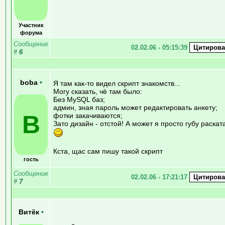
Участник
форума
Сообщение
02.02.06 - 05:15:39
#
6
boba
•
Я там как-то видел скрипт знакомств...
Могу сказать, чё там было:
Без MySQL баз;
админ, зная пароль может редактировать анкету;
B
фотки закачиваются;
Зато дизайн - отстой! А может я просто губу раскат
Кста, щас сам пишу такой скрипт
гость
Сообщение
02.02.06 - 17:21:17
#
7
Витёк
•