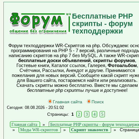
Бесплатные PHP
скрипты - форум
техподдержки
Форум техподдержки WR-Скриптов на php. Обсуждаем: осн
программирования на PHP 5 - 7 версий, различные подходы
написанию скриптов на php 7 без MySQL. А также WR-скрип
бесплатные доски объявлений
,
скрипты форумов
,
Гостевые книги, Каталог ссылок, Галерея,
Фотоальбом
,
Счётчики, Рассылки, Анекдот и другие. Принимаются
пожелания для новых версий. Сообщите какой скрипт нуж
для Вашего сайта, постараемся найти или реализовать.
Скачать скрипты можно бесплатно. Вместе мы сделаем
бесплатные php скрипты
лучше и доступнее!
Главная сайта
Поиск
Сегодня: 08.08.2026 - 20:51:02
Страницы:
1
2
3
4
5
Главная сайта
»
Бесплатные PHP скрипты - форум техподдерж
»
Моды WR-скриптов
»
Скрипт знакомств
»
Страница