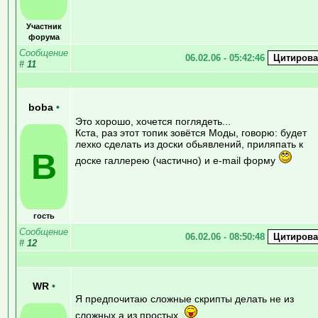
Участник
форума
Сообщение
06.02.06 - 05:42:46
#
11
boba
•
Это хорошо, хочется поглядеть...
Кста, раз этот топик зовётся Моды, говорю: будет
лехко сделать из доски обьявлений, приляпать к
B
доске галлерею (частично) и e-mail форму
гость
Сообщение
06.02.06 - 08:50:48
#
12
WR
•
Я предпочитаю сложные скрипты делать не из
сложных а из простых.