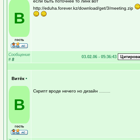
если быть поточнее то линк вот
http://eduha.forever.kz/download/get/3/meeting.zip
В
гость
Сообщение
03.02.06 - 05:36:43
#
8
Витёк
•
Скрипт вроде нечего но дизайн .........
В
гость