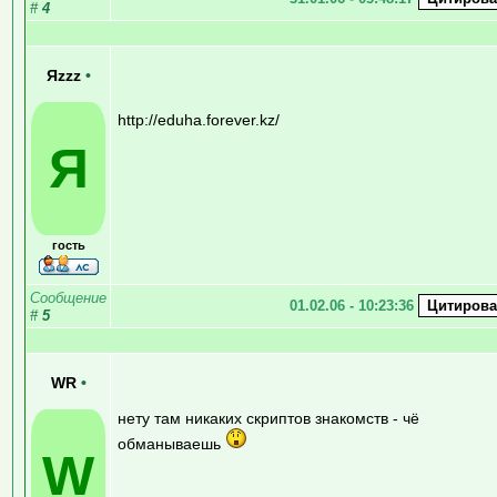
#
4
Яzzz
•
http://eduha.forever.kz/
Я
гость
Сообщение
01.02.06 - 10:23:36
#
5
WR
•
нету там никаких скриптов знакомств - чё
обманываешь
W