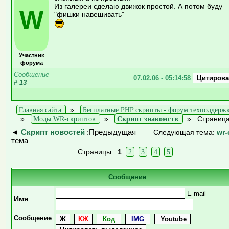
Из галереи сделаю движок простой. А потом буду
W
"фишки навешивать"
Участник
форума
Сообщение
07.02.06 - 05:14:58
#
13
Главная сайта
»
Бесплатные PHP скрипты - форум техподдерж
»
Моды WR-скриптов
»
Скрипт знакомств
»
Страница
◄
Скрипт новостей
:Предыдущая
Следующая тема:
wr-
тема
Страницы:
1
2
3
4
5
Сообщение
E-mail
Имя
Сообщение