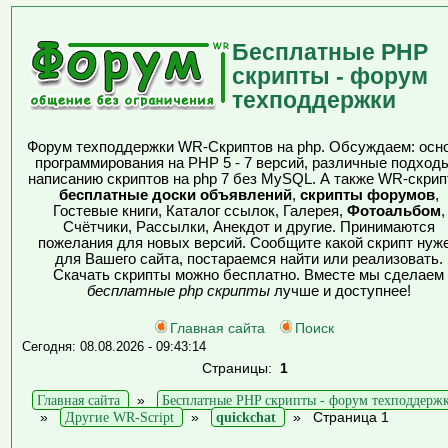
Бесплатные PHP
скрипты - форум
техподдержки
Форум техподдержки WR-Скриптов на php. Обсуждаем: осн
программирования на PHP 5 - 7 версий, различные подходы
написанию скриптов на php 7 без MySQL. А также WR-скрип
бесплатные доски объявлений
,
скрипты форумов
,
Гостевые книги, Каталог ссылок, Галерея,
Фотоальбом
,
Счётчики, Рассылки, Анекдот и другие. Принимаются
пожелания для новых версий. Сообщите какой скрипт нуж
для Вашего сайта, постараемся найти или реализовать.
Скачать скрипты можно бесплатно. Вместе мы сделаем
бесплатные php скрипты
лучше и доступнее!
Главная сайта
Поиск
Сегодня: 08.08.2026 - 09:43:14
Страницы:
1
Главная сайта
»
Бесплатные PHP скрипты - форум техподдерж
»
Другие WR-Script
»
quickchat
»
Страница 1