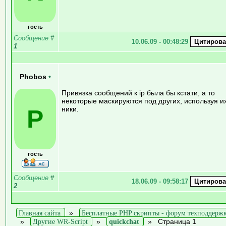
гость
Сообщение
#
10.06.09 - 00:48:29
1
Phobos
•
Привязка сообщений к ip была бы кстати, а то
некоторые маскируются под других, используя и
P
ники.
гость
Сообщение
#
18.06.09 - 09:58:17
2
Главная сайта
»
Бесплатные PHP скрипты - форум техподдерж
»
Другие WR-Script
»
quickchat
»
Страница 1