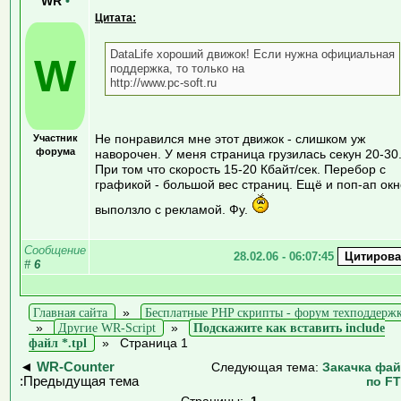
WR
•
Цитата:
DataLife хороший движок! Если нужна официальная
W
поддержка, то только на
http://www.pc-soft.ru
Не понравился мне этот движок - слишком уж
Участник
форума
наворочен. У меня страница грузилась секун 20-30
При том что скорость 15-20 Кбайт/сек. Перебор с
графикой - большой вес страниц. Ещё и поп-ап окн
выползло с рекламой. Фу.
Сообщение
28.02.06 - 06:07:45
#
6
Главная сайта
»
Бесплатные PHP скрипты - форум техподдерж
»
Другие WR-Script
»
Подскажите как вставить include
файл *.tpl
»
Страница 1
◄
WR-Counter
Следующая тема:
Закачка фа
:Предыдущая тема
по F
Страницы:
1