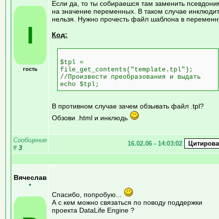
Если да, то ты собираешся там заменить псевдон
на значение переменных. В таком случае инклюди
нельзя. Нужно прочесть файл шаблона в перемен
I
Код:
$tpl =
гость
file_get_contents("template.tpl");
//Произвести преобразования и выдать
echo $tpl;
В противном случае зачем обзывать файл .tpl?
Обзови .html и инклюдь
Сообщение
16.02.06 - 14:03:02
#
3
Вячеслав
•
Спасибо, попробую...
А с кем можно связаться по поводу поддержки
проекта DataLife Engine ?