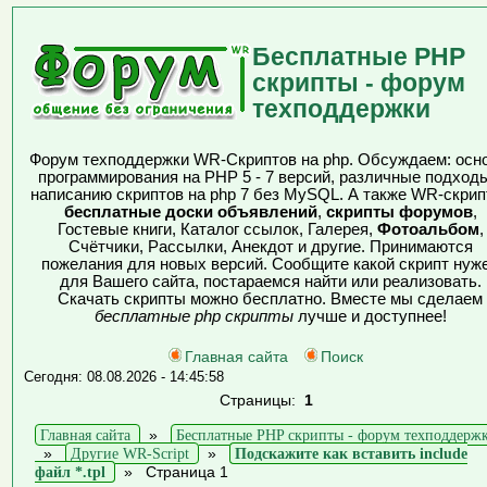
Бесплатные PHP
скрипты - форум
техподдержки
Форум техподдержки WR-Скриптов на php. Обсуждаем: осн
программирования на PHP 5 - 7 версий, различные подходы
написанию скриптов на php 7 без MySQL. А также WR-скрип
бесплатные доски объявлений
,
скрипты форумов
,
Гостевые книги, Каталог ссылок, Галерея,
Фотоальбом
,
Счётчики, Рассылки, Анекдот и другие. Принимаются
пожелания для новых версий. Сообщите какой скрипт нуж
для Вашего сайта, постараемся найти или реализовать.
Скачать скрипты можно бесплатно. Вместе мы сделаем
бесплатные php скрипты
лучше и доступнее!
Главная сайта
Поиск
Сегодня: 08.08.2026 - 14:45:58
Страницы:
1
Главная сайта
»
Бесплатные PHP скрипты - форум техподдерж
»
Другие WR-Script
»
Подскажите как вставить include
файл *.tpl
»
Страница 1