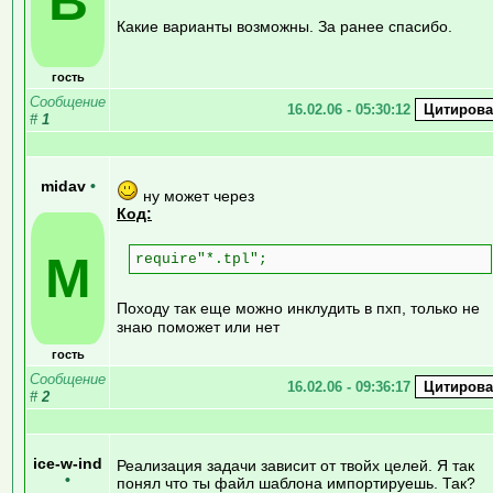
В
Какие варианты возможны. За ранее спасибо.
гость
Сообщение
16.02.06 - 05:30:12
#
1
midav
•
ну может через
Код:
M
require"*.tpl";
Походу так еще можно инклудить в пхп, только не
знаю поможет или нет
гость
Сообщение
16.02.06 - 09:36:17
#
2
ice-w-ind
Реализация задачи зависит от твойх целей. Я так
•
понял что ты файл шаблона импортируешь. Так?