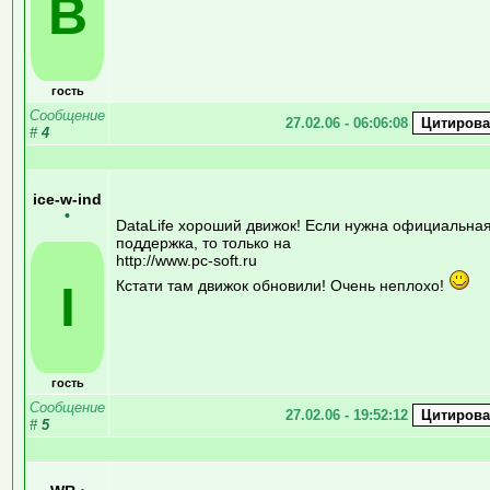
В
гость
Сообщение
27.02.06 - 06:06:08
#
4
ice-w-ind
•
DataLife хороший движок! Если нужна официальна
поддержка, то только на
http://www.pc-soft.ru
I
Кстати там движок обновили! Очень неплохо!
гость
Сообщение
27.02.06 - 19:52:12
#
5