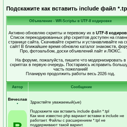
Подскажите как вставить include файл *.tp
Объявление - WR-Scriptы в UTF-8 кодировке
Активно обновляю скрипты и перевожу их в
UTF-8 кодиров
Список перекодированных php скриптов доступен на главн
странице сайта. Скачивайте скрипты и устанавливайте на с
сайт! В ближайшее время обновлю каталог знакомств, фор
Про, фотоальбом, доски объявлений лайт и ЛЮКС.
На форуме, пожалуйста, пишите что модернизировать в
скриптах в первую очередь. Постараюсь исправить больш
часть пожеланий!
Планирую продолжить работы весь 2026 год.
Автор
Сообщение
Вячеслав
Здраствйте уважаемый(ые)
•
Подскажите как вставить include файл *.tpl
Как мне известно php вариант вставки в include не
работает. Файлы с расширением *.tpl не
поддерживают такой варинт.