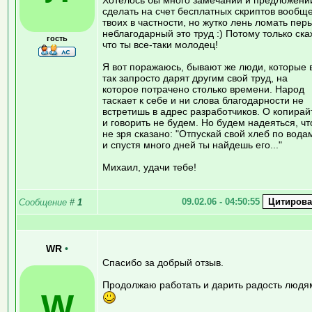
сделать на счет бесплатных скриптов вообще
твоих в частности, но жутко лень ломать перь
неблагодарный это труд :) Потому только ска
гость
что ты все-таки молодец!
Я вот поражаюсь, бывают же люди, которые 
так запросто дарят другим свой труд, на
которое потрачено столько времени. Народ
таскает к себе и ни слова благодарности не
встретишь в адрес разработчиков. О копирай
и говорить не будем. Но будем надеяться, чт
не зря сказано: "Отпускай свой хлеб по вода
и спустя много дней ты найдешь его..."
Михаил, удачи тебе!
09.02.06 - 04:50:55
Сообщение
#
1
WR
•
Спасибо за добрый отзыв.
Продолжаю работать и дарить радость людя
W