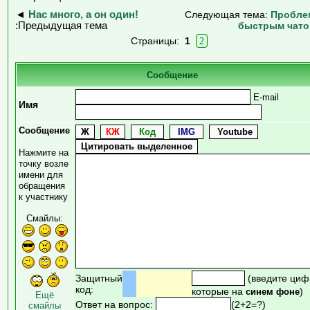
◄
Нас много, а он один!
Следующая тема:
Пробле
:Предыдущая тема
быстрым чат
Страницы:
1
2
Сообщение
E-mail
Имя
Сообщение
Нажмите на
точку возле
имени для
обращения
к участнику
Смайлы:
Защитный
(введите циф
код:
которые на
)
синем фоне
Ещё
Ответ на вопрос:
(2+2=?)
смайлы