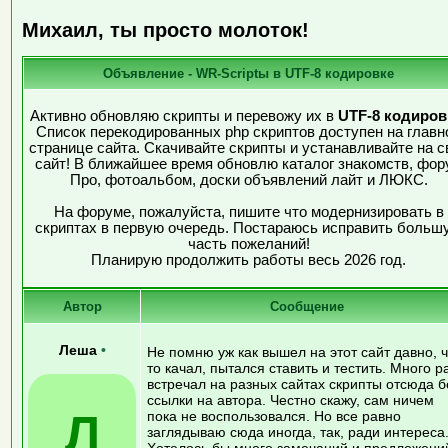
Михаил, ты просто молоток!
Объявление - WR-Scriptы в UTF-8 кодировке
Активно обновляю скрипты и перевожу их в
UTF-8 кодиров
Список перекодированных php скриптов доступен на главн
странице сайта. Скачивайте скрипты и устанавливайте на с
сайт! В ближайшее время обновлю каталог знакомств, фор
Про, фотоальбом, доски объявлений лайт и ЛЮКС.
На форуме, пожалуйста, пишите что модернизировать в
скриптах в первую очередь. Постараюсь исправить больш
часть пожеланий!
Планирую продолжить работы весь 2026 год.
Автор
Сообщение
Леша
•
Не помню уж как вышел на этот сайт давно, ч
то качал, пытался ставить и тестить. Много р
встречал на разных сайтах скрипты отсюда б
ссылки на автора. Честно скажу, сам ничем
Л
пока не воспользовался. Но все равно
заглядываю сюда иногда, так, ради интереса
Хотелось бы много замечаний и предложени