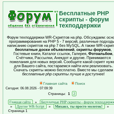
Бесплатные PHP
скрипты - форум
техподдержки
Форум техподдержки WR-Скриптов на php. Обсуждаем: осн
программирования на PHP 5 - 7 версий, различные подходы
написанию скриптов на php 7 без MySQL. А также WR-скрип
бесплатные доски объявлений
,
скрипты форумов
,
Гостевые книги, Каталог ссылок, Галерея,
Фотоальбом
,
Счётчики, Рассылки, Анекдот и другие. Принимаются
пожелания для новых версий. Сообщите какой скрипт нуж
для Вашего сайта, постараемся найти или реализовать.
Скачать скрипты можно бесплатно. Вместе мы сделаем
бесплатные php скрипты
лучше и доступнее!
Главная сайта
Поиск
Сегодня: 06.08.2026 - 07:09:39
Страницы:
1
2
Главная сайта
»
Бесплатные PHP скрипты - форум техподдерж
»
Другие WR-Script
»
Михаил, ты просто молоток!
»
Страница 1