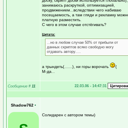
доску, скрипт доски используется глобально),
занимаюсь раскруткой, оптимизацией,
продвижением...вследствии чего набиваю
посещаемость, а там гляди и рекламку можн
платную разместить.
С чего в этом случае отстёгивать?
Цитата:
...но в любом случае 50% от прибыли от
данных скриптов всяко свободно могу
отдавать автору.....
а трындеть(.......), ни горы ворочать
(
М-да...
22.03.06 - 14:47:31
Сообщение
#
11
Shadow762
•
Солидарен с автором темы)