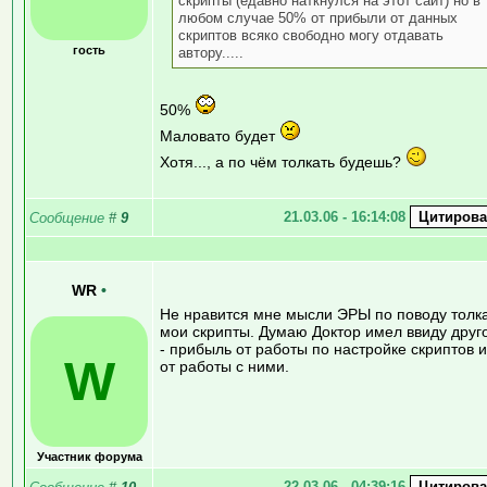
скрипты (едавно наткнулся на этот сайт) но в
любом случае 50% от прибыли от данных
скриптов всяко свободно могу отдавать
гость
автору.....
50%
Маловато будет
Хотя..., а по чём толкать будешь?
21.03.06 - 16:14:08
Сообщение
#
9
WR
•
Не нравится мне мысли ЭРЫ по поводу толк
мои скрипты. Думаю Доктор имел ввиду друг
- прибыль от работы по настройке скриптов 
W
от работы с ними.
Участник форума
22.03.06 - 04:39:16