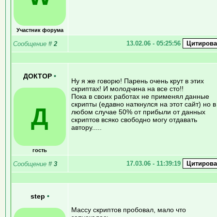
Участник форума
13.02.06 - 05:25:56
Сообщение
#
2
ДОКТОР
•
Ну я же говорю! Парень очень крут в этих
скриптах! И молодчина на все сто!!
Пока в своих работах не применял данные
скрипты (едавно наткнулся на этот сайт) но в
Д
любом случае 50% от прибыли от данных
скриптов всяко свободно могу отдавать
автору.....
гость
17.03.06 - 11:39:19
Сообщение
#
3
step
•
Массу скриптов пробовал, мало что