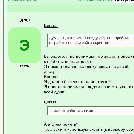
Сообщение
#
10
ЭРА
•
Цитата:
Думаю Доктор имел ввиду другое - прибыль
Э
от работы по настройке скриптов ...
Вы знаете, я не понимаю, что значит прибыл
от работы по настройке...
гость
Я помог недавно человеку врезать в дизайн
доску.
Вопрос:
Я должен был за это денег взять?
Я просто поделился плодом своего труда, от
всей души...
Цитата:
... или от работы с ними.
А это как понять?
Т.е., если я использую скрипт (к примеру св