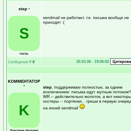
step
•
sendmail не работает, т.е. письма вообще не
приходят :(
S
гость
20.03.06 - 19:06:02
Сообщение
#
6
KOMMEHTATOP
•
step
, поддерживаю полностью, за одним
исключением: письма идут. мутным потоком!!
WR -- действительно молоток, а вот некотор
хостеры -- портянки... греши в первую очере
K
на ихний sendmail
Участник форума