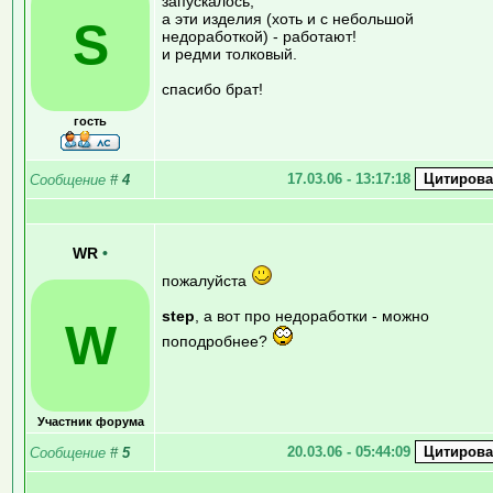
запускалось,
а эти изделия (хоть и с небольшой
S
недоработкой) - работают!
и редми толковый.
спасибо брат!
гость
17.03.06 - 13:17:18
Сообщение
#
4
WR
•
пожалуйста
step
, а вот про недоработки - можно
W
поподробнее?
Участник форума
20.03.06 - 05:44:09
Сообщение
#
5