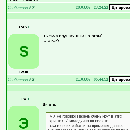
20.03.06 - 23:24:21
Сообщение
#
7
step
•
"письма идут. мутным потоком"
-это как?
S
гость
21.03.06 - 05:44:51
Сообщение
#
8
ЭРА
•
Цитата:
Ну я же говорю! Парень очень крут в этих
Э
скриптах! И молодчина на все сто!!
Пока в своих работах не применял данные