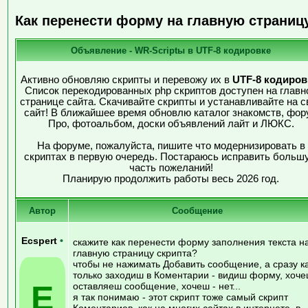
Как перенести форму на главную страниц
Объявление - WR-Scriptы в UTF-8 кодировке
Активно обновляю скрипты и перевожу их в
UTF-8 кодиров
Список перекодированных php скриптов доступен на главн
странице сайта. Скачивайте скрипты и устанавливайте на с
сайт! В ближайшее время обновлю каталог знакомств, фор
Про, фотоальбом, доски объявлений лайт и ЛЮКС.
На форуме, пожалуйста, пишите что модернизировать в
скриптах в первую очередь. Постараюсь исправить больш
часть пожеланий!
Планирую продолжить работы весь 2026 год.
Автор
Сообщение
Ecspert
•
скажите как перенести форму заполнения текста н
главную страницу скрипта?
чтобы не нажимать Добавить сообщение, а сразу к
только заходиш в Коментарии - видиш форму, хоч
E
оставляеш сообщение, хочеш - нет...
я так понимаю - этот скрипт тоже самый скрипт
Коментариев, как на многих сайтах в интернете, в