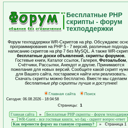
Бесплатные PHP
скрипты - форум
техподдержки
Форум техподдержки WR-Скриптов на php. Обсуждаем: осн
программирования на PHP 5 - 7 версий, различные подходы
написанию скриптов на php 7 без MySQL. А также WR-скрип
бесплатные доски объявлений
,
скрипты форумов
,
Гостевые книги, Каталог ссылок, Галерея,
Фотоальбом
,
Счётчики, Рассылки, Анекдот и другие. Принимаются
пожелания для новых версий. Сообщите какой скрипт нуж
для Вашего сайта, постараемся найти или реализовать.
Скачать скрипты можно бесплатно. Вместе мы сделаем
бесплатные php скрипты
лучше и доступнее!
Главная сайта
Поиск
Сегодня: 06.08.2026 - 18:04:58
Страницы:
1
Главная сайта
»
Бесплатные PHP скрипты - форум техподдерж
»
WR-Guest - все гостевые книги, wr-faq - скрипт вопрос-ответ
Как перенести форму на главную страницу?
»
Страница 1