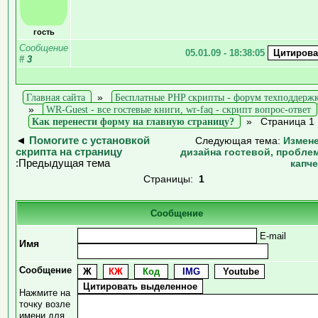
гость
Сообщение
05.01.09 - 18:38:05
#
3
Главная сайта
»
Бесплатные PHP скрипты - форум техподдерж
»
WR-Guest - все гостевые книги, wr-faq - скрипт вопрос-ответ
Как перенести форму на главную страницу?
»
Страница 1
◄
Помогите с установкой
Следующая тема:
Измен
скрипта на страницу
дизайна гостевой, пробле
:Предыдущая тема
капч
Страницы:
1
Сообщение
E-mail
Имя
Сообщение
Нажмите на
точку возле
имени для