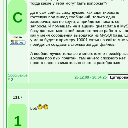
тогда какие у тебя могут быть вопросы??
C
да я сам сейчас сижу думаю, как адаптировать
гостевую под вывод сообщений, только одна
заморочка, как не крути, а прийдется писать sql
запросы. И помещать не в аццкий guest.dat а в My
базу данных. мне с ней намного легче работать. та
как у меня сообщения выводятся из MySQl базы. Е
гость
у меня будет к примеру 10001 сатья на сайте мне 
прийдется создавать столько же дат файлов.
А вообще лучше толстые и многотомно-прижЫрны
архивы про пых почитай. там ничего сложного нет
просто надов внимательно сесть и разобраться.
Сообщение
26.12.08 - 20:34:25
#
2
111
•
bbb
1