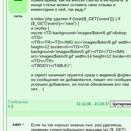
конце статьи можно оставить свои отзывы и
коментарии о ней, так ведь?
гость
в index.php удаляю if (isset($_GET['event'])) { if
($_GET['event']=="new") {
и скобку {
после <TD background='images/$skin/6.gif'>&nbsp;
</TD>
</TR><TR><TD><IMG src='images/$skin/8.gif' width
height=12 border=0></TD><TD
background='images/$skin/5.gif'></TD><TD><IMG
src='images/$skin/9.gif' width=14 height=12 border=0
</TD></TR>
</TBODY></TABLE>";
и скрипт начинает грузится сразу с видимой формо
но сообщения не добавляются, пишет что сообще
успешно добавлено, но после обновления его там
нет... :(
Сообщение
12.12.08 - 21:24:37
#
1
cain
•
Если ты так хорошо знаешь пых. раз удаляешь
проверку суперглобального массива гет ($_GET),