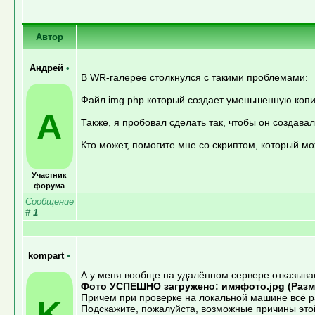
Автор
Андрей
•
В WR-галерее столкнулся с такими проблемами:
Файл img.php который создает уменьшенную копи
А
Также, я пробовал сделать так, чтобы он создава
Кто может, помогите мне со скриптом, который мо
Участник
форума
Сообщение
#
1
kompart
•
А у меня вообще на удалённом сервере отказывает
Фото УСПЕШНО загружено: имяфото.jpg (Раз
Причем при проверке на локальной машине всё ра
K
Подскажите, пожалуйста, возможные причины это