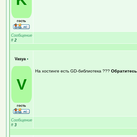
гость
Сообщение
#
2
Vasya
•
На хостинге есть GD-библиотека ???
Обратитесь
V
гость
Сообщение
#
3