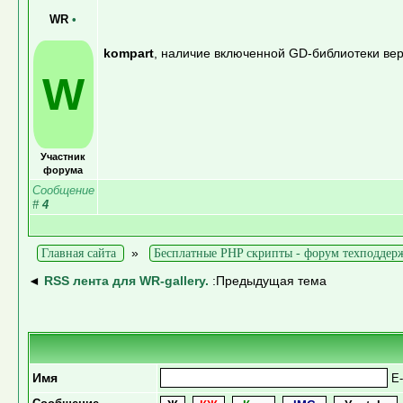
WR
•
kompart
, наличие включенной GD-библиотеки вер
W
Участник
форума
Сообщение
#
4
»
Главная сайта
Бесплатные PHP скрипты - форум техподдер
◄
RSS лента для WR-gallery.
:Предыдущая тема
Имя
E-