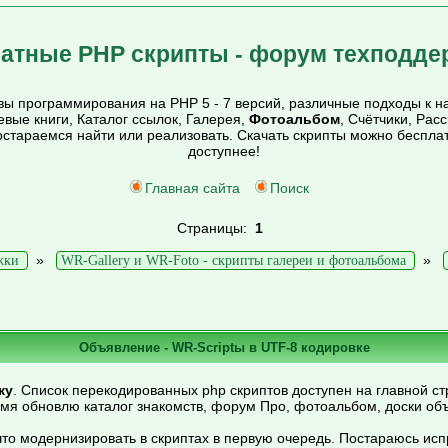
атные PHP скрипты - форум техподде
ы программирования на PHP 5 - 7 версий, различные подходы к на
тевые книги, Каталог ссылок, Галерея,
Фотоальбом
, Счётчики, Рас
постараемся найти или реализовать. Скачать скрипты можно беспл
доступнее!
Главная сайта
Поиск
Страницы:
1
»
»
жки
WR-Gallery и WR-Foto - скрипты галереи и фотоальбома
Объявление - WR-Scriptы в UTF-8 кодировке
ку
. Список перекодированных php скриптов доступен на главной ст
емя обновлю каталог знакомств, форум Про, фотоальбом, доски об
то модернизировать в скриптах в первую очередь. Постараюсь ис