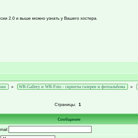
сии 2.0 и выше можно узнать у Вашего хостера.
»
»
жки
WR-Gallery и WR-Foto - скрипты галереи и фотоальбома
Страницы:
1
Сообщение
mail