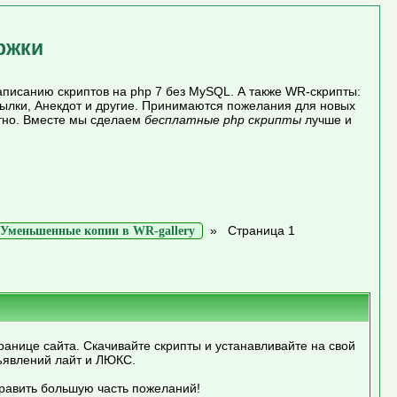
ржки
писанию скриптов на php 7 без MySQL. А также WR-скрипты:
сылки, Анекдот и другие. Принимаются пожелания для новых
атно. Вместе мы сделаем
бесплатные php скрипты
лучше и
»
Страница 1
Уменьшенные копии в WR-gallery
ранице сайта. Скачивайте скрипты и устанавливайте на свой
ъявлений лайт и ЛЮКС.
править большую часть пожеланий!