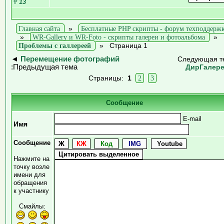
#
13
Главная сайта
»
Бесплатные PHP скрипты - форум техподдерж
»
WR-Gallery и WR-Foto - скрипты галереи и фотоальбома
»
Проблемы с галлереей
»
Страница 1
◄
Перемещение фотографий
Следующая т
:Предыдущая тема
ДирГалер
Страницы:
1
2
3
Сообщение
E-mail
Имя
Сообщение
Нажмите на
точку возле
имени для
обращения
к участнику
Смайлы: