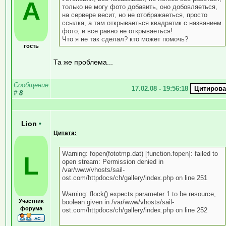
A
только не могу фото добавить, оно добовляеться,
на сервере весит, но не отображаеться, просто
ссылка, а там открываеться квадратик с названием
фото, и все равно не открываеться!
Что я не так сделал? кто может помочь?
гость
Та же проблема...
Сообщение
17.02.08 - 19:56:18
#
8
Lion
•
Цитата:
Warning: fopen(fototmp.dat) [function.fopen]: failed to
L
open stream: Permission denied in
/var/www/vhosts/sail-
ost.com/httpdocs/ch/gallery/index.php on line 251
Warning: flock() expects parameter 1 to be resource,
Участник
boolean given in /var/www/vhosts/sail-
форума
ost.com/httpdocs/ch/gallery/index.php on line 252