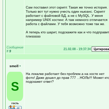
Сам поставил этот скрипт. Такая же точно история.
Только вот тут нужно учесть один ньюанс. Скрипт
работает с файловой БД, а не с MySQL. У меня
например UNIX хостинг. А там немного отличается
работа с файлами. У тебя возможно тоже так же.
А теперь кто шарит, подскажите как и что подправит
плизззззз
Сообщение
21.02.08 - 19:37:34
#
9
smoll
•
На локалке работает без проблем.а на хосте нет
фото! Даже дошел до прав 777 ...НОЛЬ!!! Может кт
S
подскажет ответ?
гость