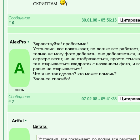
СКРИПТАМ.
(
Сообщение
30.01.08 - 05:56:13
#
6
AlexPro
•
Здравствуйте! проблемма!
Устоновил, все показывает, по логике все работает,
только не могу фото добавить, оно добовляеться, 
сервере весит, но не отображаеться, просто ссылка
A
там открываеться квадратик с названием фото, и в
равно не открываеться!
Что я не так сделал? кто может помочь?
Заоанее спасибо!
гость
Сообщение
07.02.08 - 05:41:28
#
7
Artful
•
Цитата:
Устоновил, все показывает, по логике все работает,