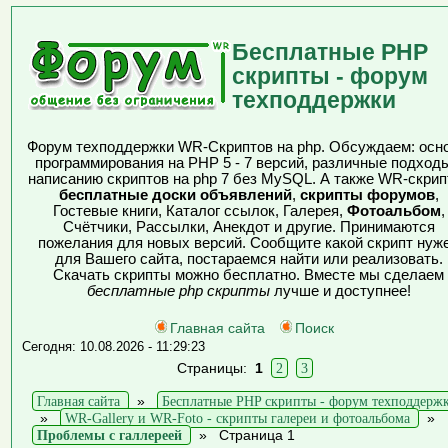
Бесплатные PHP
скрипты - форум
техподдержки
Форум техподдержки WR-Скриптов на php. Обсуждаем: осн
программирования на PHP 5 - 7 версий, различные подходы
написанию скриптов на php 7 без MySQL. А также WR-скрип
бесплатные доски объявлений
,
скрипты форумов
,
Гостевые книги, Каталог ссылок, Галерея,
Фотоальбом
,
Счётчики, Рассылки, Анекдот и другие. Принимаются
пожелания для новых версий. Сообщите какой скрипт нуж
для Вашего сайта, постараемся найти или реализовать.
Скачать скрипты можно бесплатно. Вместе мы сделаем
бесплатные php скрипты
лучше и доступнее!
Главная сайта
Поиск
Сегодня: 10.08.2026 - 11:29:23
Страницы:
1
2
3
Главная сайта
»
Бесплатные PHP скрипты - форум техподдерж
»
WR-Gallery и WR-Foto - скрипты галереи и фотоальбома
»
Проблемы с галлереей
»
Страница 1