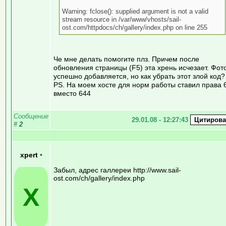
Warning: fclose(): supplied argument is not a valid
stream resource in /var/www/vhosts/sail-
ost.com/httpdocs/ch/gallery/index.php on line 255
Че мне делать помогите плз. Причем после
обновления страницы (F5) эта хрень исчезает. Фот
успешно добавляется, но как убрать этот злой код?
PS. На моем хосте для норм работы ставил права 
вместо 644
Сообщение
29.01.08 - 12:27:43
#
2
xpert
•
Забыл, адрес галлереи http://www.sail-
ost.com/ch/gallery/index.php
X