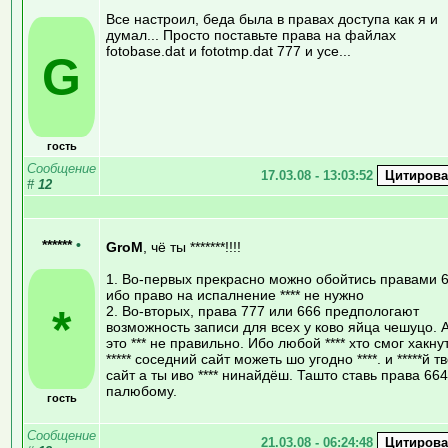
Все настроил, беда была в правах доступа как я и
думал... Просто поставьте права на файлах
fotobase.dat и fototmp.dat 777 и усе...
G
гость
Сообщение
17.03.08 - 13:03:52
#
12
******
•
GroM
, чё ты *******!!!!
1. Во-первых прекрасно можно обойтись правами 
ибо право на испалнение **** не нужно
*
2. Во-вторых, права 777 или 666 предпологают
возможность записи для всех у ково яйца чешуцо. 
это *** не правильно. Ибо любой **** хто смог хакну
***** соседний сайт можеть шо угодно ****. и *****й т
сайт а ты иво **** нинайдёш. Ташто ставь права 664
палюбому.
гость
Сообщение
21.03.08 - 06:24:48