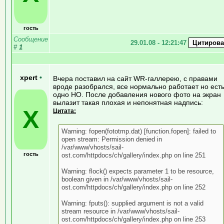
гость
Сообщение
29.01.08 - 12:21:47
#
1
xpert
•
Вчера поставил на сайт WR-галлерею, с правами
вроде разобрался, все нормально работает но ест
одно НО. После добавления нового фото на экран
вылазит такая плохая и непонятная надпись:
X
Цитата:
Warning: fopen(fototmp.dat) [function.fopen]: failed to
open stream: Permission denied in
/var/www/vhosts/sail-
гость
ost.com/httpdocs/ch/gallery/index.php on line 251
Warning: flock() expects parameter 1 to be resource,
boolean given in /var/www/vhosts/sail-
ost.com/httpdocs/ch/gallery/index.php on line 252
Warning: fputs(): supplied argument is not a valid
stream resource in /var/www/vhosts/sail-
ost.com/httpdocs/ch/gallery/index.php on line 253