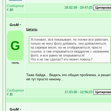
Сообщение
28.02.08 - 20:47:25
#
10
GroM
•
Цитата:
Устоновил, все показывает, по логике все работает,
G
только не могу фото добавить, оно добовляеться,
на сервере весит, но не отображаеться, просто
ссылка, а там открываеться квадратик с названием
фото, и все равно не открываеться!
Что я не так сделал? кто может помочь?
гость
Таже байда... Видать это общая проблема, а решит
её тут просто некому...
Сообщение
17.03.08 - 12:56:23
#
11
GroM
•