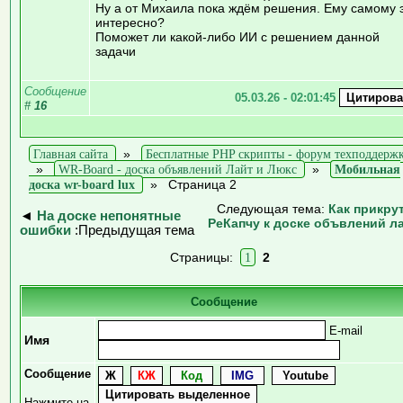
Ну а от Михаила пока ждём решения. Ему самому 
интересно?
Поможет ли какой-либо ИИ с решением данной
задачи
Сообщение
05.03.26 - 02:01:45
#
16
Главная сайта
»
Бесплатные PHP скрипты - форум техподдерж
»
WR-Board - доска объявлений Лайт и Люкс
»
Мобильная
доска wr-board lux
»
Страница 2
Следующая тема:
Как прикру
◄
На доске непонятные
РеКапчу к доске объвлений л
ошибки
:Предыдущая тема
Страницы:
1
2
Сообщение
E-mail
Имя
Сообщение
Нажмите на