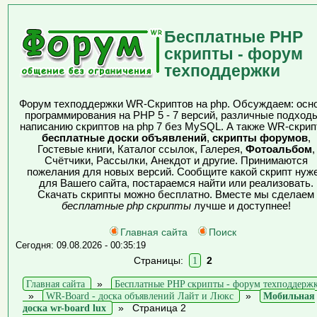
Бесплатные PHP
скрипты - форум
техподдержки
Форум техподдержки WR-Скриптов на php. Обсуждаем: осн
программирования на PHP 5 - 7 версий, различные подходы
написанию скриптов на php 7 без MySQL. А также WR-скрип
бесплатные доски объявлений
,
скрипты форумов
,
Гостевые книги, Каталог ссылок, Галерея,
Фотоальбом
,
Счётчики, Рассылки, Анекдот и другие. Принимаются
пожелания для новых версий. Сообщите какой скрипт нуж
для Вашего сайта, постараемся найти или реализовать.
Скачать скрипты можно бесплатно. Вместе мы сделаем
бесплатные php скрипты
лучше и доступнее!
Главная сайта
Поиск
Сегодня: 09.08.2026 - 00:35:19
Страницы:
1
2
Главная сайта
»
Бесплатные PHP скрипты - форум техподдерж
»
WR-Board - доска объявлений Лайт и Люкс
»
Мобильная
доска wr-board lux
»
Страница 2