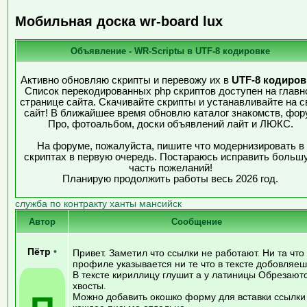
Мобильная доска wr-board lux
Объявление - WR-Scriptы в UTF-8 кодировке
Активно обновляю скрипты и перевожу их в
UTF-8 кодиров
Список перекодированных php скриптов доступен на главн
странице сайта. Скачивайте скрипты и устанавливайте на с
сайт! В ближайшее время обновлю каталог знакомств, фор
Про, фотоальбом, доски объявлений лайт и ЛЮКС.
На форуме, пожалуйста, пишите что модернизировать в
скриптах в первую очередь. Постараюсь исправить больш
часть пожеланий!
Планирую продолжить работы весь 2026 год.
служба по контракту ханты мансийск
Автор
Сообщение
Пётр
•
Привет. Заметил что ссылки не работают. Ни та что
профиле указывается ни те что в тексте добовляеш
В тексте кириллицу глушит а у латиницы Обрезают
хвосты.
Можно добавить окошко форму для вставки ссылки