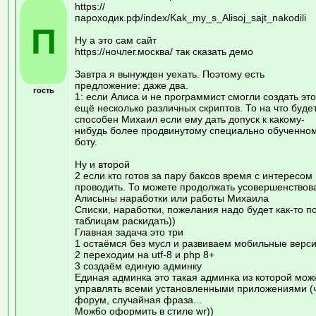
https://
пароходик.рф/index/Kak_my_s_Alisoj_sajt_nakodili
П
Ну а это сам сайт
https://ночлег.москва/ так сказать демо
Завтра я вынужден уехать. Поэтому есть
предложение: даже два.
гость
1: если Алиса и не программист смогли создать это
ещё несколько различных скриптов. То на что буде
способен Михаил если ему дать допуск к какому-
нибудь более продвинутому специально обученно
боту.
Ну и второй
2 если кто готов за пару баксов время с интересом
проводить. То можете продолжать усовершенствов
Алисыны наработки или работы Михаила
Списки, наработки, пожелания надо будет как-то п
таблицам раскидать))
Главная задача это три
1 остаёмся без мусл и развиваем мобильные верс
2 переходим на utf-8 и php 8+
3 создаём единую админку
Единая админка это такая админка из которой мож
управлять всеми установленными приложениями (ч
форум, случайная фраза...
Мож6о оформить в стиле wr))