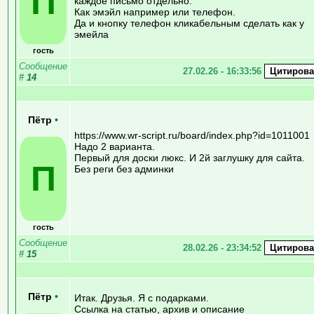
П
каждое письмо отдельно.
Как эмэйл например или телефон.
Да и кнопку телефон кликабельным сделать как у
эмейла
гость
Сообщение
27.02.26 - 16:33:56
#
14
Пётр
•
https://www.wr-script.ru/board/index.php?id=1011001
Надо 2 варианта.
Первый для доски люкс. И 2й заглушку для сайта.
П
Без реги без админки
гость
Сообщение
28.02.26 - 23:34:52
#
15
Пётр
•
Итак. Друзья. Я с подарками.
Ссылка на статью, архив и описание