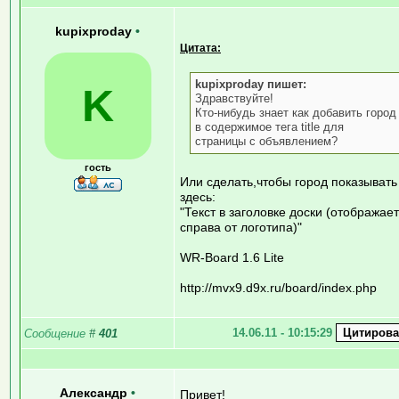
kupixproday
•
Цитата:
kupixproday пишет:
K
Здравствуйте!
Кто-нибудь знает как добавить город
в содержимое тега title для
страницы с объявлением?
гость
Или сделать,чтобы город показывать
здесь:
"Текст в заголовке доски (отображае
справа от логотипа)"
WR-Board 1.6 Lite
http://mvx9.d9x.ru/board/index.php
14.06.11 - 10:15:29
Сообщение
#
401
Александр
•
Привет!