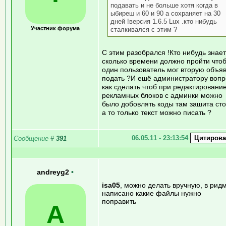
подавать и не больше хотя когда в
ыбиреш и 60 и 90 а сохраняет на 30
дней !версия 1.6.5 Lux .кто нибудь
Участник форума
сталкивался с этим ?
С этим разобрался !Кто нибудь знает
сколько времени должно пройти что
один пользователь мог вторую объя
подать ?И ешё администратору вопр
как сделать чтоб при редактировани
рекламных блоков с админки можно
было добовлять коды там зашита сто
а то только текст можно писать ?
06.05.11 - 23:13:54
Сообщение
#
391
andreyg2
•
isa05
, можно делать вручную, в рид
написано какие файлы нужно
поправить
A