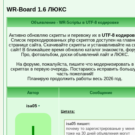
WR-Board 1.6 ЛЮКС
Объявление - WR-Scriptы в UTF-8 кодировке
Активно обновляю скрипты и перевожу их в
UTF-8 кодиров
Список перекодированных php скриптов доступен на главн
странице сайта. Скачивайте скрипты и устанавливайте на с
сайт! В ближайшее время обновлю каталог знакомств, фор
Про, фотоальбом, доски объявлений лайт и ЛЮКС.
На форуме, пожалуйста, пишите что модернизировать в
скриптах в первую очередь. Постараюсь исправить больш
часть пожеланий!
Планирую продолжить работы весь 2026 год.
Автор
Сообщение
isa05
•
Цитата:
isa05 пишет:
I
почему то зарегистрированые у меня
тоже на 30 дней объявления могут