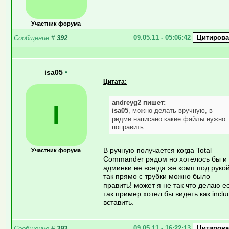
Участник форума
09.05.11 - 05:06:42
Сообщение
#
392
isa05
•
Цитата:
andreyg2 пишет:
I
isa05
, можно делать вручную, в
ридми написано какие файлы нужно
поправить
В ручную получается когда Total
Участник форума
Commander рядом но хотелось бы и 
админки не всегда же комп под рукой
так прямо с трубки можно было
править! может я не так что делаю е
так пример хотел бы видеть как inclu
вставить.
09.05.11 - 16:22:13
Сообщение
#
393