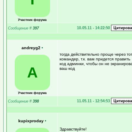
Участник форума
10.05.11 - 14:22:50
Сообщение
#
397
andreyg2
•
тогда действительно проще через то
командер, т.к. вам придется править
код админки, чтобы он не экраниров
A
ваш код
Участник форума
11.05.11 - 12:54:53
Сообщение
#
398
kupixproday
•
Здравствуйте!