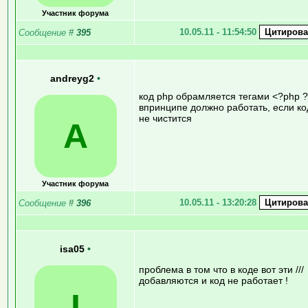
Участник форума
10.05.11 - 11:54:50
Сообщение
#
395
andreyg2
•
код php обрамляется тегами <?php 
впринципе должно работать, если ко
не чистится
A
Участник форума
10.05.11 - 13:20:28
Сообщение
#
396
isa05
•
проблема в том что в коде вот эти ///
добавляются и код не работает !
I