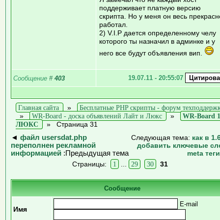
поддерживает платную версию
скрипта. Но у меня он весь прекрасн
работал.
2) V.I.P дается определенному челу
которого ты назначил в админке и у
него все будут объявления вип.
19.07.11 - 20:55:07
Сообщение
#
403
Главная сайта
»
Бесплатные PHP скрипты - форум техподдерж
»
WR-Board - доска объявлений Лайт и Люкс
»
WR-Board 1
ЛЮКС
»
Страница 31
◄
файл usersdat.php
Следующая тема:
как в 1.
переполнен рекламной
добавить ключевые сл
информацией
:Предыдущая тема
meta тег
Страницы:
1
...
29
30
31
Сообщение
E-mail
Имя