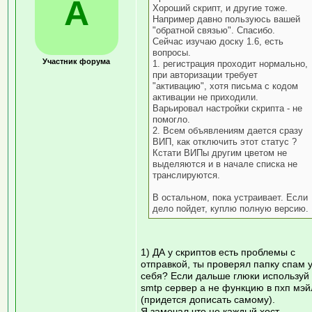
А
Хороший скрипт, и другие тоже.
Например давно пользуюсь вашей
"обратной связью". Спасибо.
Сейчас изучаю доску 1.6, есть
вопросы.
Участник форума
1. регистрация проходит нормально,
при авторизации требует
"активацию", хотя письма с кодом
активации не приходили.
Варьировал настройки скрипта - не
помогло.
2. Всем объявлениям дается сразу
ВИП, как отключить этот статус ?
Кстати ВИПы другим цветом не
выделяются и в начале списка не
транслируются.
В остальном, пока устраивает. Если
дело пойдет, куплю полную версию.
1) ДА у скриптов есть проблемы с
отправкой, ты проверял папку спам 
себя? Если дальше глюки используй
smtp сервер а не функцию в пхп мэй
(придется дописать самому).
Я замечал что не каждый хост