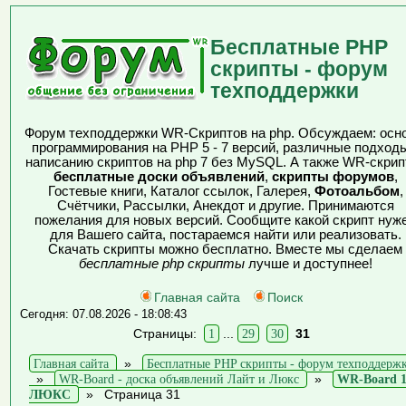
Бесплатные PHP
скрипты - форум
техподдержки
Форум техподдержки WR-Скриптов на php. Обсуждаем: осн
программирования на PHP 5 - 7 версий, различные подходы
написанию скриптов на php 7 без MySQL. А также WR-скрип
бесплатные доски объявлений
,
скрипты форумов
,
Гостевые книги, Каталог ссылок, Галерея,
Фотоальбом
,
Счётчики, Рассылки, Анекдот и другие. Принимаются
пожелания для новых версий. Сообщите какой скрипт нуж
для Вашего сайта, постараемся найти или реализовать.
Скачать скрипты можно бесплатно. Вместе мы сделаем
бесплатные php скрипты
лучше и доступнее!
Главная сайта
Поиск
Сегодня: 07.08.2026 - 18:08:43
Страницы:
1
...
29
30
31
Главная сайта
»
Бесплатные PHP скрипты - форум техподдерж
»
WR-Board - доска объявлений Лайт и Люкс
»
WR-Board 1
ЛЮКС
»
Страница 31