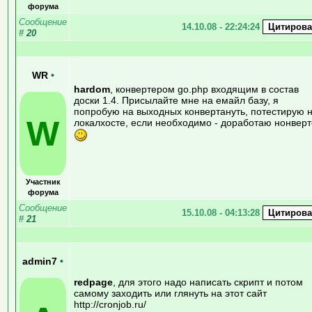
форума
Сообщение
14.10.08 - 22:24:24
#
20
WR
•
hardom
, конвертером go.php входящим в состав
доски 1.4. Присылайте мне на емайл базу, я
попробую на выходных конвертануть, потестирую 
W
локалхосте, если необходимо - доработаю нонвер
Участник
форума
Сообщение
15.10.08 - 04:13:28
#
21
admin7
•
redpage
, для этого надо написать скрипт и потом
самому заходить или глянуть на этот сайт
http://cronjob.ru/