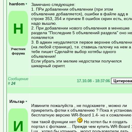
hardom
•
Замечано следующее:
1. ПРи добавлении объявлении (при этом
объявление добавляется), ошибки в файле адд в
строке 353, 354 и причем 8 ошибок скрин есть, есл
H
надо вышлю.
2. При добавлении нового объявления в менюшке
раздела "Последние 5 объявлений раздела" оно н
появляется
3. В админ неудаляется первое верхнее объявлен
(на любой странице), т.е. ставишь галочку на нем а
Участник
тебе пишет Сделайте выбор хотябы одного
форума
объявления!
Если убрать эти мелкие недостатки получился
шикарный скрипт.
Сообщение
17.10.08 - 18:37:06
#
24
Ильгар
•
Извините пожалуйста , не подскажете , можно ли
прикрепить фотки к объявлению ? Пока я установи
бесплатную версию WR-Board 1.4- но к сожалению
И
там такой функции нет
Но хотел бы я создать
портал с фотками.... Прежде чем купить WR-Board 
Lux , хотел бы уточнить , могут пользоватили дать