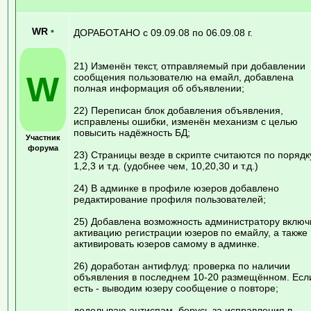
WR
•
ДОРАБОТАНО с 09.09.08 по 06.09.08 г.
21) Изменён текст, отправляемый при добавлении
W
сообщения пользователю на емайл, добавлена
полная информация об объявлении;
22) Переписан блок добавления объявления,
исправлены ошибки, изменён механизм с целью
повысить надёжность БД;
Участник
форума
23) Страницы везде в скрипте считаются по порядк
1,2,3 и т.д. (удобнее чем, 10,20,30 и т.д.)
24) В админке в профиле юзеров добавлено
редактирование профиля пользователей;
25) Добавлена возможность администратору включ
активацию регистрации юзеров по емайлу, а также
активировать юзеров самому в админке.
26) доработан антифлуд: проверка по наличии
объявления в последнем 10-20 размещённом. Есл
есть - выводим юзеру сообщение о повторе;
доделываю антиспам, берусь за исправления в