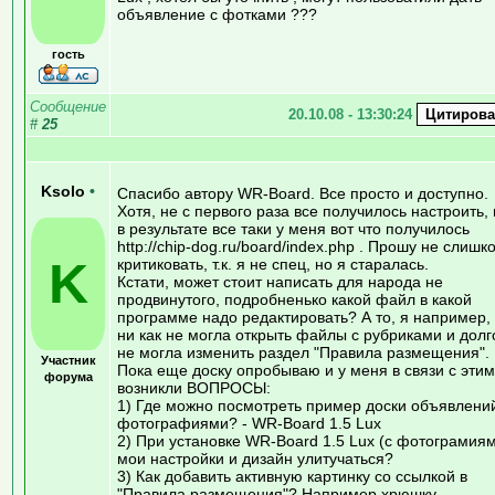
объявление с фотками ???
гость
Сообщение
20.10.08 - 13:30:24
#
25
Ksolo
•
Спасибо автору WR-Board. Все просто и доступно.
Хотя, не с первого раза все получилось настроить,
в результате все таки у меня вот что получилось
http://chip-dog.ru/board/index.php . Прошу не слишк
K
критиковать, т.к. я не спец, но я старалась.
Кстати, может стоит написать для народа не
продвинутого, подробненько какой файл в какой
программе надо редактировать? А то, я например,
ни как не могла открыть файлы с рубриками и долг
не могла изменить раздел "Правила размещения".
Участник
Пока еще доску опробываю и у меня в связи с этим
форума
возникли ВОПРОСЫ:
1) Где можно посмотреть пример доски объявлени
фотографиями? - WR-Board 1.5 Lux
2) При установке WR-Board 1.5 Lux (с фотограмия
мои настройки и дизайн улитучаться?
3) Как добавить активную картинку со ссылкой в
"Правила размещения"? Например хрюшку