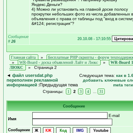
Яндекс.Деньги?
4) Можно ли установить на главной доске полосу
прокрутки небольших фото из числа добавленных 
объявления с права от таблицы под "вход в систем
&#124; регистрация"?
Сообщение
20.10.08 - 17:10:55
#
26
Главная сайта
»
Бесплатные PHP скрипты - форум техподдерж
»
WR-Board - доска объявлений Лайт и Люкс
»
WR-Board 1
ЛЮКС
»
Страница 2
◄
файл usersdat.php
Следующая тема:
как в 1.
переполнен рекламной
добавить ключевые сл
информацией
:Предыдущая тема
meta тег
Страницы:
1
2
3
4
...
31
Сообщение
E-mail
Имя
Сообщение