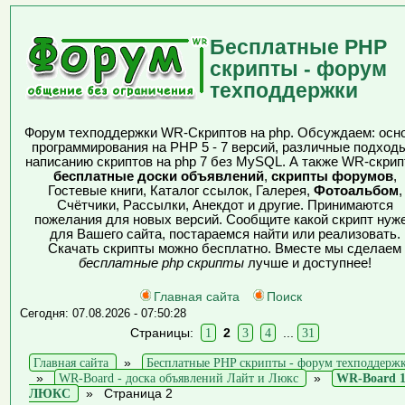
Бесплатные PHP
скрипты - форум
техподдержки
Форум техподдержки WR-Скриптов на php. Обсуждаем: осн
программирования на PHP 5 - 7 версий, различные подходы
написанию скриптов на php 7 без MySQL. А также WR-скрип
бесплатные доски объявлений
,
скрипты форумов
,
Гостевые книги, Каталог ссылок, Галерея,
Фотоальбом
,
Счётчики, Рассылки, Анекдот и другие. Принимаются
пожелания для новых версий. Сообщите какой скрипт нуж
для Вашего сайта, постараемся найти или реализовать.
Скачать скрипты можно бесплатно. Вместе мы сделаем
бесплатные php скрипты
лучше и доступнее!
Главная сайта
Поиск
Сегодня: 07.08.2026 - 07:50:28
Страницы:
1
2
3
4
...
31
Главная сайта
»
Бесплатные PHP скрипты - форум техподдерж
»
WR-Board - доска объявлений Лайт и Люкс
»
WR-Board 1
ЛЮКС
»
Страница 2