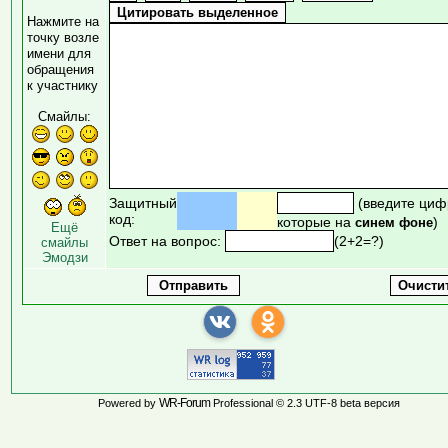
Нажмите на
точку возле
имени для
обращения
к участнику
Смайлы:
Защитный
(введите циф
код:
которые на
)
синем фоне
Ещё
Ответ на вопрос:
(2+2=?)
смайлы
Эмодзи
WR-Forum
Powered by
Professional © 2.3 UTF-8 beta версия