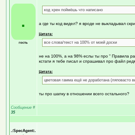
код хрен поймёшь что написано
.
а где ты код видел? я вроде не выкладывал скри
Цитата:
все слова/текст на 100% от моей доски
гость
не на 100%, а на 98% еслы ты про " Правила р
кстати я тебе писал и спрашивал про файл ред
Цитата:
цветовая гамма ещё не доработана (ляповасто в
ты про шапку в отношении всего остального?
Сообщение
#
35
.:SpecAgent:.