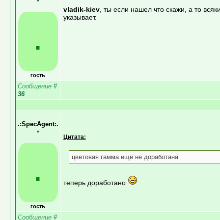
•
vladik-kiev
, ты если нашел что скажи, а то вс
указывает.
.
гость
Сообщение
#
36
.:SpecAgent:.
•
Цитата:
цветовая гамма ещё не доработана
.
теперь доработано
гость
Сообщение
#