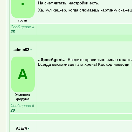
На счет читать, настройки есть.
Ха, кул хацкер, когда сломаешь картинку скаже
гость
Сообщение
#
28
admin02
•
.:SpecAgent:.
, Введите правильно число с карт
Всегда выскакивает эта хрень! Как код невводи
A
Участник
форума
Сообщение
#
29
Aca74
•