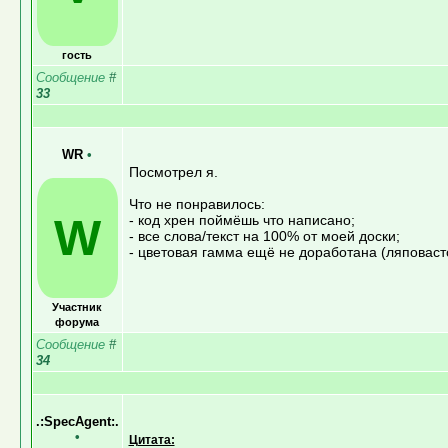
гость
Сообщение
#
33
WR
•
Посмотрел я.
Что не понравилось:
W
- код хрен поймёшь что написано;
- все слова/текст на 100% от моей доски;
- цветовая гамма ещё не доработана (ляповаст
Участник
форума
Сообщение
#
34
.:SpecAgent:.
•
Цитата: