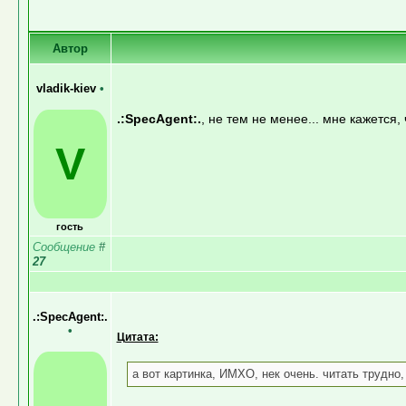
Автор
vladik-kiev
•
.:SpecAgent:.
, не тем не менее... мне кажется,
V
гость
Сообщение
#
27
.:SpecAgent:.
•
Цитата:
а вот картинка, ИМХО, нек очень. читать трудно,
.