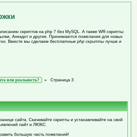
ржки
писанию скриптов на php 7 без MySQL. А также WR-скрипты:
сылки, Анекдот и другие. Принимаются пожелания для новых
атно. Вместе мы сделаем
бесплатные php скрипты
лучше и
»
Страница 3
та или реальность?
ранице сайта. Скачивайте скрипты и устанавливайте на свой
ъявлений лайт и ЛЮКС.
править большую часть пожеланий!