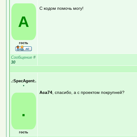
С кодом помочь могу!
A
гость
Сообщение
#
30
.:SpecAgent:.
•
Aca74
, спасибо, а с проектом покрупней?
.
гость