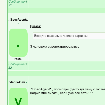
Сообщение
#
31
.:SpecAgent:.
•
Цитата:
Введите правильно число с картинки!
.
3 человека зарегистрировались
гость
Сообщение
#
32
vladik-kiev
•
.:SpecAgent:.
, посмотри где-то тут тему с гост
нафиг мне писать, если уже все есть???
V