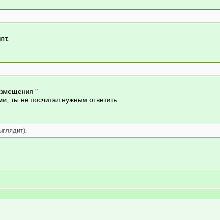
пт.
азмещения "
ми, ты не посчитал нужным ответить
ыглядит).