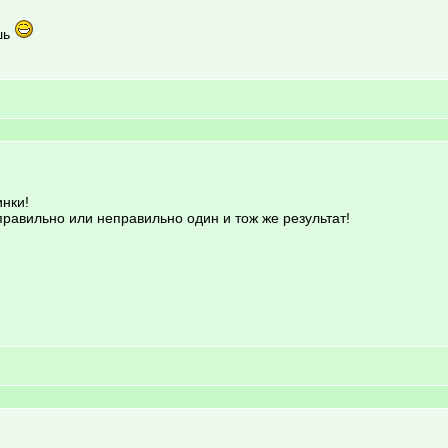
шь
инки!
 правильно или неправильно один и тож же результат!