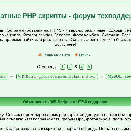
атные PHP скрипты - форум техподде
ы программирования на PHP 5 - 7 версий, различные подходы к на
тевые книги, Каталог ссылок, Галерея,
Фотоальбом
, Счётчики, Рас
постараемся найти или реализовать. Скачать скрипты можно беспл
доступнее!
Главная сайта
Поиск
Страницы:
3
1
2
4
5
»
»
жки
WR-Board - доска объявлений Лайт и Люкс
MySQL - меч
Объявление - WR-Scriptы в UTF-8 кодировке
ку
. Список перекодированных php скриптов доступен на главной ст
емя обновлю каталог знакомств, форум Про, фотоальбом, доски об
то модернизировать в скриптах в первую очередь. Постараюсь ис