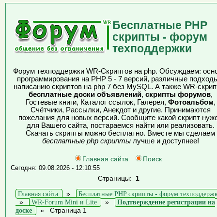
Бесплатные PHP
скрипты - форум
техподдержки
Форум техподдержки WR-Скриптов на php. Обсуждаем: осн
программирования на PHP 5 - 7 версий, различные подходы
написанию скриптов на php 7 без MySQL. А также WR-скрип
бесплатные доски объявлений
,
скрипты форумов
,
Гостевые книги, Каталог ссылок, Галерея,
Фотоальбом
,
Счётчики, Рассылки, Анекдот и другие. Принимаются
пожелания для новых версий. Сообщите какой скрипт нуж
для Вашего сайта, постараемся найти или реализовать.
Скачать скрипты можно бесплатно. Вместе мы сделаем
бесплатные php скрипты
лучше и доступнее!
Главная сайта
Поиск
Сегодня: 09.08.2026 - 12:10:55
Страницы:
1
Главная сайта
»
Бесплатные PHP скрипты - форум техподдерж
»
WR-Forum Mini и Lite
»
Подтверждение регистрации на
доске
»
Страница 1