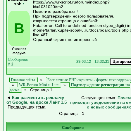
https://www.wr-script.ru/forum/index.php?
spb
•
id=1031020#m2
Помогите разобраться!
При подтверждении нового пользователя,
открывается страница с ошибкой:
B
Fatal error: Call to undefined function ctype_digit() in
/home/tarlan/kupite-sobaku.ru/docs/board/tools.php 
line 487
Странный скрипт, но интересный
Участник
форума
Сообщение
29.03.12 - 13:32:31
#
3
Главная сайта
»
Бесплатные PHP скрипты - форум техподдерж
»
WR-Forum Mini и Lite
»
Подтверждение регистрации на
доске
»
Страница 1
◄
Как разместить рекламу
Следующая тема:
Почем
от Google, на доске Лайт 1.5
приходит уведомление на е
:Предыдущая тема
о новых сообщения
Страницы:
1
Сообщение