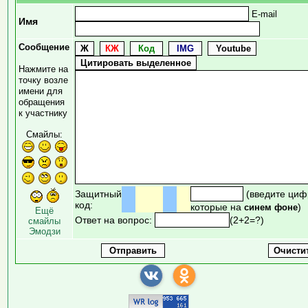
E-mail
Имя
Сообщение
Нажмите на
точку возле
имени для
обращения
к участнику
Смайлы:
Защитный
(введите циф
код:
которые на
)
синем фоне
Ещё
Ответ на вопрос:
(2+2=?)
смайлы
Эмодзи