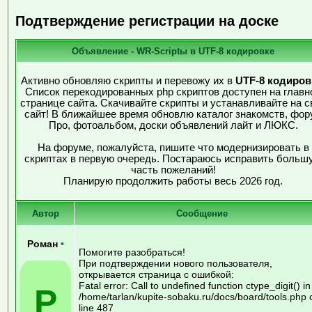
Подтверждение регистрации на доске
Объявление - WR-Scriptы в UTF-8 кодировке
Активно обновляю скрипты и перевожу их в
UTF-8 кодиров
Список перекодированных php скриптов доступен на главн
странице сайта. Скачивайте скрипты и устанавливайте на с
сайт! В ближайшее время обновлю каталог знакомств, фор
Про, фотоальбом, доски объявлений лайт и ЛЮКС.
На форуме, пожалуйста, пишите что модернизировать в
скриптах в первую очередь. Постараюсь исправить больш
часть пожеланий!
Планирую продолжить работы весь 2026 год.
Автор
Сообщение
Роман
•
Помогите разобраться!
При подтверждении нового пользователя,
открывается страница с ошибкой:
Fatal error: Call to undefined function ctype_digit() in
Р
/home/tarlan/kupite-sobaku.ru/docs/board/tools.php 
line 487