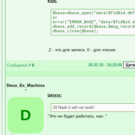
Код:
$basa=dbase_open("data/$fid$id.dbf
or
error("ERROR_BASE","data/$fid$id.d
dbase_add_record($basa,$msg_record
dbase_close($basa);
,2 - это для записи, 0 - для чтения.
26.03.10 - 16:22:06
Сообщение
#
6
Deus_Ex_Machina
•
Цитата:
29 Naah it will not work!
D
"Это не будет работать, нах.."