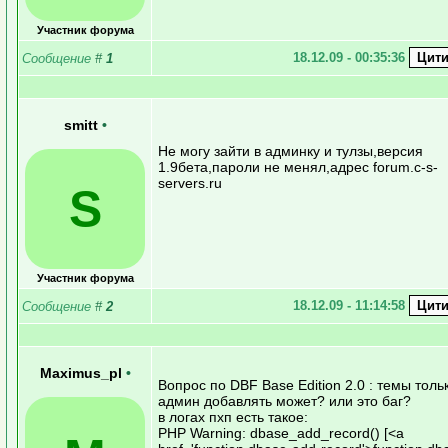
Участник форума
18.12.09 - 00:35:36
Сообщение
#
1
smitt
•
Не могу зайти в админку и тулзы,версия
1.9бета,пароли не менял,адрес forum.c-s-
servers.ru
S
Участник форума
18.12.09 - 11:14:58
Сообщение
#
2
Maximus_pl
•
Вопрос по DBF Base Edition 2.0 : темы толь
админ добавлять может? или это баг?
в логах пхп есть такое:
PHP Warning: dbase_add_record() [<a