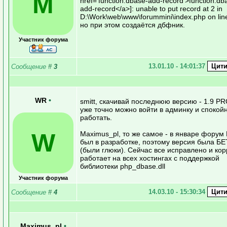
M
href='function.dbase-add-record'>function.db
add-record</a>]: unable to put record at 2 in
D:\Work\web\www\forummini\index.php on lin
но при этом создаётся дбфник.
Участник форума
13.01.10 - 14:01:37
Сообщение
#
3
WR
•
smitt, скачивай последнюю версию - 1.9 PR
уже точно можно войти в админку и спокой
работать.
W
Maximus_pl, то же самое - в январе фору
был в разработке, поэтому версия была Б
(были глюки). Сейчас все исправлено и кор
работает на всех хостингах с поддержкой
библиотеки php_dbase.dll
Участник форума
14.03.10 - 15:30:34
Сообщение
#
4
Maximus_pl
•