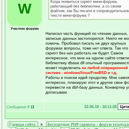
Когда появиться скрипт мини-форума,
W
работающий без библиотеки, а со своим
файлом, как Вы писали в сопроводительно
тексте мини-форума ?
Участник форума
Написал часть функций по чтению данных, 
записью данных застопорился. Никто не м
помочь. Пробовал писать не двух крупных
форумах вопросы, тоже нет ответа. Так что
скрипт без них работать не будет. Самое
интересное, что мне на одном сайте ответи
библиотеку dbase.dll опытный программист
может подключить
на любой операционной
.
системе - windows/linux/FreeBSD и т.д.
Работы и поиски идей продолжу. Мне само
интересно, планирую этот и другие свои 
перевести на dbf-базу данных. Конвертер у
дописываю.
22.06.10 - 16:11:28
Сообщение
#
11
Главная сайта
»
Бесплатные PHP скрипты - форум техпод