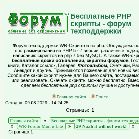
Бесплатные PHP
скрипты - форум
техподдержки
Форум техподдержки WR-Скриптов на php. Обсуждаем: о
программирования на PHP 5 - 7 версий, различные подхо
написанию скриптов на php 7 без MySQL. А также WR-скр
бесплатные доски объявлений
,
скрипты форумов
, Го
книги, Каталог ссылок, Галерея,
Фотоальбом
, Счётчики, Ра
Анекдот и другие. Принимаются пожелания для новых ве
Сообщите какой скрипт нужен для Вашего сайта, постараемс
или реализовать. Скачать скрипты можно бесплатно. Вме
сделаем
бесплатные php скрипты
лучше и доступне
Главная сайта
Поиск
Сегодня: 09.08.2026 - 14:24:25
Страницы:
1
Главная сайта
»
Бесплатные PHP скрипты - форум техпод
»
WR-Forum Mini и Lite
»
29 Naah it will not work!
»
Страница 1