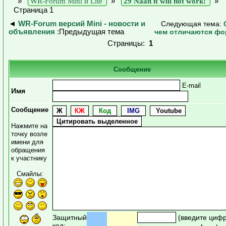
»
WR-Forum Mini и Lite
»
29 Naah it will not work!
»
Страница 1
◄
WR-Forum версий Mini - новости и
Следующая тема:
объявления
:Предыдущая тема
чем отличаются фо
Страницы:
1
Сообщение
E-mail
Имя
Сообщение
Нажмите на
точку возле
имени для
обращения
к участнику
Смайлы:
Защитный
(введите циф
код: