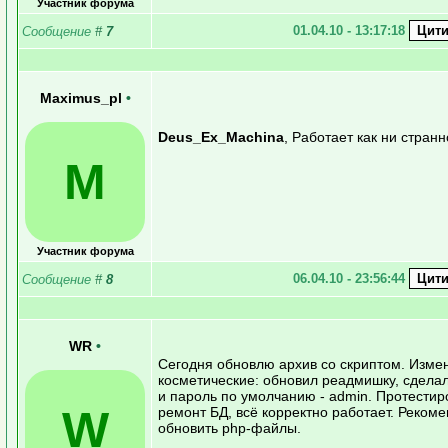
Участник форума
01.04.10 - 13:17:18
Сообщение
#
7
Maximus_pl
•
Deus_Ex_Machina
, Работает как ни стран
M
Участник форума
06.04.10 - 23:56:44
Сообщение
#
8
WR
•
Сегодня обновлю архив со скриптом. Изме
косметические: обновил реадмишку, сделал
и пароль по умолчанию - admin. Протестир
W
ремонт БД, всё корректно работает. Реком
обновить php-файлы.