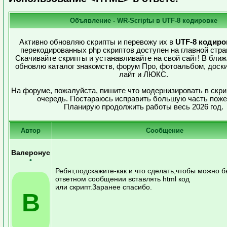
Объявление - WR-Scriptы в UTF-8 кодировке
Активно обновляю скрипты и перевожу их в
UTF-8 кодиро
перекодированных php скриптов доступен на главной стра
Скачивайте скрипты и устанавливайте на свой сайт! В бли
обновлю каталог знакомств, форум Про, фотоальбом, доск
лайт и ЛЮКС.
На форуме, пожалуйста, пишите что модернизировать в скри
очередь. Постараюсь исправить большую часть поже
Планирую продолжить работы весь 2026 год.
Автор
Сообщение
Валеронус
•
Ребят,подскажите-как и что сделать,чтобы можно б
ответном сообщении вставлять html код
или скрипт.Заранее спасибо.
В