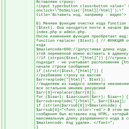
Вставляем строку:
<input type=button class=button value=' 
onclick=\"DoSmilie('[html][/html]');\"
title='Вставить код, например - видео'>
Б) Меняем функцию очистки кода function 
($text). Она находится почти в начале фа
index.php и admin.php.
После изменения функция приобретает вид:
function replacer ($text) { // ФУНКЦИЯ о
кода
$maxlencode=600;//допустимая длина кода.
этой переменной можно вставить в админку
//if (strpos($text,"[html]")) {//строка 
подходит - не учитывает расположение [ht
начале строки сообщения
if (strstr($text,"[html]")) {
//разбиваем строку на массив
$arr=explode("[html]", $text);
//выделяем из каждого элемента неизменяе
все остальное меняем рекурсией
$arr[0]=replacer($arr[0]);
for ($iaa=1; $iaa<count($arr); $iaa++) {
$arrsub=explode("[/html]", $arr[$iaa]);
if (strlen($arrsub[0])>$maxlencode) {
$arrsub[0]="<font color='red'> В этом ме
сообщения был вставлен код HTML, который
максимальную длину разрешенного кода в с
$maxlencode. Код удален. </font>";
}