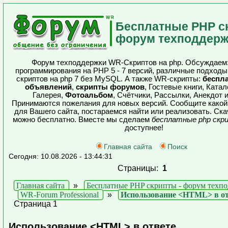
Бесплатные PHP с
форум техподдерж
Форум техподдержки WR-Скриптов на php. Обсуждаем
программирования на PHP 5 - 7 версий, различные подходы
скриптов на php 7 без MySQL. А также WR-скрипты:
беспл
объявлений
,
скрипты форумов
, Гостевые книги, Катал
Галерея,
Фотоальбом
, Счётчики, Рассылки, Анекдот и
Принимаются пожелания для новых версий. Сообщите какой
для Вашего сайта, постараемся найти или реализовать. Ска
можно бесплатно. Вместе мы сделаем
бесплатные php скр
доступнее!
Главная сайта
Поиск
Сегодня: 10.08.2026 - 13:44:31
Страницы:
1
Главная сайта
»
Бесплатные PHP скрипты - форум техп
WR-Forum Professional
»
Использование <HTML> в от
Страница 1
Использование <HTML> в ответе.