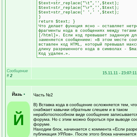
$text=str_replace("\t",'',$text);
$text=str_replace("\r",'',$text);
$text=str_replace(' ',' ',$text);
}
return $text; }
Что делает функция ясно – оставляет нетр
фрагменты кода в сообщениях между тегами
[/html]». Если код превышает заданную дл
заменяется сообщением: «В этом месте соо
вставлен код HTML, который превышал макс
длину разрешенного кода в символах - $ma
Код удален.».
Сообщение
15.11.11 - 23:07:1
#
2
Йазь
•
Часть №2
В) Вставка кода в сообщение осложняется тем, чт
снабжает кавычки обратным слешем и в таком
Й
неработоспособном виде сообщение записываетс
форума. Но с этим можно бороться при выводе с
форуме.
Находим блок, начинается с коммента «Если раз
публикация УРЛов». После этого блока начинается