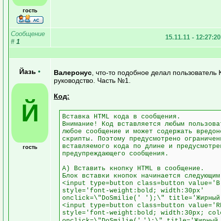
гость
Сообщение
15.11.11 - 12:27:2
#
1
Йазь
•
Валеронус
, что-то подобное делал пользователь 
руководство. Часть №1.
Код:
Й
Вставка HTML кода в сообщения.
Внимание! Код вставляется любым пользова
любое сообщение и может содержать вредон
скрипты. Поэтому предусмотрено ограничен
вставляемого кода по длине и предусмотре
гость
предупреждающего сообщения.
А) Вставить кнопку HTML в сообщение.
Блок вставки кнопок начинается следующим
<input type=button class=button value='B
style='font-weight:bold; width:30px'
onclick=\"DoSmilie('
');\" title='Жирны
<input type=button class=button value='R
style='font-weight:bold; width:30px; col
onclick=\"DoSmilie('
');\" title='Жирный