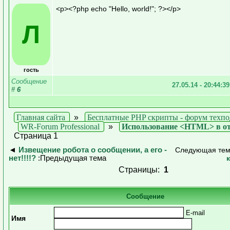
<p><?php echo "Hello, world!"; ?></p>
Л
гость
Сообщение
27.05.14 - 20:44:3
#
6
Главная сайта
»
Бесплатные PHP скрипты - форум техп
WR-Forum Professional
»
Использование <HTML> в от
Страница 1
◄
Извещение робота о сообщении, а его -
Следующая те
нет!!!!?
:Предыдущая тема
Страницы:
1
Сообщение
E-mail
Имя