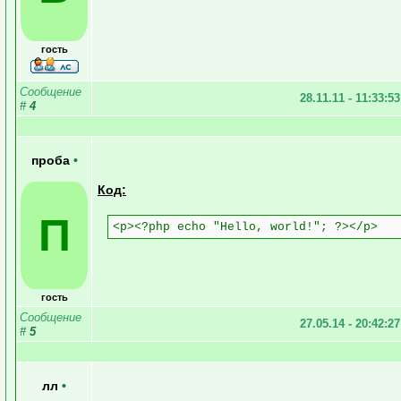
гость
Сообщение
28.11.11 - 11:33:5
#
4
проба
•
Код:
П
<p><?php echo "Hello, world!"; ?></p>
гость
Сообщение
27.05.14 - 20:42:2
#
5
лл
•