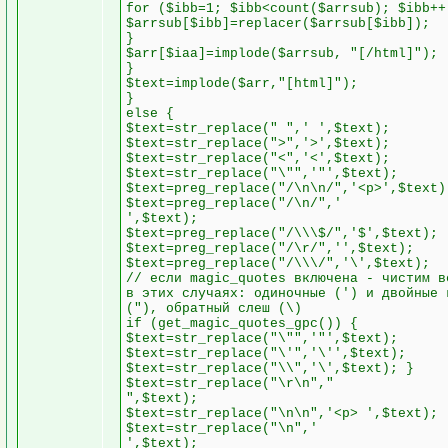
for ($ibb=1; $ibb<count($arrsub); $ibb++
$arrsub[$ibb]=replacer($arrsub[$ibb]);
}
$arr[$iaa]=implode($arrsub, "[/html]");
}
$text=implode($arr,"[html]");
}
else {
$text=str_replace(" ",' ',$text);
$text=str_replace(">",'>',$text);
$text=str_replace("<",'<',$text);
$text=str_replace("\"",'"',$text);
$text=preg_replace("/\n\n/",'<p>',$text)
$text=preg_replace("/\n/",'
',$text);
$text=preg_replace("/\\\$/",'$',$text);
$text=preg_replace("/\r/",'',$text);
$text=preg_replace("/\\\/",'\',$text);
// если magic_quotes включена - чистим в
в этих случаях: одиночные (') и двойные 
("), обратный слеш (\)
if (get_magic_quotes_gpc()) {
$text=str_replace("\"",'"',$text);
$text=str_replace("\'",'\'',$text);
$text=str_replace("\\",'\',$text); }
$text=str_replace("\r\n","
",$text);
$text=str_replace("\n\n",'<p> ',$text);
$text=str_replace("\n",'
',$text);