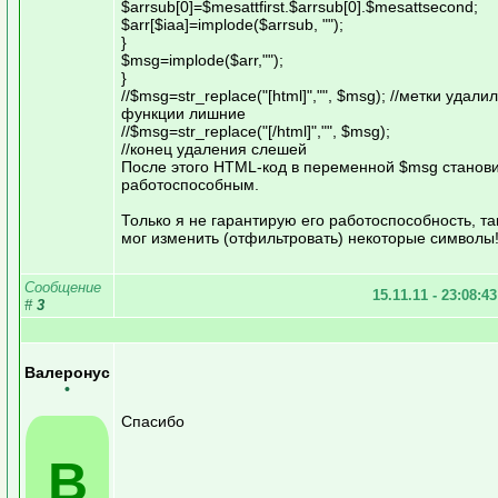
$arrsub[0]=$mesattfirst.$arrsub[0].$mesattsecond;
$arr[$iaa]=implode($arrsub, "");
}
$msg=implode($arr,"");
}
//$msg=str_replace("[html]","", $msg); //метки удали
функции лишние
//$msg=str_replace("[/html]","", $msg);
//конец удаления слешей
После этого HTML-код в переменной $msg станов
работоспособным.
Только я не гарантирую его работоспособность, та
мог изменить (отфильтровать) некоторые символы
Сообщение
15.11.11 - 23:08:4
#
3
Валеронус
•
Спасибо
В