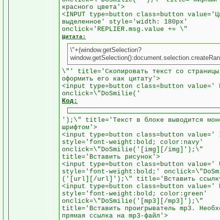
красного цвета'>
<INPUT type=button class=button value='Ц
выделенное' style='width: 180px'
onclick='REPLIER.msg.value += \"
Цитата:
\"+(window.getSelection?
window.getSelection():document.selection.createRang
\"' title='Скопировать текст со страницы
оформить его как цитату'>
<input type=button class=button value=' 
onclick=\"DoSmilie('
Код:
');\" title='Текст в блоке выводится мон
шрифтом'>
<input type=button class=button value=' 
style='font-weight:bold; color:navy'
onclick=\"DoSmilie('[img][/img]');\"
title='Вставить рисунок'>
<input type=button class=button value=' 
style='font-weight:bold;' onclick=\"DoSm
('[url][/url]');\" title='Вставить ссыл
<input type=button class=button value=' 
style='font-weight:bold; color:green'
onclick=\"DoSmilie('[mp3][/mp3]');\"
title='Вставить проигрыватель mp3. Необх
прямая ссылка на mp3-файл'>