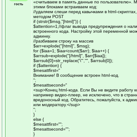
«считываем в память данные по пользователю». 
гость
этими блоками встраиваем код:
//удаляем слеши перед кавычками в html-скриптах
методом POST
if (strstr($msg,"[html]")) {
$attention=1;//флаг вывода предупреждения о нал
встроенного кода. Настройку этой переменной мож
админку.
//разбиваем строку на массив
$arr=explode("[html]", $msg);
for ($iaa=1; $iaa<count($arr); $iaa++) {
$arrsub=explode("[/html]", $arr[$iaa]);
$arrsub[0]=str_replace('\"','"', $arrsub[0]);
if ($attention) {
$mesattfirst="
Внимание! В сообщение встроен html-код.
";
$mesattsecond="
<sup>Конец html-кода. Если Вы не видите работу к
например видео-плеер, не исключено, что в стран
вредоносный код. Обратитесь, пожалуйста, к адми
или модератору.</sup>
";
}
else {
$mesattfirst="";
$mesattsecond="";
}