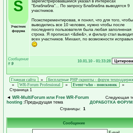
S
зарегистрировавшийся указал в Интересах
"Блаблабла"... По запросу Блаблабла выводятся 9
участников.
Поэксперементировав, я понял, что для того, чтоб
выводились все 10 человек, нужно чтобы после
Участник
последнего пользователя была любая заполненая
форума
строка. Я прописал <&die&>, и фильтр стал выводи
всех участников. Михаил, по возможности исправьт
Сообщение
10.01.10 - 01:33:28
#
9
Главная сайта
»
Бесплатные PHP скрипты - форум техподдерж
»
WR-Forum Professional
»
Event=who - поисковик
»
Страница 1
◄
WR-MultiForum или Free WR-Forum
Следующая т
hosting
:Предыдущая тема
ДОРАБОТКА ФОРУМ
Страницы:
1
Сообщение
E-mail