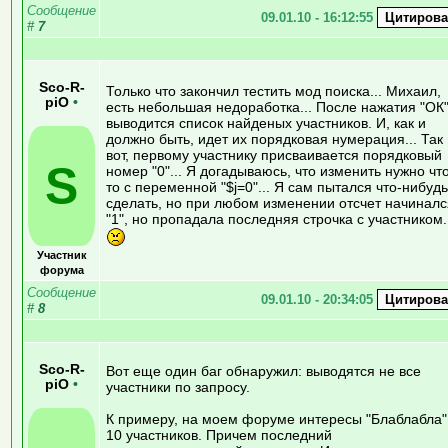
Сообщение
09.01.10 - 16:12:55
#
7
Sco-R-
Только что закончил тестить мод поиска... Михаил,
piO
•
есть небольшая недоработка... После нажатия "ОК
выводится список найденых участников. И, как и
должно быть, идет их порядковая нумерация... Так
вот, первому участнику присваивается порядковый
S
номер "0"... Я догадываюсь, что изменить нужно чт
то с переменной "$j=0"... Я сам пытался что-нибудь
сделать, но при любом изменении отсчет начиналс
"1", но пропадала последняя строчка с участником.
Участник
форума
Сообщение
09.01.10 - 20:34:05
#
8
Sco-R-
Вот еще один баг обнаружил: выводятся не все
piO
•
участники по запросу.
К примеру, на моем форуме интересы "Блаблабла"
10 участников. Причем последний