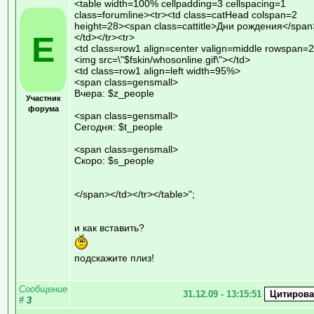
<table width=100% cellpadding=3 cellspacing=1
class=forumline><tr><td class=catHead colspan=2
height=28><span class=cattitle>Дни рождения</span
E
</td></tr><tr>
<td class=row1 align=center valign=middle rowspan=
<img src=\"$fskin/whosonline.gif\"></td>
<td class=row1 align=left width=95%>
<span class=gensmall>
Вчера: $z_people
Участник
форума
<span class=gensmall>
Сегодня: $t_people
<span class=gensmall>
Скоро: $s_people
</span></td></tr></table>";
и как вставить?
подскажите плиз!
Сообщение
31.12.09 - 13:15:51
#
3