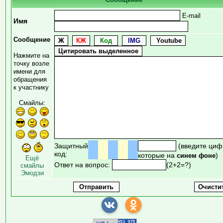
E-mail
Имя
Сообщение
Нажмите на
точку возле
имени для
обращения
к участнику
Смайлы:
Защитный
(введите циф
код:
которые на
)
синем фоне
Ещё
Ответ на вопрос:
(2+2=?)
смайлы
Эмодзи