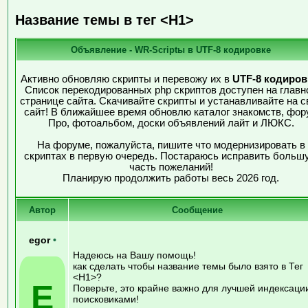
Название темы в тег <H1>
Объявление - WR-Scriptы в UTF-8 кодировке
Активно обновляю скрипты и перевожу их в
UTF-8 кодиров
Список перекодированных php скриптов доступен на главн
странице сайта. Скачивайте скрипты и устанавливайте на с
сайт! В ближайшее время обновлю каталог знакомств, фор
Про, фотоальбом, доски объявлений лайт и ЛЮКС.
На форуме, пожалуйста, пишите что модернизировать в
скриптах в первую очередь. Постараюсь исправить больш
часть пожеланий!
Планирую продолжить работы весь 2026 год.
Автор
Сообщение
egor
•
Надеюсь на Вашу помощь!
как сделать чтобы название темы было взято в Тег
<H1>?
E
Поверьте, это крайне важно для лучшей индексаци
поисковиками!