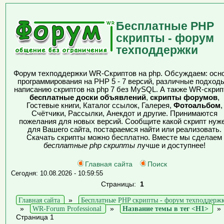
Бесплатные PHP
скрипты - форум
техподдержки
Форум техподдержки WR-Скриптов на php. Обсуждаем: осн
программирования на PHP 5 - 7 версий, различные подходы
написанию скриптов на php 7 без MySQL. А также WR-скрип
бесплатные доски объявлений
,
скрипты форумов
,
Гостевые книги, Каталог ссылок, Галерея,
Фотоальбом
,
Счётчики, Рассылки, Анекдот и другие. Принимаются
пожелания для новых версий. Сообщите какой скрипт нуж
для Вашего сайта, постараемся найти или реализовать.
Скачать скрипты можно бесплатно. Вместе мы сделаем
бесплатные php скрипты
лучше и доступнее!
Главная сайта
Поиск
Сегодня: 10.08.2026 - 10:59:55
Страницы:
1
Главная сайта
»
Бесплатные PHP скрипты - форум техподдерж
»
WR-Forum Professional
»
Название темы в тег <H1>
Страница 1