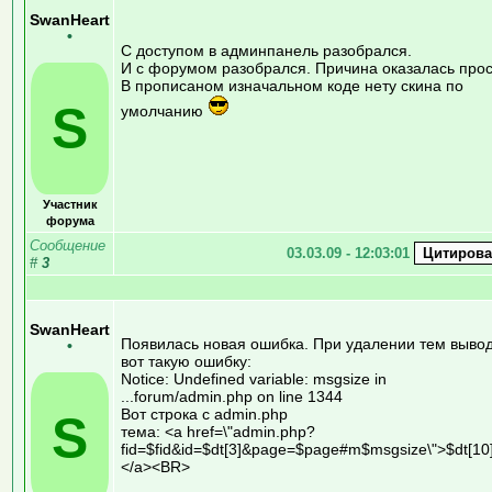
SwanHeart
•
С доступом в админпанель разобрался.
И с форумом разобрался. Причина оказалась прос
В прописаном изначальном коде нету скина по
S
умолчанию
Участник
форума
Сообщение
03.03.09 - 12:03:01
#
3
SwanHeart
Появилась новая ошибка. При удалении тем выво
•
вот такую ошибку:
Notice: Undefined variable: msgsize in
...forum/admin.php on line 1344
Вот строка с admin.php
S
тема: <a href=\"admin.php?
fid=$fid&id=$dt[3]&page=$page#m$msgsize\">$dt[10
</a><BR>