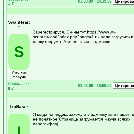
03.03.09 - 14:39:07
#
7
SwanHeart
•
Зарегестрируся. Скины тут https://www.wr-
script.ru/load/index.php?page=1 их надо загрузить в
папку форума. А меняються в админке.
S
Участник
форума
Сообщение
03.03.09 - 18:09:52
#
8
IzoBara
•
Я когда на индекс захожу и в админку мне пишет ч
не понятное(Страница загружается и кучя всяких
иероглифов)
I