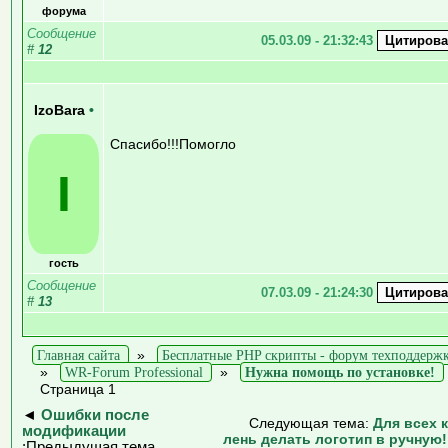
форума
Сообщение
05.03.09 - 21:32:43
#
12
IzoBara
•
Спасибо!!!Помогло
I
гость
Сообщение
07.03.09 - 21:24:30
#
13
Главная сайта
»
Бесплатные PHP скрипты - форум техподдерж
»
WR-Forum Professional
»
Нужна помощь по установке!
Страница 1
◄
Ошибки после
Следующая тема:
Для всех 
модификации
лень делать логотип в ручную!
:Предыдущая тема