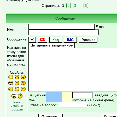
Страницы:
1
2
3
...
6
Сообщение
E-mail
Имя
Сообщение
Нажмите на
точку возле
имени для
обращения
к участнику
Смайлы:
Защитный
(введите циф
код:
которые на
)
синем фоне
Ещё
Ответ на вопрос:
(2+2=?)
смайлы
Эмодзи