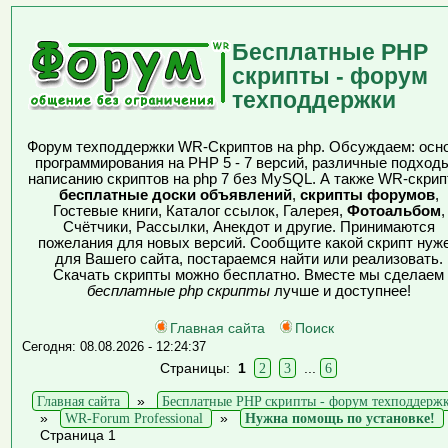
Бесплатные PHP
скрипты - форум
техподдержки
Форум техподдержки WR-Скриптов на php. Обсуждаем: осн
программирования на PHP 5 - 7 версий, различные подходы
написанию скриптов на php 7 без MySQL. А также WR-скрип
бесплатные доски объявлений
,
скрипты форумов
,
Гостевые книги, Каталог ссылок, Галерея,
Фотоальбом
,
Счётчики, Рассылки, Анекдот и другие. Принимаются
пожелания для новых версий. Сообщите какой скрипт нуж
для Вашего сайта, постараемся найти или реализовать.
Скачать скрипты можно бесплатно. Вместе мы сделаем
бесплатные php скрипты
лучше и доступнее!
Главная сайта
Поиск
Сегодня: 08.08.2026 - 12:24:37
Страницы:
1
2
3
...
6
Главная сайта
»
Бесплатные PHP скрипты - форум техподдерж
»
WR-Forum Professional
»
Нужна помощь по установке!
Страница 1