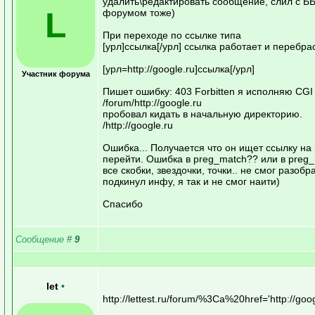
удалить\редактировать сообщение, слил с ББ..
L
форумом тоже)
При переходе по ссылке типа
[урл]ссылка[/урл] ссылка работает и перебрасы
[урл=http://google.ru]ссылка[/урл]
Участник форума
Пишет ошибку: 403 Forbitten я исполняю CGI 
/forum/http://google.ru
пробовал кидать в начальную директорию.
/http://google.ru
Ошибка... Получается что он ищет ссылку на
перейти. Ошибка в preg_match?? или в preg_
все скобки, звездочки, точки.. не смог разоб
подкинул инфу, я так и не смог наити)
Спасибо
Сообщение
#
9
let
•
http://lettest.ru/forum/%3Ca%20href='http://g