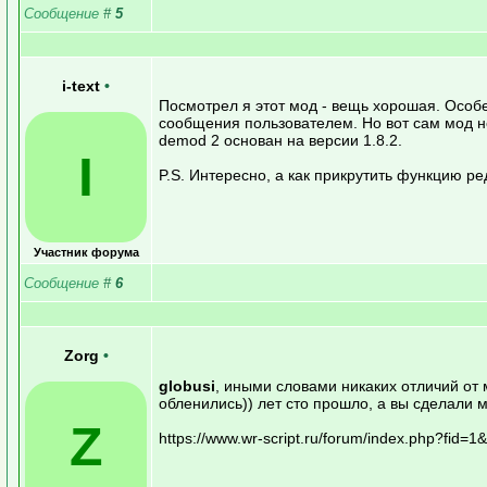
Сообщение
#
5
i-text
•
Посмотрел я этот мод - вещь хорошая. Осо
сообщения пользователем. Но вот сам мод н
demod 2 основан на версии 1.8.2.
I
P.S. Интересно, а как прикрутить функцию р
Участник форума
Сообщение
#
6
Zorg
•
globusi
, иными словами никаких отличий от 
обленились)) лет сто прошло, а вы сделали 
Z
https://www.wr-script.ru/forum/index.php?fid=