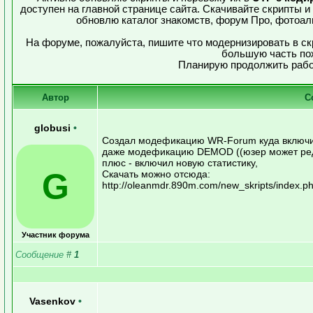
доступен на главной странице сайта. Скачивайте скрипты и
обновлю каталог знакомств, форум Про, фотоал
На форуме, пожалуйста, пишите что модернизировать в ск
большую часть по
Планирую продолжить работ
Автор
С
globusi
•
Создал модефикацию WR-Forum куда включи
даже модефикацию DEMOD ((юзер может ред
плюс - включил новую статистику,
G
Скачать можно отсюда:
http://oleanmdr.890m.com/new_skripts/index.p
Участник форума
Сообщение
#
1
Vasenkov
•