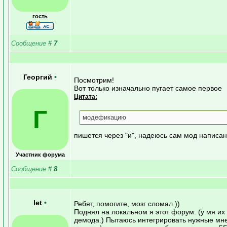
гость
Сообщение
#
7
Георгий
•
Посмотрим!
Вот только изначально пугает самое первое
Цитата:
Г
модефикацию
пишется через "и", надеюсь сам мод написа
Участник форума
Сообщение
#
8
let
•
Ребят, помогите, мозг сломал ))
Поднял на локальном я этот форум. (у мя их 
демода.) Пытаюсь интегрировать нужные мн