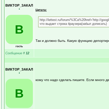
ВИКТОР_ЗАКАЛ
•
Цитата:
http://lettest.ru/forum/%3Ca%20href='http://go
что выдает строка браузера(забыл дописать)
В
Так и должно быть. Какую функцию депорти
гость
Сообщение
#
12
ВИКТОР_ЗАКАЛ
•
кому что надо сделать пишите. Если много де
В