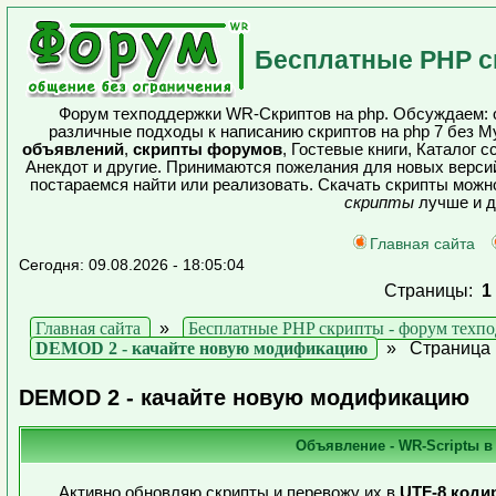
Бесплатные PHP с
Форум техподдержки WR-Скриптов на php. Обсуждаем: о
различные подходы к написанию скриптов на php 7 без 
объявлений
,
скрипты форумов
, Гостевые книги, Каталог 
Анекдот и другие. Принимаются пожелания для новых версий
постараемся найти или реализовать. Скачать скрипты мож
скрипты
лучше и д
Главная сайта
Сегодня: 09.08.2026 - 18:05:04
Страницы:
1
Главная сайта
»
Бесплатные PHP скрипты - форум техп
DEMOD 2 - качайте новую модификацию
»
Страница 
DEMOD 2 - качайте новую модификацию
Объявление - WR-Scriptы в
Активно обновляю скрипты и перевожу их в
UTF-8 коди