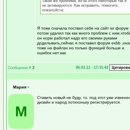
Такая же проблема, из-за этого некоторые так и
не активируются. Как исправить, помогите,
пожалуйста.
Я тоже сначала поствил себе на сайт wr форум
потом удалил так как много проблем с ним,чтоб
он норм работал надо его своими руками
доделывать,сейчас я поставил форум exbb ,она
тоже на файлах но только функций больше и
ошибок нет как.
06.03.11 - 17:31:42
Сообщение
#
3
Мария
•
Ставить новый не буду, т.к. под этот уже измене
дизайн и народ потихоньку регистрируется.
М