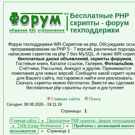
Бесплатные PHP
скрипты - форум
техподдержки
Форум техподдержки WR-Скриптов на php. Обсуждаем: осн
программирования на PHP 5 - 7 версий, различные подходы
написанию скриптов на php 7 без MySQL. А также WR-скрип
бесплатные доски объявлений
,
скрипты форумов
,
Гостевые книги, Каталог ссылок, Галерея,
Фотоальбом
,
Счётчики, Рассылки, Анекдот и другие. Принимаются
пожелания для новых версий. Сообщите какой скрипт нуж
для Вашего сайта, постараемся найти или реализовать.
Скачать скрипты можно бесплатно. Вместе мы сделаем
бесплатные php скрипты
лучше и доступнее!
Главная сайта
Поиск
Сегодня: 08.08.2026 - 19:11:19
Страницы:
1
Главная сайта
»
Бесплатные PHP скрипты - форум техподдерж
»
WR-Forum Professional
»
Проблема с активацией нового
пользователя
»
Страница 1