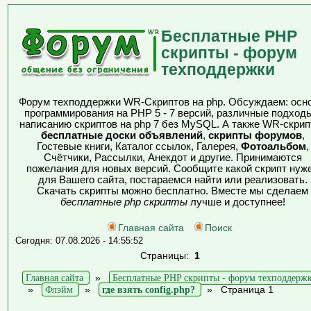
Бесплатные PHP
скрипты - форум
техподдержки
Форум техподдержки WR-Скриптов на php. Обсуждаем: осн
программирования на PHP 5 - 7 версий, различные подходы
написанию скриптов на php 7 без MySQL. А также WR-скрип
бесплатные доски объявлений
,
скрипты форумов
,
Гостевые книги, Каталог ссылок, Галерея,
Фотоальбом
,
Счётчики, Рассылки, Анекдот и другие. Принимаются
пожелания для новых версий. Сообщите какой скрипт нуж
для Вашего сайта, постараемся найти или реализовать.
Скачать скрипты можно бесплатно. Вместе мы сделаем
бесплатные php скрипты
лучше и доступнее!
Главная сайта
Поиск
Сегодня: 07.08.2026 - 14:55:52
Страницы:
1
Главная сайта
»
Бесплатные PHP скрипты - форум техподдерж
»
Флэйм
»
где взять config.php?
»
Страница 1