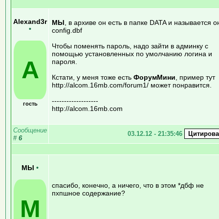
Alexand3r
МЫ
, в архиве он есть в папке DATA и называется о
•
config.dbf
Чтобы поменять пароль, надо зайти в админку с
помощью установленных по умолчанию логина и
A
пароля.
Кстати, у меня тоже есть
ФорумМини
, пример тут
http://alcom.16mb.com/forum1/ может понравится.
-------------------
гость
http://alcom.16mb.com
Сообщение
03.12.12 - 21:35:46
#
6
МЫ
•
спасибо, конечно, а ничего, что в этом *дбф не
пхпшное содержание?
М