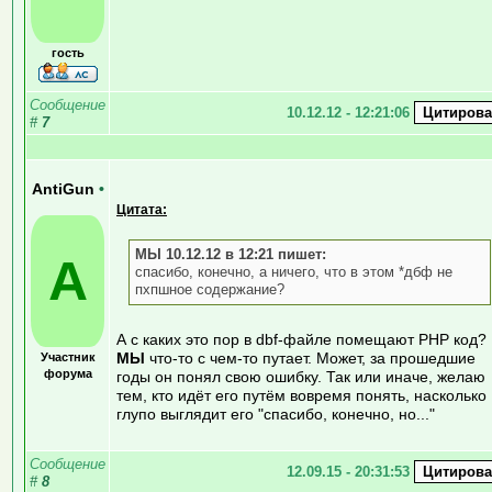
гость
Сообщение
10.12.12 - 12:21:06
#
7
AntiGun
•
Цитата:
МЫ 10.12.12 в 12:21 пишет:
A
спасибо, конечно, а ничего, что в этом *дбф не
пхпшное содержание?
А с каких это пор в dbf-файле помещают PHP код?
МЫ
что-то с чем-то путает. Может, за прошедшие
Участник
форума
годы он понял свою ошибку. Так или иначе, желаю
тем, кто идёт его путём вовремя понять, насколько
глупо выглядит его "спасибо, конечно, но..."
Сообщение
12.09.15 - 20:31:53
#
8