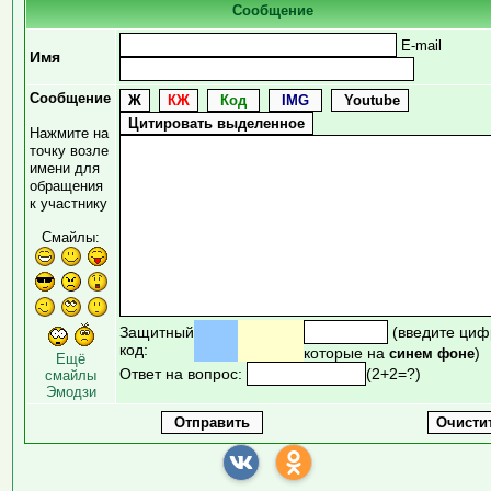
Сообщение
E-mail
Имя
Сообщение
Нажмите на
точку возле
имени для
обращения
к участнику
Смайлы:
Защитный
(введите циф
код:
которые на
)
синем фоне
Ещё
Ответ на вопрос:
(2+2=?)
смайлы
Эмодзи