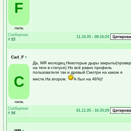
F
гость
Сообщение
11.10.05 - 08:16:24
#
53
Carl_F
•
Да, WR молодец.Некоторые дыры закрыты(провер
на теги в статусе).Но всё равно профиль
пользователя так и дрявый.Смотри на каком я
C
месте.На втором.
А был на 46%)!
гость
Сообщение
01.11.05 - 16:35:29
#
54
WR
•