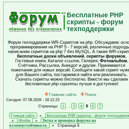
Бесплатные PHP
скрипты - форум
техподдержки
Форум техподдержки WR-Скриптов на php. Обсуждаем: осн
программирования на PHP 5 - 7 версий, различные подходы
написанию скриптов на php 7 без MySQL. А также WR-скрип
бесплатные доски объявлений
,
скрипты форумов
,
Гостевые книги, Каталог ссылок, Галерея,
Фотоальбом
,
Счётчики, Рассылки, Анекдот и другие. Принимаются
пожелания для новых версий. Сообщите какой скрипт нуж
для Вашего сайта, постараемся найти или реализовать.
Скачать скрипты можно бесплатно. Вместе мы сделаем
бесплатные php скрипты
лучше и доступнее!
Главная сайта
Поиск
Сегодня: 07.08.2026 - 18:12:23
Страницы:
1
...
3
4
5
6
7
Главная сайта
»
Бесплатные PHP скрипты - форум техподдерж
»
Флэйм
»
Тесты и проверка форума на
взломоустойчивость
»
Страница 5