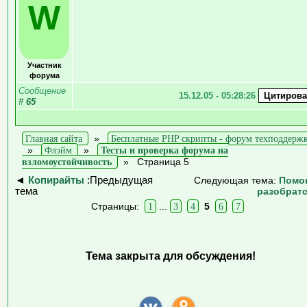
W
Участник
форума
Сообщение
15.12.05 - 05:28:26
#
65
Главная сайта
»
Бесплатные PHP скрипты - форум техподдерж
»
Флэйм
»
Тесты и проверка форума на
взломоустойчивость
»
Страница 5
◄
Копирайты
:Предыдущая
Следующая тема:
Помо
тема
разобрат
Страницы:
1
...
3
4
5
6
7
Тема закрыта для обсуждения!