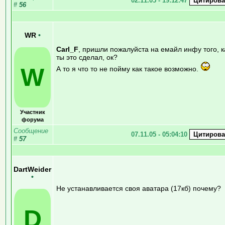
02.11.05 - 19:12:47
#
56
WR
•
Carl_F
, пришли пожалуйста на емайл инфу того, к
ты это сделал, ок?
W
А то я что то не пойму как такое возможно.
Участник
форума
Сообщение
07.11.05 - 05:04:10
#
57
DartWeider
•
Не устанавливается своя аватара (17кб) почему?
D