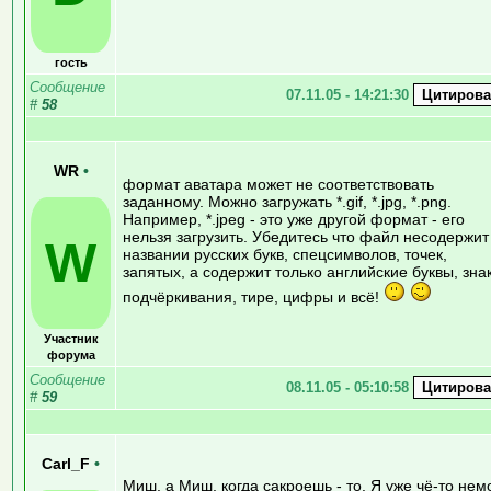
гость
Сообщение
07.11.05 - 14:21:30
#
58
WR
•
формат аватара может не соответствовать
заданному. Можно загружать *.gif, *.jpg, *.png.
Например, *.jpeg - это уже другой формат - его
нельзя загрузить. Убедитесь что файл несодержит
W
названии русских букв, спецсимволов, точек,
запятых, а содержит только английские буквы, зна
подчёркивания, тире, цифры и всё!
Участник
форума
Сообщение
08.11.05 - 05:10:58
#
59
Carl_F
•
Миш, а Миш, когда сакроешь - то. Я уже чё-то немо