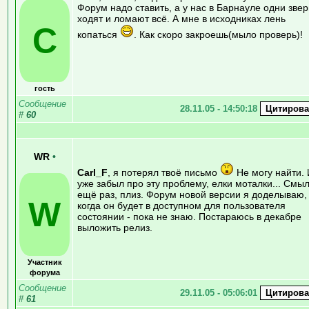
Форум надо ставить, а у нас в Барнауле одни звер
ходят и ломают всё. А мне в исходниках лень
C
копаться
. Как скоро закроешь(мыло проверь)!
гость
Сообщение
28.11.05 - 14:50:18
#
60
WR
•
Carl_F
, я потерял твоё письмо
Не могу найти. 
уже забыл про эту проблему, елки моталки... Смы
ещё раз, плиз. Форум новой версии я доделываю,
W
когда он будет в доступном для пользователя
состоянии - пока не знаю. Постараюсь в декабре
выложить релиз.
Участник
форума
Сообщение
29.11.05 - 05:06:01
#
61