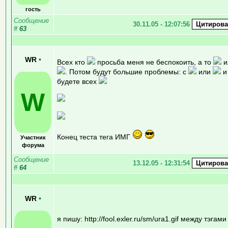
гость
Сообщение
30.11.05 - 12:07:56
#
63
WR
•
Всех кто
просьба меня не беспокоить, а то
и
. Потом будут большие проблемы: с
или
и
будете всех
W
Конец теста тега ИМГ
Участник
форума
Сообщение
13.12.05 - 12:31:54
#
64
WR
•
я пишу: http://fool.exler.ru/sm/ura1.gif между тэгам