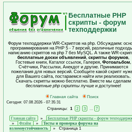
Бесплатные PHP
скрипты - форум
техподдержки
Форум техподдержки WR-Скриптов на php. Обсуждаем: осн
программирования на PHP 5 - 7 версий, различные подходы
написанию скриптов на php 7 без MySQL. А также WR-скрип
бесплатные доски объявлений
,
скрипты форумов
,
Гостевые книги, Каталог ссылок, Галерея,
Фотоальбом
,
Счётчики, Рассылки, Анекдот и другие. Принимаются
пожелания для новых версий. Сообщите какой скрипт нуж
для Вашего сайта, постараемся найти или реализовать.
Скачать скрипты можно бесплатно. Вместе мы сделаем
бесплатные php скрипты
лучше и доступнее!
Главная сайта
Поиск
Сегодня: 07.08.2026 - 07:35:31
Страницы:
1
2
3
...
7
Главная сайта
»
Бесплатные PHP скрипты - форум техподдерж
»
Флэйм
»
Тесты и проверка форума на
взломоустойчивость
»
Страница 1