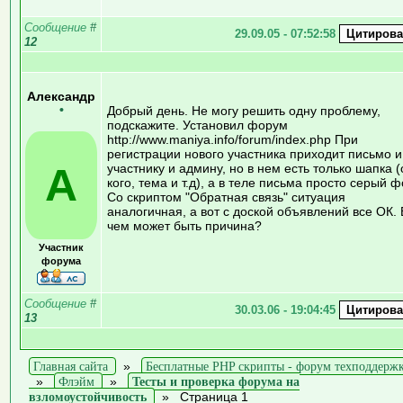
Сообщение
#
29.09.05 - 07:52:58
12
Александр
•
Добрый день. Не могу решить одну проблему,
подскажите. Установил форум
http://www.maniya.info/forum/index.php При
регистрации нового участника приходит письмо и
А
участнику и админу, но в нем есть только шапка (
кого, тема и т.д), а в теле письма просто серый ф
Со скриптом "Обратная связь" ситуация
аналогичная, а вот с доской объявлений все ОК. 
чем может быть причина?
Участник
форума
Сообщение
#
30.03.06 - 19:04:45
13
Главная сайта
»
Бесплатные PHP скрипты - форум техподдерж
»
Флэйм
»
Тесты и проверка форума на
взломоустойчивость
»
Страница 1