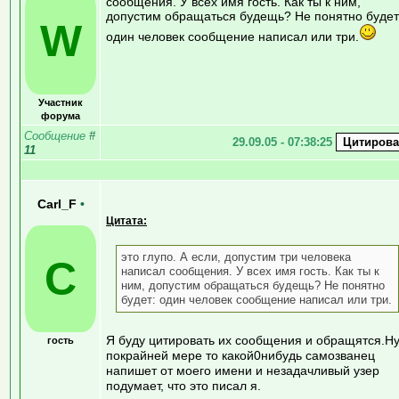
сообщения. У всех имя гость. Как ты к ним,
допустим обращаться будещь? Не понятно будет
W
один человек сообщение написал или три.
Участник
форума
Сообщение
#
29.09.05 - 07:38:25
11
Carl_F
•
Цитата:
это глупо. А если, допустим три человека
C
написал сообщения. У всех имя гость. Как ты к
ним, допустим обращаться будещь? Не понятно
будет: один человек сообщение написал или три.
Я буду цитировать их сообщения и обращятся.Н
гость
покрайней мере то какой0нибудь самозванец
напишет от моего имени и незадачливый узер
подумает, что это писал я.