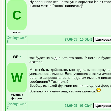
Ну впринципе это не так уж и серьёзно.Но от тво
имени можно "гостю" написать:)!
C
гость
Сообщение
#
27.09.05 - 10:56:46
6
WR
•
так будет же видно, что это гость. У него не будет
аватара.
Может быть, действительно, сделать проверку на
W
уникальность имени. Если участник с таким име
есть, то запрещать гостю под этим именем писат
сообщения? Так чтоли?
Вообщето, такой функции нет ни на одном фору
Всё-таки ни к чему она, как мне кажется.
Участник
форума
Сообщение
#
28.09.05 - 06:03:44
7