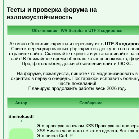
Тесты и проверка форума на
взломоустойчивость
Объявление - WR-Scriptы в UTF-8 кодировке
Активно обновляю скрипты и перевожу их в
UTF-8 кодиров
Список перекодированных php скриптов доступен на главн
странице сайта. Скачивайте скрипты и устанавливайте на с
сайт! В ближайшее время обновлю каталог знакомств, фор
Про, фотоальбом, доски объявлений лайт и ЛЮКС.
На форуме, пожалуйста, пишите что модернизировать в
скриптах в первую очередь. Постараюсь исправить больш
часть пожеланий!
Планирую продолжить работы весь 2026 год.
Автор
Сообщение
Bimhokasd!
•
Это проверка на взлом XSS.Проверка на проверк
XSS.Ничего злостного не хотел сделать.Вот так то
Это писал Carl_F!