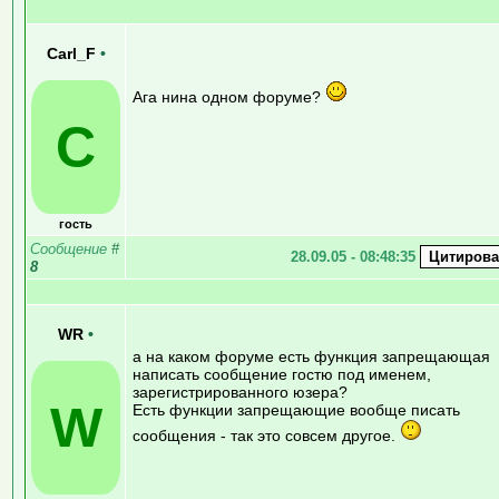
Carl_F
•
Ага нина одном форуме?
C
гость
Сообщение
#
28.09.05 - 08:48:35
8
WR
•
а на каком форуме есть функция запрещающая
написать сообщение гостю под именем,
зарегистрированного юзера?
W
Есть функции запрещающие вообще писать
сообщения - так это совсем другое.