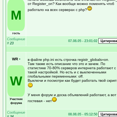
от Register_on? Как вообще можно поменять чтоб
работало на всех серверах с php?
M
гость
Сообщение
07.08.05 - 23:01:02
#
23
WR
•
в файле php.ini есть строчка registr_globals=on.
Там также есть описание что это и зачем. По
статистике 70-80% серверов интернета работают с
такой настройкой. Но есть и с выключенными
W
глобальными переменными: off.
Выключи и посмотри как будет работать твой скрипт
У меня форум и доска объявлений работают, а вот
Участник
гостевая - нет
форума
Сообщение
08.08.05 - 05:12:50
#
24