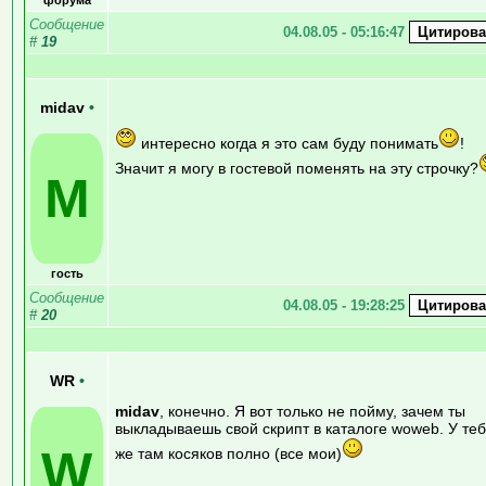
Сообщение
04.08.05 - 05:16:47
#
19
midav
•
интересно когда я это сам буду понимать
!
Значит я могу в гостевой поменять на эту строчку?
M
гость
Сообщение
04.08.05 - 19:28:25
#
20
WR
•
midav
, конечно. Я вот только не пойму, зачем ты
выкладываешь свой скрипт в каталоге woweb. У те
W
же там косяков полно (все мои)