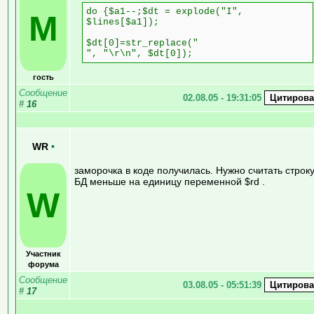
do {$a1--;$dt = explode("I",
M
$lines[$a1]);
$dt[0]=str_replace("
", "\r\n", $dt[0]);
гость
Сообщение
02.08.05 - 19:31:05
#
16
WR
•
заморочка в коде получилась. Нужно считать строку
БД меньше на единицу переменной $rd .
W
Участник
форума
Сообщение
03.08.05 - 05:51:39
#
17