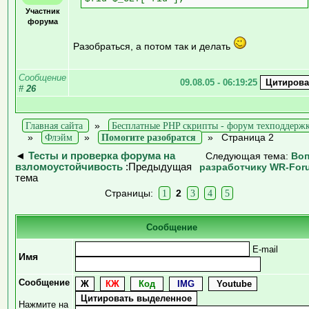
Участник
форума
Разобраться, а потом так и делать
Сообщение
09.08.05 - 06:19:25
#
26
Главная сайта
»
Бесплатные PHP скрипты - форум техподдерж
»
Флэйм
»
Помогите разобратся
»
Страница 2
◄
Тесты и проверка форума на
Следующая тема:
Во
взломоустойчивость
:Предыдущая
разработчику WR-Foru
тема
Страницы:
1
2
3
4
5
Сообщение
E-mail
Имя
Сообщение
Нажмите на