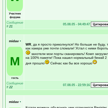
Участник
форума
Сообщение
05.08.05 - 04:49:47
#
21
midav
•
WR
, да я просто приколнулся! Но больше не буду, 
как хакера уже почти сломали! Устал с ними борот
захотели мои порты сканировать! Комп загрузи
M
на 100% памяти! Пока нашел нормальный fiewall 2
дня прошло
Сейчас как бы все хорошо
гость
Сообщение
07.08.05 - 22:59:16
#
22
midav
•
Кстати можешь объяснить чем отличается Register_