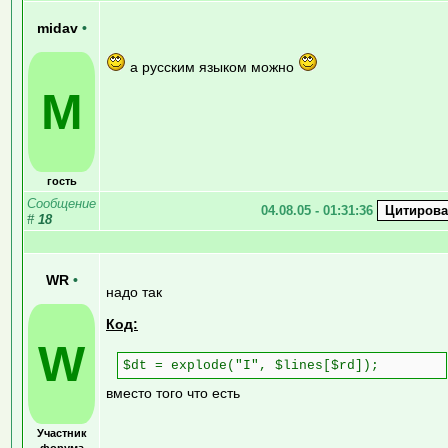
midav
•
а русским языком можно
M
гость
Сообщение
04.08.05 - 01:31:36
#
18
WR
•
надо так
Код:
W
$dt = explode("I", $lines[$rd]);
вместо того что есть
Участник
форума