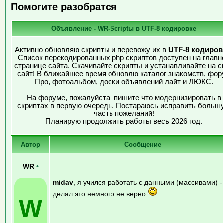
Помогите разобратся
Объявление - WR-Scriptы в UTF-8 кодировке
Активно обновляю скрипты и перевожу их в
UTF-8 кодиров
Список перекодированных php скриптов доступен на главн
странице сайта. Скачивайте скрипты и устанавливайте на с
сайт! В ближайшее время обновлю каталог знакомств, фор
Про, фотоальбом, доски объявлений лайт и ЛЮКС.
На форуме, пожалуйста, пишите что модернизировать в
скриптах в первую очередь. Постараюсь исправить больш
часть пожеланий!
Планирую продолжить работы весь 2026 год.
Автор
Сообщение
WR
•
midav
, я учился работать с данными (массивами) -
делал это немного не верно
W