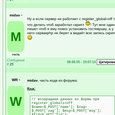
midav
•
Ну а если сервер не работает с register_global=off 
что делать чтоб заработал скрипт
! Тут мне один
пишет чтоб я ему помог установить гостевушку, а у
M
него сервакphp не берет а видаёт всю запись скри
гость
Сообщение
08.08.05 - 19:07:14
#
25
WR
•
midav
, часть кода из форума:
Код:
W
// возвращаем данных из формы при
register_globals=off
$name=$_POST['name']; $zag=
$_POST['zag']; $msg=$_POST['msg'];
$fid=$_GET['fid'];