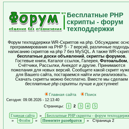
Бесплатные PHP
скрипты - форум
техподдержки
Форум техподдержки WR-Скриптов на php. Обсуждаем: осн
программирования на PHP 5 - 7 версий, различные подходы
написанию скриптов на php 7 без MySQL. А также WR-скрип
бесплатные доски объявлений
,
скрипты форумов
,
Гостевые книги, Каталог ссылок, Галерея,
Фотоальбом
,
Счётчики, Рассылки, Анекдот и другие. Принимаются
пожелания для новых версий. Сообщите какой скрипт нуж
для Вашего сайта, постараемся найти или реализовать.
Скачать скрипты можно бесплатно. Вместе мы сделаем
бесплатные php скрипты
лучше и доступнее!
Главная сайта
Поиск
Сегодня: 09.08.2026 - 12:13:40
Страницы:
1
2
3
4
5
Главная сайта
»
Бесплатные PHP скрипты - форум техподдерж
»
Флэйм
»
Помогите разобратся
»
Страница 2