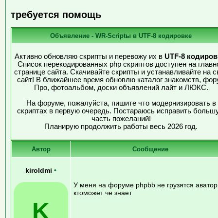
требуется помощь
Объявление - WR-Scriptы в UTF-8 кодировке
Активно обновляю скрипты и перевожу их в
UTF-8 кодиров
Список перекодированных php скриптов доступен на главн
странице сайта. Скачивайте скрипты и устанавливайте на с
сайт! В ближайшее время обновлю каталог знакомств, фор
Про, фотоальбом, доски объявлений лайт и ЛЮКС.
На форуме, пожалуйста, пишите что модернизировать в
скриптах в первую очередь. Постараюсь исправить больш
часть пожеланий!
Планирую продолжить работы весь 2026 год.
Автор
Сообщение
kiroldmi
•
У меня на форуме phpbb не грузятся авато
ктоможет че знает
K