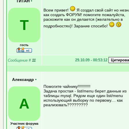
ТИТАН
•
Всем привет!
Я создал свой сайт но нез
как создать ФОРУМ! помогите пожалуйста,
Т
раскожите как он делается (желательно в
подробностях)! Зарание спосибо!
гость
29.10.09 - 00:53:12
Сообщение
#
11
Александр
•
Помогите чайнику!!!!!!!!!!!
Задача простая - list/menu берет данные из
таблицы mysql. Рядом еще один list/menu
А
использующий выборку по первому.... как
реализовать?????????
Участник форума