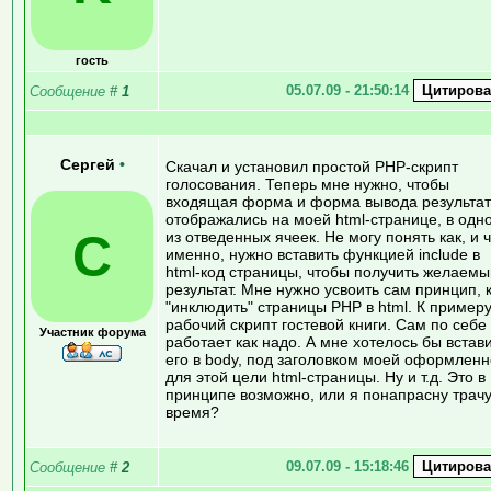
гость
05.07.09 - 21:50:14
Сообщение
#
1
Сергей
•
Скачал и установил простой РНР-скрипт
голосования. Теперь мне нужно, чтобы
входящая форма и форма вывода результат
отображались на моей html-странице, в одн
С
из отведенных ячеек. Не могу понять как, и 
именно, нужно вставить функцией include в
html-код страницы, чтобы получить желаемы
результат. Мне нужно усвоить сам принцип, 
"инклюдить" страницы PHP в html. К примеру
рабочий скрипт гостевой книги. Сам по себе
Участник форума
работает как надо. А мне хотелось бы встав
его в body, под заголовком моей оформлен
для этой цели html-страницы. Ну и т.д. Это в
принципе возможно, или я понапрасну трач
время?
09.07.09 - 15:18:46
Сообщение
#
2