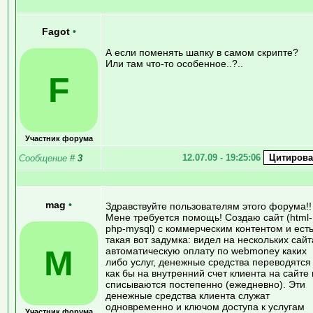
Fagot
•
А если поменять шапку в самом скрипте?
Или там что-то особенное..?..
F
Участник форума
12.07.09 - 19:25:06
Сообщение
#
3
mag
•
Здравствуйте пользователям этого форума!!
Мене требуется помощь! Создаю сайт (html-
php-mysql) с коммерческим контентом и ест
такая вот задумка: видел на нескольких сайт
M
автоматическую оплату по webmoney каких
либо услуг, денежные средства переводятся
как бы на внутренний счет клиента на сайте 
списываются постепенно (ежедневно). Эти
денежные средства клиента служат
одновременно и ключом доступа к услугам
Участник форума