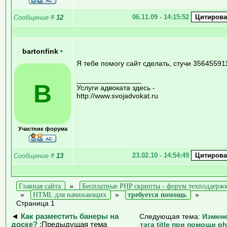
06.11.09 - 14:15:52
Сообщение
#
12
bartonfink
•
Я тебе помогу сайт сделать, стучи 35645591
________________
B
Услуги адвоката здесь -
http://www.svojadvokat.ru
Участник форума
23.02.10 - 14:54:49
Сообщение
#
13
Главная сайта
»
Бесплатные PHP скрипты - форум техподдерж
»
HTML для начинающих
»
требуется помощь
»
Страница 1
◄
Как разместить банеры на
Следующая тема:
Измен
доске?
:Предыдущая тема
тэга title при помощи p