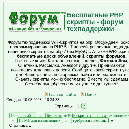
Бесплатные PHP
скрипты - форум
техподдержки
Форум техподдержки WR-Скриптов на php. Обсуждаем: осн
программирования на PHP 5 - 7 версий, различные подходы
написанию скриптов на php 7 без MySQL. А также WR-скрип
бесплатные доски объявлений
,
скрипты форумов
,
Гостевые книги, Каталог ссылок, Галерея,
Фотоальбом
,
Счётчики, Рассылки, Анекдот и другие. Принимаются
пожелания для новых версий. Сообщите какой скрипт нуж
для Вашего сайта, постараемся найти или реализовать.
Скачать скрипты можно бесплатно. Вместе мы сделаем
бесплатные php скрипты
лучше и доступнее!
Главная сайта
Поиск
Сегодня: 10.08.2026 - 10:24:33
Страницы:
1
2
Главная сайта
»
Бесплатные PHP скрипты - форум техподдерж
»
HTML для начинающих
»
требуется помощь
»
Страница 1