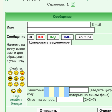
Страницы:
1
2
Сообщение
E-mail
Имя
Сообщение
Нажмите на
точку возле
имени для
обращения
к участнику
Смайлы:
Защитный
(введите циф
код:
которые на
)
синем фоне
Ещё
Ответ на вопрос:
(2+2=?)
смайлы
Эмодзи