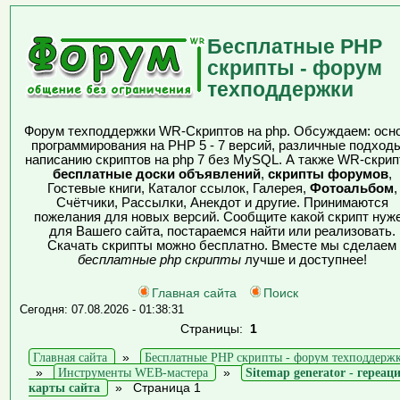
Бесплатные PHP
скрипты - форум
техподдержки
Форум техподдержки WR-Скриптов на php. Обсуждаем: осн
программирования на PHP 5 - 7 версий, различные подходы
написанию скриптов на php 7 без MySQL. А также WR-скрип
бесплатные доски объявлений
,
скрипты форумов
,
Гостевые книги, Каталог ссылок, Галерея,
Фотоальбом
,
Счётчики, Рассылки, Анекдот и другие. Принимаются
пожелания для новых версий. Сообщите какой скрипт нуж
для Вашего сайта, постараемся найти или реализовать.
Скачать скрипты можно бесплатно. Вместе мы сделаем
бесплатные php скрипты
лучше и доступнее!
Главная сайта
Поиск
Сегодня: 07.08.2026 - 01:38:31
Страницы:
1
Главная сайта
»
Бесплатные PHP скрипты - форум техподдерж
»
Инструменты WEB-мастера
»
Sitemap generator - гереац
карты сайта
»
Страница 1