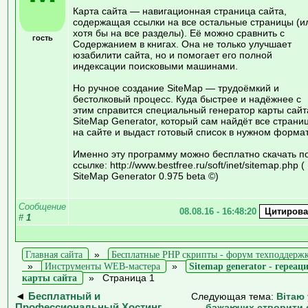
Карта сайта — навигационная страница сайта,
содержащая ссылки на все остальные страницы (и
хотя бы на все разделы). Её можно сравнить с
гость
Содержанием в книгах. Она не только улучшает
юзабилити сайта, но и помогает его полной
индексации поисковыми машинами.
Но ручное создание SiteMap — трудоёмкий и
бестолковый процесс. Куда быстрее и надёжнее с
этим справится специальный генератор карты сайт
SiteMap Generator, который сам найдёт все страни
на сайте и выдаст готовый список в нужном формат
Именно эту программу можно бесплатно скачать п
ссылке: http://www.bestfree.ru/soft/inet/sitemap.php (
SiteMap Generator 0.975 beta ©)
Сообщение
08.08.16 - 16:48:20
#
1
Главная сайта
»
Бесплатные PHP скрипты - форум техподдерж
»
Инструменты WEB-мастера
»
Sitemap generator - гереац
карты сайта
»
Страница 1
◄
Бесплатный и
Следующая тема:
Вітаю 
Профессиональный Хостинг
бажаючих створити 