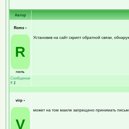
Автор
Roms
•
Установив на сайт скрипт обратной связи, обнару
R
гость
Сообщение
#
1
virp
•
может на том маиле запрещено принимать письм
V