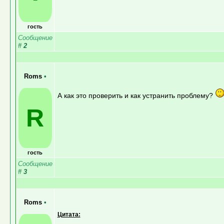
гость
Сообщение
#
2
Roms
•
А как это проверить и как устранить проблему?
R
гость
Сообщение
#
3
Roms
•
Цитата: