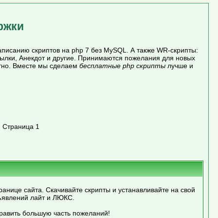
ржки
писанию скриптов на php 7 без MySQL. А также WR-скрипты:
сылки, Анекдот и другие. Принимаются пожелания для новых
атно. Вместе мы сделаем
бесплатные php скрипты
лучше и
»
Страница 1
ранице сайта. Скачивайте скрипты и устанавливайте на свой
ъявлений лайт и ЛЮКС.
править большую часть пожеланий!