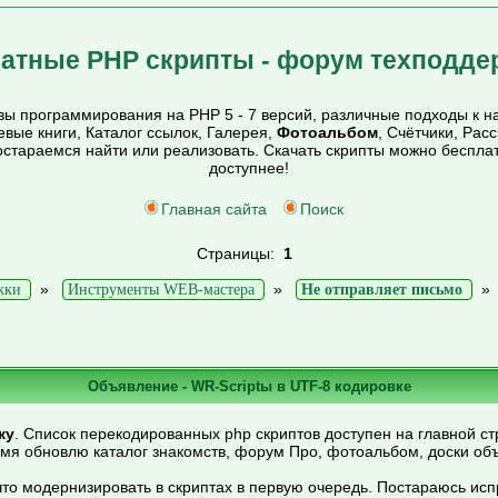
атные PHP скрипты - форум техподде
ы программирования на PHP 5 - 7 версий, различные подходы к на
тевые книги, Каталог ссылок, Галерея,
Фотоальбом
, Счётчики, Рас
постараемся найти или реализовать. Скачать скрипты можно беспл
доступнее!
Главная сайта
Поиск
Страницы:
1
»
»
жки
Инструменты WEB-мастера
Не отправляет письмо
Объявление - WR-Scriptы в UTF-8 кодировке
ку
. Список перекодированных php скриптов доступен на главной ст
емя обновлю каталог знакомств, форум Про, фотоальбом, доски об
то модернизировать в скриптах в первую очередь. Постараюсь ис