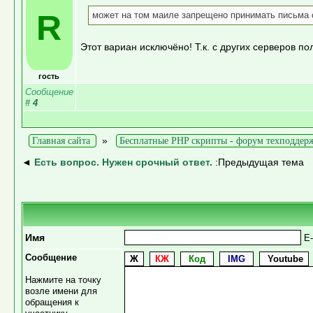
R
может на том маиле запрещено принимать письма 
Этот вариан исключёно! Т.к. с других серверов по
гость
Сообщение
#
4
»
Главная сайта
Бесплатные PHP скрипты - форум техподдер
◄
Есть вопрос. Нужен срочный ответ.
:Предыдущая тема
Имя
E-
Сообщение
Нажмите на точку
возле имени для
обращения к