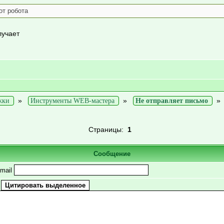
от робота
лучает
»
»
жки
Инструменты WEB-мастера
Не отправляет письмо
Страницы:
1
Сообщение
mail