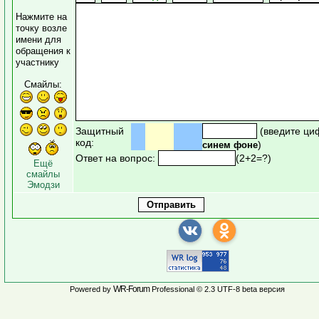
Нажмите на
точку возле
имени для
обращения к
участнику
Смайлы:
Защитный
(введите ци
код:
)
синем фоне
Ответ на вопрос:
(2+2=?)
Ещё
смайлы
Эмодзи
WR-Forum
Powered by
Professional © 2.3 UTF-8 beta версия