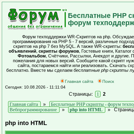
Бесплатные PHP с
форум техподдерж
Форум техподдержки WR-Скриптов на php. Обсуждае
программирования на PHP 5 - 7 версий, различные подхо
скриптов на php 7 без MySQL. А также WR-скрипты:
бесп
объявлений
,
скрипты форумов
, Гостевые книги, Каталог
Фотоальбом
, Счётчики, Рассылки, Анекдот и другие.
пожелания для новых версий. Сообщите какой скрипт ну
сайта, постараемся найти или реализовать. Скачать с
бесплатно. Вместе мы сделаем
бесплатные php скрипты
лу
Главная сайта
Поиск
Сегодня: 10.08.2026 - 11:11:04
Страницы:
1
2
Главная сайта
»
Бесплатные PHP скрипты - форум техп
Вебпрограммирование
»
php into HTML
»
Страниц
php into HTML