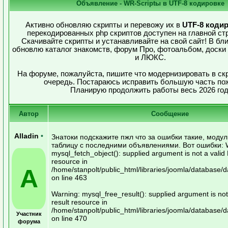
Объявление - WR-Scriptы в UTF-8 кодировке
Активно обновляю скрипты и перевожу их в
UTF-8 коди
перекодированных php скриптов доступен на главной ст
Скачивайте скрипты и устанавливайте на свой сайт! В б
обновлю каталог знакомств, форум Про, фотоальбом, доски
и ЛЮКС.
На форуме, пожалуйста, пишите что модернизировать в ск
очередь. Постараюсь исправить большую часть по
Планирую продолжить работы весь 2026 год
Автор
Сообщение
Alladin
•
Знатоки подскажите пжл что за ошибки такие, модул
таблицу с последними объявлениями. Вот ошибки: 
mysql_fetch_object(): supplied argument is not a valid
resource in
A
/home/stanpolt/public_html/libraries/joomla/database
on line 463
Warning: mysql_free_result(): supplied argument is no
result resource in
/home/stanpolt/public_html/libraries/joomla/database
Участник
on line 470
форума