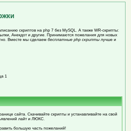
ржки
писанию скриптов на php 7 без MySQL. А также WR-скрипты:
сылки, Анекдот и другие. Принимаются пожелания для новых
атно. Вместе мы сделаем
бесплатные php скрипты
лучше и
ца 1
ранице сайта. Скачивайте скрипты и устанавливайте на свой
ъявлений лайт и ЛЮКС.
править большую часть пожеланий!