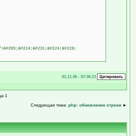
">&#205;&#224;&#231;&#224;&#228;
01.11.06 - 07:36:13
ца 1
Следующая тема:
php: обновление строки
►