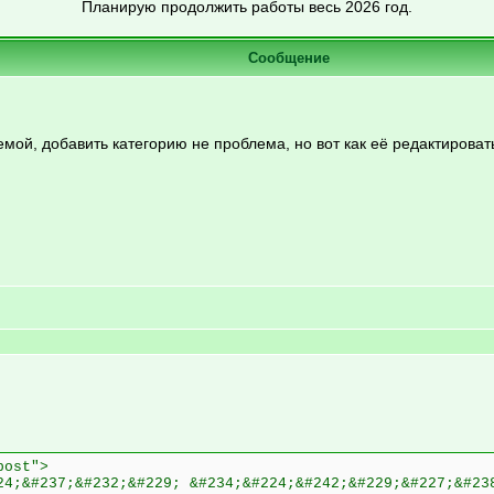
Планирую продолжить работы весь 2026 год.
Сообщение
мой, добавить категорию не проблема, но вот как её редактироват
post">
24;&#237;&#232;&#229; &#234;&#224;&#242;&#229;&#227;&#23