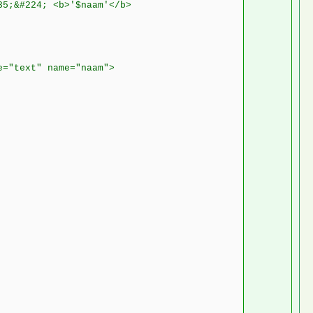
35;&#224; <b>'$naam'</b>
e="text" name="naam">