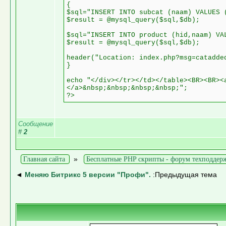
{
$sql="INSERT INTO subcat (naam) VALUES 
$result = @mysql_query($sql,$db);
$sql="INSERT INTO product (hid,naam) VA
$result = @mysql_query($sql,$db);
header("Location: index.php?msg=catadde
}
echo "</div></tr></td></table><BR><BR><
</a>&nbsp;&nbsp;&nbsp;&nbsp;";
?>
Сообщение
#
2
»
Главная сайта
Бесплатные PHP скрипты - форум техподдер
◄
Меняю Битрикс 5 версии "Профи".
:Предыдущая тема