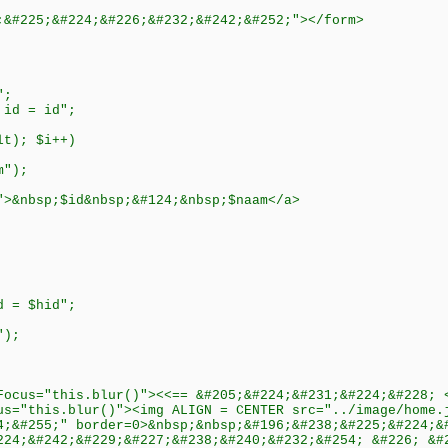
;&#225;&#224;&#226;&#232;&#242;&#252;"></form>
";
 id = id";
lt); $i++)
m");
">&nbsp;$id&nbsp;&#124;&nbsp;$naam</a>
d = $hid";
");
Focus="this.blur()"><<== &#205;&#224;&#231;&#224;&#228; 
us="this.blur()"><img ALIGN = CENTER src="../image/home.
4;&#255;" border=0>&nbsp;&nbsp;&#196;&#238;&#225;&#224;&
224;&#242;&#229;&#227;&#238;&#240;&#232;&#254; &#226; &#