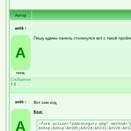
Автор
antik
•
Пишу админ панель столкнулся вот с такой пробле
A
гость
Сообщение
#
1
antik
•
Вот сам код
Код:
A
<form action="addcategory.php" method="
&nbsp;&nbsp;&#205;&#224;&#231;&#226;&#2