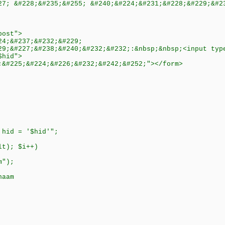
27; &#228;&#235;&#255; &#240;&#224;&#231;&#228;&#229;&#2
post">
24;&#237;&#232;&#229;
29;&#227;&#238;&#240;&#232;&#232;:&nbsp;&nbsp;<input typ
$hid">
;&#225;&#224;&#226;&#232;&#242;&#252;"></form>
 hid = '$hid'";
lt); $i++)
m");
naam