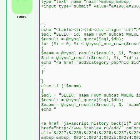
type="text" name="naam">&nbsp;&nbsp;
<input type="submit" value="&#196;&#238
гость
";
echo "<table><tr><td><div align="left">
$sql="SELECT id, naam FROM subcat WHERE
$result = @mysql_query($sql,$db);
for ($i = 0; $i < @mysql_num_rows($resu
{
$naam = @mysql_result($result, $i, "naa
$id = @mysql_result($result, $i, "id");
echo "<a href="addScategory.php?hid=$id
";
}
}
else if (!$naam)
{
$sql = "SELECT naam FROM subcat WHERE i
$result = @mysql_query($sql,$db);
$naam = @mysql_result($result, 0, "naam
echo "
<a href="javascript:history.back(1)" on
href="http://www.5rubley.ru/add/" onFoc
alt="&#227;&#235;&#224;&#226;&#237;&#22
&nbsp;&nbsp; &#241;&#243;&#225;&#234;&#