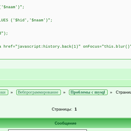
('$naam')";
LUES ('$hid','$naam')";
d");
a href="javascript:history.back(1)" onFocus="this.blur()
»
»
»
Страни
жки
Вебпрограммирование
Проблемы с mysql
Страницы:
1
Сообщение