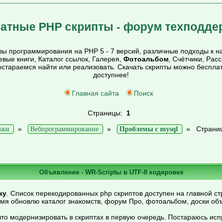
атные PHP скрипты - форум техподде
ы программирования на PHP 5 - 7 версий, различные подходы к на
тевые книги, Каталог ссылок, Галерея,
Фотоальбом
, Счётчики, Рас
постараемся найти или реализовать. Скачать скрипты можно беспл
доступнее!
Главная сайта
Поиск
Страницы:
1
»
»
»
Страни
жки
Вебпрограммирование
Проблемы с mysql
Объявление - WR-Scriptы в UTF-8 кодировке
ку
. Список перекодированных php скриптов доступен на главной ст
емя обновлю каталог знакомств, форум Про, фотоальбом, доски об
то модернизировать в скриптах в первую очередь. Постараюсь ис