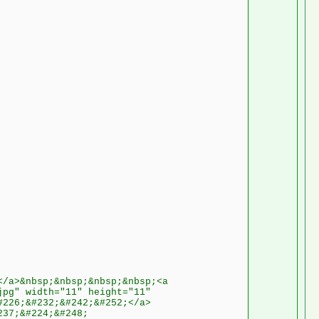
</a>&nbsp;&nbsp;&nbsp;&nbsp;<a
jpg" width="11" height="11"
#226;&#232;&#242;&#252;</a>
237;&#224;&#248;