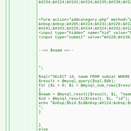
&#234;&#224;&#242;&#224;&#235;&#238;&#2
<form action="addcategory.php" method="
&nbsp;&nbsp;&#205;&#224;&#231;&#226;&#2
&#241;&#243;&#225;&#234;&#224;&#242;&#2
<input type="hidden" name="hid" value="
<input type="submit" value="&#228;&#238
--== $naam ==--
";
$sql="SELECT id, naam FROM subcat WHERE
$result = @mysql_query($sql,$db);
for ($i = 0; $i < @mysql_num_rows($resu
{
$naam = @mysql_result($result, $i, "naa
$id = @mysql_result($result, $i, "id");
echo "&nbsp;$hid.$id&nbsp;&#124;&nbsp;$
";
}
}
else