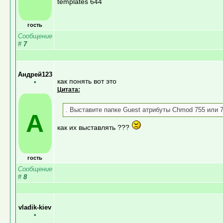
templates 644
гость
Сообщение
#
7
Андрей123
как понять вот это
•
Цитата:
. Выставите папке Guest атрибуты Chmod 755 или 
А
как их выставлять ???
гость
Сообщение
#
8
vladik-kiev
•