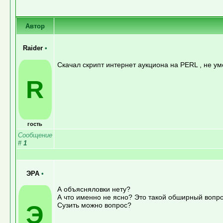
Автор
Raider
•
Скачал скрипт интернет аукциона на PERL , не ум
R
гость
Сообщение
#
1
ЭРА
•
А объясняловки нету?
А что именно не ясно? Это такой обширный вопро
Э
Сузить можно вопрос?