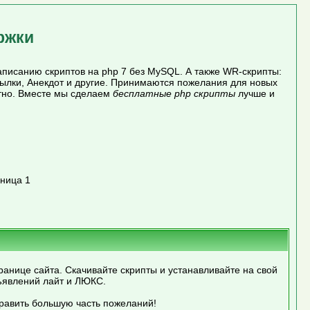
ржки
писанию скриптов на php 7 без MySQL. А также WR-скрипты:
сылки, Анекдот и другие. Принимаются пожелания для новых
атно. Вместе мы сделаем
бесплатные php скрипты
лучше и
ница 1
ранице сайта. Скачивайте скрипты и устанавливайте на свой
ъявлений лайт и ЛЮКС.
править большую часть пожеланий!