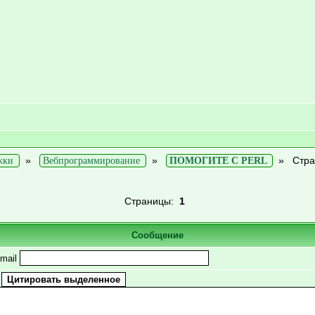
»
»
»
Стра
жки
Вебпрограммирование
ПОМОГИТЕ С PERL
Страницы:
1
Сообщение
mail