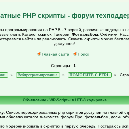
атные PHP скрипты - форум техподде
ы программирования на PHP 5 - 7 версий, различные подходы к на
тевые книги, Каталог ссылок, Галерея,
Фотоальбом
, Счётчики, Рас
постараемся найти или реализовать. Скачать скрипты можно беспл
доступнее!
Главная сайта
Поиск
Страницы:
1
»
»
»
Стра
жки
Вебпрограммирование
ПОМОГИТЕ С PERL
Объявление - WR-Scriptы в UTF-8 кодировке
ку
. Список перекодированных php скриптов доступен на главной ст
емя обновлю каталог знакомств, форум Про, фотоальбом, доски об
то модернизировать в скриптах в первую очередь. Постараюсь ис