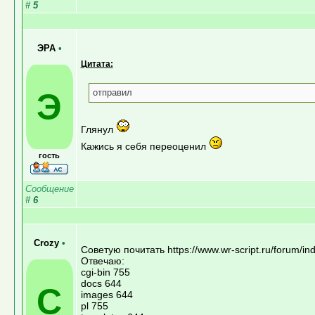
#
5
ЭРА
•
Цитата:
Э
отправил
Глянул
Кажись я себя переоценил
гость
Сообщение
#
6
Crozy
•
Советую почитать https://www.wr-script.ru/forum/
Отвечаю:
cgi-bin 755
docs 644
C
images 644
pl 755