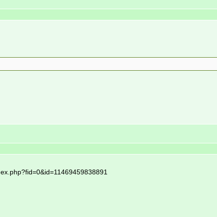
index.php?fid=0&id=11469459838891