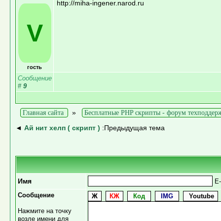
http://miha-ingener.narod.ru
V
гость
Сообщение
#
9
»
Главная сайта
Бесплатные PHP скрипты - форум техподдер
◄
Ай нит хелп ( скрипт )
:Предыдущая тема
Имя
E-
Сообщение
Нажмите на точку
возле имени для