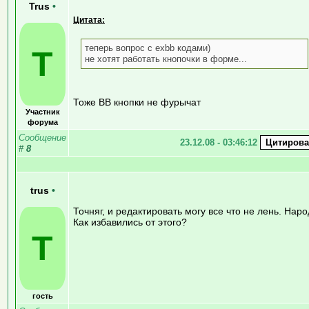
Trus
•
Цитата:
теперь вопрос с exbb кодами)
T
не хотят работать кнопочки в форме...
Тоже BB кнопки не фурычат
Участник
форума
Сообщение
23.12.08 - 03:46:12
#
8
trus
•
Точняг, и редактировать могу все что не лень. Наро
Как избавились от этого?
T
гость