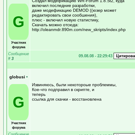
Создал модефикацию WR-Forum 1.8.St2, куда
включил последние разработки,
даже модефикацию DEMOD ((юзер может
редактировать свои сообшения),
G
плюс - включил новую статистику,
Скачать можно отсюда:
http://oleanmdr.890m.com/new_skripts/index.php
Участник
форума
Сообщение
09.08.08 - 22:29:43
#
3
globusi
•
Извиняюсь, были некотороые проблеммы,
Кое-что подправил в скрипте, и
теперь
G
ссылка для скачки - восстановлена
Участник
форума
Сообщение