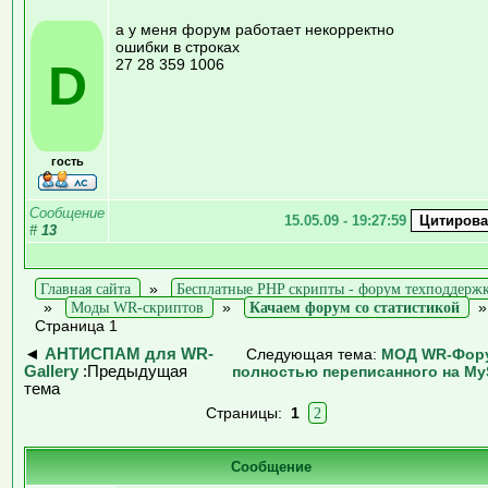
а у меня форум работает некорректно
ошибки в строках
D
27 28 359 1006
гость
Сообщение
15.05.09 - 19:27:59
#
13
Главная сайта
»
Бесплатные PHP скрипты - форум техподдерж
»
Моды WR-скриптов
»
Качаем форум со статистикой
Страница 1
◄
АНТИСПАМ для WR-
Следующая тема:
МОД WR-Фор
Gallery
:Предыдущая
полностью переписанного на M
тема
Страницы:
1
2
Сообщение