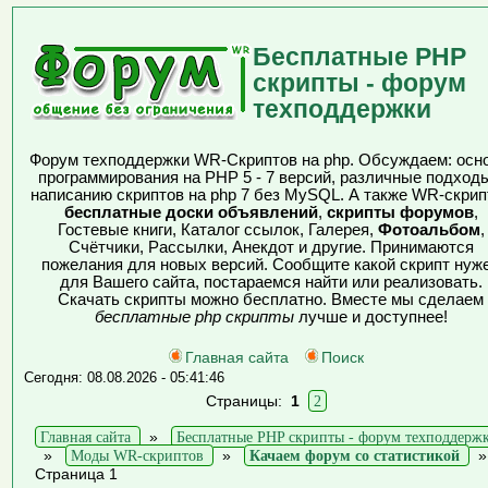
Бесплатные PHP
скрипты - форум
техподдержки
Форум техподдержки WR-Скриптов на php. Обсуждаем: осн
программирования на PHP 5 - 7 версий, различные подходы
написанию скриптов на php 7 без MySQL. А также WR-скрип
бесплатные доски объявлений
,
скрипты форумов
,
Гостевые книги, Каталог ссылок, Галерея,
Фотоальбом
,
Счётчики, Рассылки, Анекдот и другие. Принимаются
пожелания для новых версий. Сообщите какой скрипт нуж
для Вашего сайта, постараемся найти или реализовать.
Скачать скрипты можно бесплатно. Вместе мы сделаем
бесплатные php скрипты
лучше и доступнее!
Главная сайта
Поиск
Сегодня: 08.08.2026 - 05:41:46
Страницы:
1
2
Главная сайта
»
Бесплатные PHP скрипты - форум техподдерж
»
Моды WR-скриптов
»
Качаем форум со статистикой
Страница 1