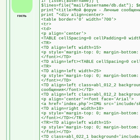
if (isset($username)) {
$lines=file("mail/$username/db.dat"); $
print"<title>Мой форум - Личные сообщен
print "<div align=center>
гость
<table border='0' width='700'>
<tr>
<td>
<p align='center'>
<TABLE cellSpacing=0 cellPadding=0 widt
<TR>
<TD align=left width=15>
<p style='margin-top: 0; margin-bottom:
</font></TD>
<TD align=left><TABLE cellSpacing=0 cel
<TR>
<TD align=left width=25>
<p style='margin-top: 0; margin-bottom:
</font></TD>
<TD align=left class=abl_012_2 backgrou
сообщения</font></TD>
<TD align=left class=abl_012_2 backgrou
<p align='center'><font face='Arial'>
<a href='index.php'><IMG src='include/s
<TD align=right width=10>
<p style='margin-top: 0; margin-bottom:
</font></TD></TR>
<TR><TD align=left width=15>
<p style='margin-top: 0; margin-bottom:
</font></TD>
<TD class=abl_022_1 background='include