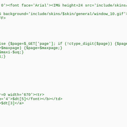
 0'><font face='Arial'><IMG height=24 src='include/skins
5 background='include/skins/$skin/general/window_10.gif'
FF>
lse {$page=$_GET['page']; if (!ctype_digit($page)) {$pag
>$maxpage) {$page=$maxpage;}
$maxi-$uq;}
1;}
r=0 width='670'><tr>
e='4'>$dt[5]</font></b></td>
>$dt[3]</a>