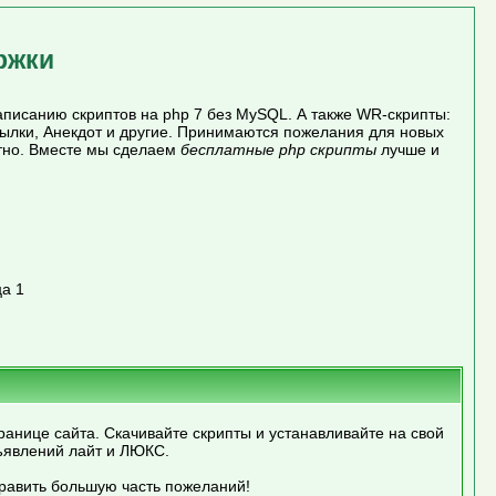
ржки
писанию скриптов на php 7 без MySQL. А также WR-скрипты:
сылки, Анекдот и другие. Принимаются пожелания для новых
атно. Вместе мы сделаем
бесплатные php скрипты
лучше и
а 1
ранице сайта. Скачивайте скрипты и устанавливайте на свой
ъявлений лайт и ЛЮКС.
править большую часть пожеланий!