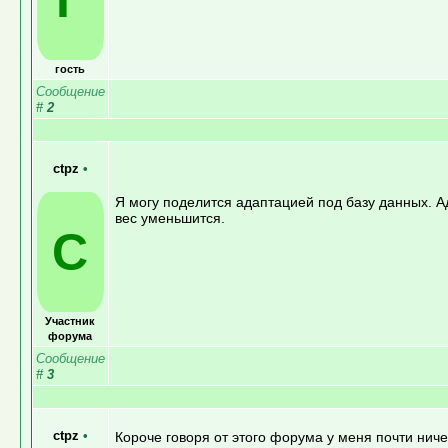
гость
Сообщение
#
2
ctpz
•
Я могу поделится адаптацией под базу данных. 
вес уменьшится.
C
Участник
форума
Сообщение
#
3
ctpz
•
Короче говоря от этого форума у меня почти ни