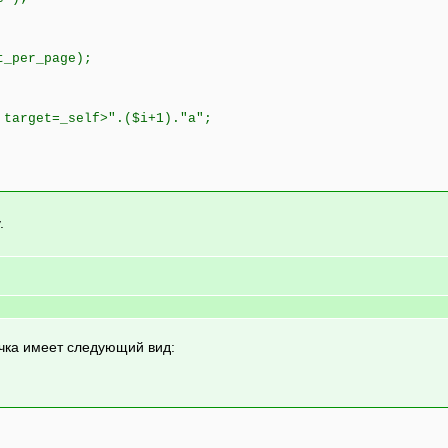
t_per_page);
 target=_self>".($i+1)."a";
.
ичка имеет следующий вид: