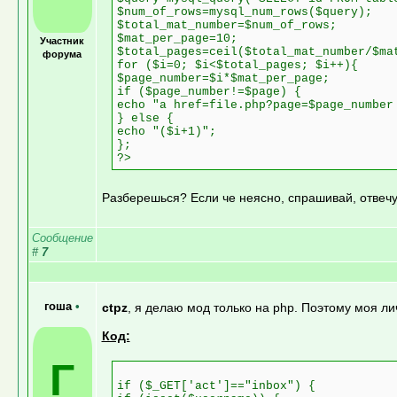
$num_of_rows=mysql_num_rows($query);
$total_mat_number=$num_of_rows;
$mat_per_page=10;
Участник
$total_pages=ceil($total_mat_number/$ma
форума
for ($i=0; $i<$total_pages; $i++){
$page_number=$i*$mat_per_page;
if ($page_number!=$page) {
echo "a href=file.php?page=$page_number
} else {
echo "($i+1)";
};
?>
Разберешься? Если че неясно, спрашивай, отвечу
Сообщение
#
7
гоша
•
ctpz
, я делаю мод только на php. Поэтому моя л
Код:
Г
if ($_GET['act']=="inbox") {