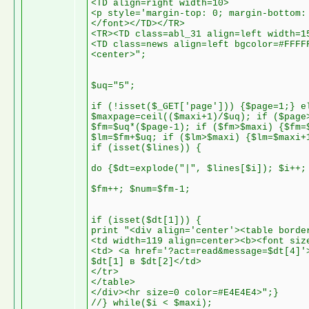
<TD align=right width=10>
<p style='margin-top: 0; margin-bottom:
</font></TD></TR>
<TR><TD class=abl_31 align=left width=1
<TD class=news align=left bgcolor=#FFFF
<center>";
$uq="5";
if (!isset($_GET['page'])) {$page=1;} e
$maxpage=ceil(($maxi+1)/$uq); if ($page
$fm=$uq*($page-1); if ($fm>$maxi) {$fm=
$lm=$fm+$uq; if ($lm>$maxi) {$lm=$maxi+
if (isset($lines)) {
do {$dt=explode("|", $lines[$i]); $i++;
$fm++; $num=$fm-1;
if (isset($dt[1])) {
print "<div align='center'><table borde
<td width=119 align=center><b><font siz
<td> <a href='?act=read&message=$dt[4]'
$dt[1] в $dt[2]</td>
</tr>
</table>
</div><hr size=0 color=#E4E4E4>";}
//} while($i < $maxi);