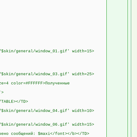
/$skin/general/window_01.gif' width=15>
/$skin/general/window_03.gif' width=25>
ze=4 color=#FFFFFF>Полученные
'>
/TABLE></TD>
/$skin/general/window_04.gif' width=10>
/$skin/general/window_06.gif' width=15>
чено сообщений: $maxi</font></b></TD>