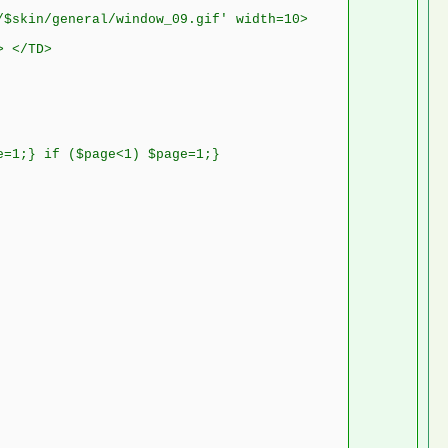
/$skin/general/window_09.gif' width=10>
> </TD>
e=1;} if ($page<1) $page=1;}