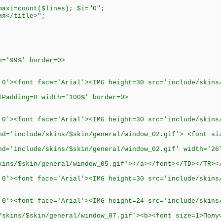
maxi=count($lines); $i="0";
ия</title>";
h='99%' border=0>
 0'><font face='Arial'><IMG height=30 src='include/skins
lPadding=0 width='100%' border=0>
 0'><font face='Arial'><IMG height=30 src='include/skins
nd='include/skins/$skin/general/window_02.gif'> <font si
nd='include/skins/$skin/general/window_02.gif' width='26
kins/$skin/general/window_05.gif'></a></font></TD></TR><
 0'><font face='Arial'><IMG height=30 src='include/skins
 0'><font face='Arial'><IMG height=24 src='include/skins
/skins/$skin/general/window_07.gif'><b><font size=1>Полу