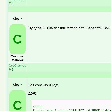
#
5
ctpz
•
Ну давай. Я не против. У тебя есть наработки как
C
Участник
форума
Сообщение
#
6
ctpz
•
Вот собс-но и код:
Код:
C
<?php
$query=mysql_query("SELECT id FROM tabl