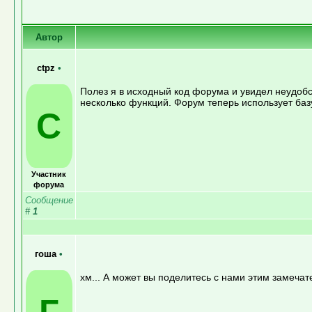
Автор
ctpz
•
Полез я в исходный код форума и увидел неудобс
несколько функций. Форум теперь использует баз
C
Участник
форума
Сообщение
#
1
гоша
•
хм... А может вы поделитесь с нами этим замеч
Г