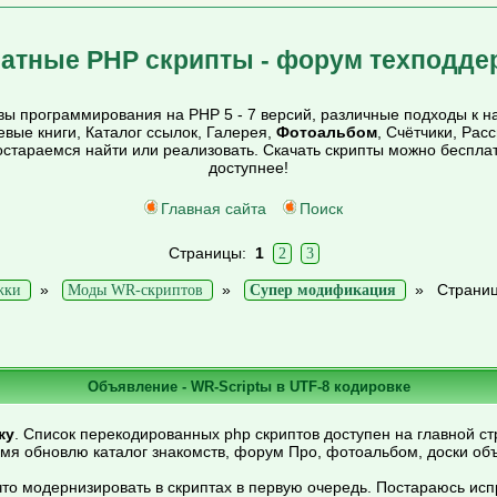
атные PHP скрипты - форум техподде
ы программирования на PHP 5 - 7 версий, различные подходы к на
тевые книги, Каталог ссылок, Галерея,
Фотоальбом
, Счётчики, Рас
постараемся найти или реализовать. Скачать скрипты можно беспл
доступнее!
Главная сайта
Поиск
Страницы:
1
2
3
»
»
»
Страниц
жки
Моды WR-скриптов
Супер модификация
Объявление - WR-Scriptы в UTF-8 кодировке
ку
. Список перекодированных php скриптов доступен на главной ст
емя обновлю каталог знакомств, форум Про, фотоальбом, доски об
то модернизировать в скриптах в первую очередь. Постараюсь ис