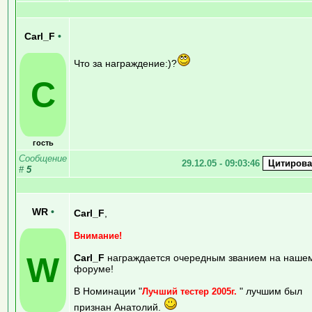
Carl_F
•
Что за награждение:)?
C
гость
Сообщение
29.12.05 - 09:03:46
#
5
WR
•
Carl_F
,
Внимание!
W
Carl_F
награждается очередным званием на наше
форуме!
В Номинации "
" лучшим был
Лучший тестер 2005г.
признан Анатолий.