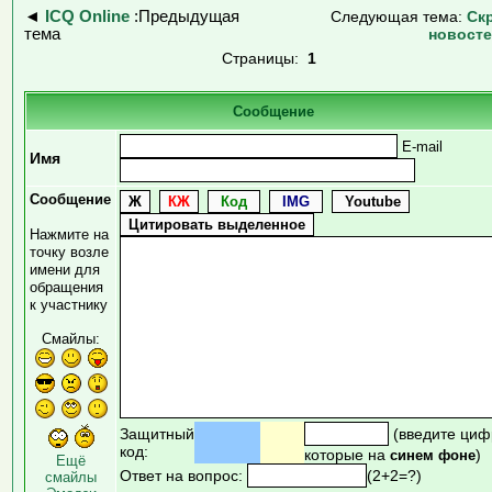
◄
ICQ Online
:Предыдущая
Следующая тема:
Ск
тема
новост
Страницы:
1
Сообщение
E-mail
Имя
Сообщение
Нажмите на
точку возле
имени для
обращения
к участнику
Смайлы:
Защитный
(введите циф
код:
которые на
)
синем фоне
Ещё
Ответ на вопрос:
(2+2=?)
смайлы