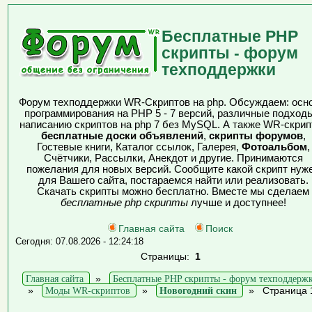
Бесплатные PHP
скрипты - форум
техподдержки
Форум техподдержки WR-Скриптов на php. Обсуждаем: осн
программирования на PHP 5 - 7 версий, различные подходы
написанию скриптов на php 7 без MySQL. А также WR-скрип
бесплатные доски объявлений
,
скрипты форумов
,
Гостевые книги, Каталог ссылок, Галерея,
Фотоальбом
,
Счётчики, Рассылки, Анекдот и другие. Принимаются
пожелания для новых версий. Сообщите какой скрипт нуж
для Вашего сайта, постараемся найти или реализовать.
Скачать скрипты можно бесплатно. Вместе мы сделаем
бесплатные php скрипты
лучше и доступнее!
Главная сайта
Поиск
Сегодня: 07.08.2026 - 12:24:18
Страницы:
1
Главная сайта
»
Бесплатные PHP скрипты - форум техподдерж
»
Моды WR-скриптов
»
Новогодний скин
»
Страница 