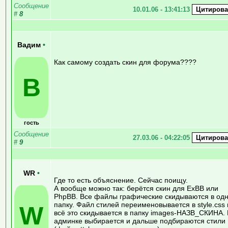
Сообщение
10.01.06 - 13:41:13
#
8
Вадим
•
Как самому создать скин для форума????
В
гость
Сообщение
27.03.06 - 04:22:05
#
9
WR
•
Где то есть объяснение. Сейчас поищу.
А вообще можно так: берётся скин для ExBB или
PhpBB. Все файлы графические скидываются в од
папку. Файл стилей переименовывается в style.css 
W
всё это скидывается в папку images-НАЗВ_СКИНА. 
админке выбирается и дальше подбираются стили