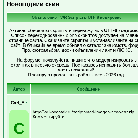
Новогодний скин
Объявление - WR-Scriptы в UTF-8 кодировке
Активно обновляю скрипты и перевожу их в
UTF-8 кодиров
Список перекодированных php скриптов доступен на главн
странице сайта. Скачивайте скрипты и устанавливайте на с
сайт! В ближайшее время обновлю каталог знакомств, фор
Про, фотоальбом, доски объявлений лайт и ЛЮКС.
На форуме, пожалуйста, пишите что модернизировать в
скриптах в первую очередь. Постараюсь исправить больш
часть пожеланий!
Планирую продолжить работы весь 2026 год.
Автор
Сообщение
Carl_F
•
http://wr.kovostok.ru/scriptsmod/images-newyear.zip
Комментируйте!
C