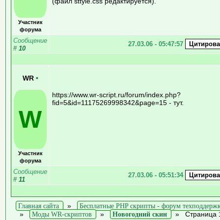
(файл sttyle.css редактируется).
Участник
форума
Сообщение
27.03.06 - 05:47:57
#
10
WR
•
https://www.wr-script.ru/forum/index.php?
fid=5&id=11175269998342&page=15 - тут.
W
Участник
форума
Сообщение
27.03.06 - 05:51:34
#
11
Главная сайта
»
Бесплатные PHP скрипты - форум техподдерж
»
Моды WR-скриптов
»
Новогодний скин
»
Страница 