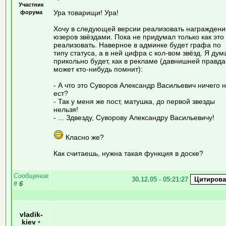
Участник
Ура товарищи! Ура!
форума
Хочу в следующей версии реализовать награждени
юзеров звёздами. Пока не придумал только как это
реализовать. Наверное в админке будет графа по
типу статуса, а в ней цифра с кол-вом звёзд. Я дум
прикольно будет, как в рекламе (давнишней правда
может кто-нибудь помнит):
- А что это Суворов Александр Васильевич ничего 
ест?
- Так у меня же пост, матушка, до первой звезды
нельзя!
- ... Здвезду, Суворову Александру Васильевичу!
Класно же?
Как считаешь, нужна такая функция в доске?
Сообщение
30.12.05 - 05:21:27
#
6
vladik-
kiev
•