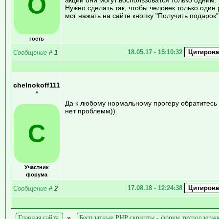
О
Нужно сделать так, чтобы человек только один 
мог нажать на сайте кнопку "Получить подарок"
гость
18.05.17 - 15:10:32
Сообщение
#
1
chelnokoff111
•
Да к любому нормальному прогеру обратитесь
нет проблемм))
C
Участник
форума
17.08.18 - 12:24:38
Сообщение
#
2
Главная сайта
»
Бесплатные PHP скрипты - форум техподдерж