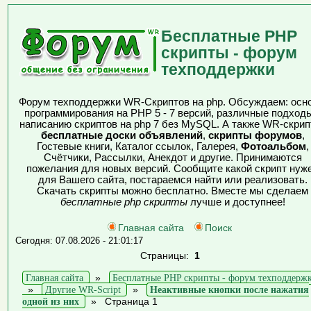
Бесплатные PHP
скрипты - форум
техподдержки
Форум техподдержки WR-Скриптов на php. Обсуждаем: осн
программирования на PHP 5 - 7 версий, различные подходы
написанию скриптов на php 7 без MySQL. А также WR-скрип
бесплатные доски объявлений
,
скрипты форумов
,
Гостевые книги, Каталог ссылок, Галерея,
Фотоальбом
,
Счётчики, Рассылки, Анекдот и другие. Принимаются
пожелания для новых версий. Сообщите какой скрипт нуж
для Вашего сайта, постараемся найти или реализовать.
Скачать скрипты можно бесплатно. Вместе мы сделаем
бесплатные php скрипты
лучше и доступнее!
Главная сайта
Поиск
Сегодня: 07.08.2026 - 21:01:17
Страницы:
1
Главная сайта
»
Бесплатные PHP скрипты - форум техподдерж
»
Другие WR-Script
»
Неактивные кнопки после нажатия
одной из них
»
Страница 1