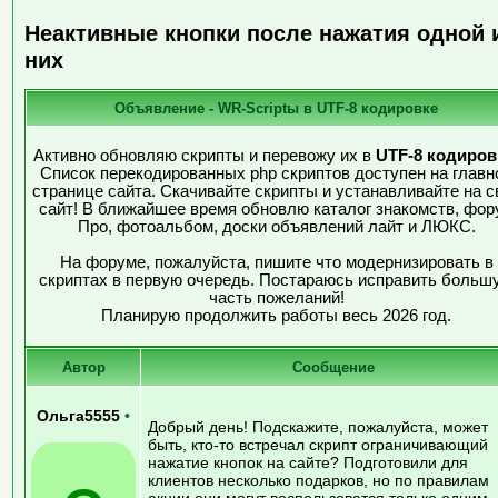
Неактивные кнопки после нажатия одной 
них
Объявление - WR-Scriptы в UTF-8 кодировке
Активно обновляю скрипты и перевожу их в
UTF-8 кодиров
Список перекодированных php скриптов доступен на главн
странице сайта. Скачивайте скрипты и устанавливайте на с
сайт! В ближайшее время обновлю каталог знакомств, фор
Про, фотоальбом, доски объявлений лайт и ЛЮКС.
На форуме, пожалуйста, пишите что модернизировать в
скриптах в первую очередь. Постараюсь исправить больш
часть пожеланий!
Планирую продолжить работы весь 2026 год.
Автор
Сообщение
Ольга5555
•
Добрый день! Подскажите, пожалуйста, может
быть, кто-то встречал скрипт ограничивающий
нажатие кнопок на сайте? Подготовили для
клиентов несколько подарков, но по правилам
акции они могут воспользоватся только одним.