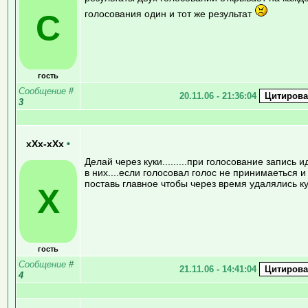
голосования один и тот же результат
C
гость
Сообщение
#
20.11.06 - 21:36:04
3
xXx-xXx
•
Делай через куки.........при голосование запись и
в них....если голосовал голос не принимаеться и
поставь главное чтобы через время удалялись к
X
гость
Сообщение
#
21.11.06 - 14:41:04
4