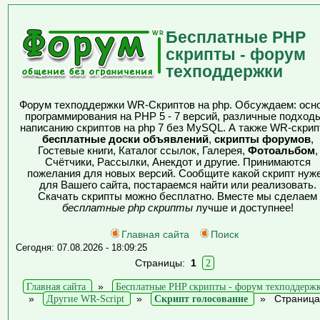
Бесплатные PHP
скрипты - форум
техподдержки
Форум техподдержки WR-Скриптов на php. Обсуждаем: осн
программирования на PHP 5 - 7 версий, различные подходы
написанию скриптов на php 7 без MySQL. А также WR-скрип
бесплатные доски объявлений
,
скрипты форумов
,
Гостевые книги, Каталог ссылок, Галерея,
Фотоальбом
,
Счётчики, Рассылки, Анекдот и другие. Принимаются
пожелания для новых версий. Сообщите какой скрипт нуж
для Вашего сайта, постараемся найти или реализовать.
Скачать скрипты можно бесплатно. Вместе мы сделаем
бесплатные php скрипты
лучше и доступнее!
Главная сайта
Поиск
Сегодня: 07.08.2026 - 18:09:25
Страницы:
1
2
Главная сайта
»
Бесплатные PHP скрипты - форум техподдерж
»
Другие WR-Script
»
Скрипт голосование
»
Страница