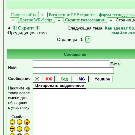
Главная сайта
»
Бесплатные PHP скрипты - форум техподдерж
»
Другие WR-Script
»
Скрипт голосование
»
Страница
◄
!!! Скрипт !!!
Следующая тема:
Как зделат б
:Предыдущая тема
смайлико
Страницы:
1
2
Сообщение
E-mail
Имя
Сообщение
Нажмите на
точку возле
имени для
обращения
к участнику
Смайлы: