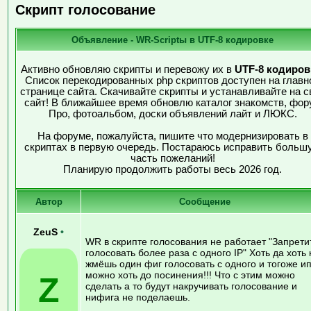
Скрипт голосование
Объявление - WR-Scriptы в UTF-8 кодировке
Активно обновляю скрипты и перевожу их в
UTF-8 кодиров
Список перекодированных php скриптов доступен на главн
странице сайта. Скачивайте скрипты и устанавливайте на с
сайт! В ближайшее время обновлю каталог знакомств, фор
Про, фотоальбом, доски объявлений лайт и ЛЮКС.
На форуме, пожалуйста, пишите что модернизировать в
скриптах в первую очередь. Постараюсь исправить больш
часть пожеланий!
Планирую продолжить работы весь 2026 год.
Автор
Сообщение
ZeuS
•
WR в скрипте голосования не работает "Запрети
голосовать более раза с одного IP" Хоть да хоть 
жмёшь один фиг голосовать с одного и тогоже и
можно хоть до посинения!!! Что с этим можно
Z
сделать а то будут накручивать голосование и
нифига не поделаешь.