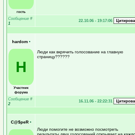
гость
Сообщение
#
22.10.06 - 19:17:06
1
hardom
•
Люди как вкрячить голосование на главную
страницу??????
H
Участник
форума
Сообщение
#
16.11.06 - 22:22:31
2
C@$peR
•
Люди помогите не возможно посмотреть
результаты двух голосований открывает на кажд