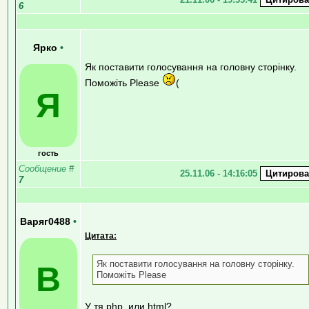
6
Ярко
•
Як поставити голосування на головну сторінку.
Поможіть Please
(
Я
гость
Сообщение
#
25.11.06 - 14:16:05
7
Варяг0488
•
Цитата:
Як поставити голосування на головну сторінку.
В
Поможіть Please
У тя php, или html?