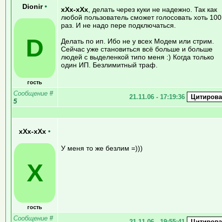
Dionir
•
xXx-xXx
, делать через куки не надежно. Так как
любой пользователь сможет голосовать хоть 100
раз. И не надо пере подключаться.
D
Делать по ип. Ибо не у всех Модем или стрим.
Сейчас уже становиться всё больше и больше
людей с выделенкой типо меня :) Когда только
один ИП. Безлимитный траф.
гость
Сообщение
#
21.11.06 - 17:19:36
5
xXx-xXx
•
У меня то же безлим =)))
X
гость
Сообщение
#
21.11.06 - 19:55:41