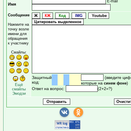
E-mail
Имя
Сообщение
Нажмите на
точку возле
имени для
обращения
к участнику
Смайлы:
Защитный
(введите циф
код:
которые на
)
синем фоне
Ещё
Ответ на вопрос:
(2+2=?)
смайлы
Эмодзи