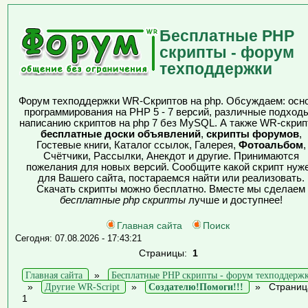
Бесплатные PHP
скрипты - форум
техподдержки
Форум техподдержки WR-Скриптов на php. Обсуждаем: осн
программирования на PHP 5 - 7 версий, различные подходы
написанию скриптов на php 7 без MySQL. А также WR-скрип
бесплатные доски объявлений
,
скрипты форумов
,
Гостевые книги, Каталог ссылок, Галерея,
Фотоальбом
,
Счётчики, Рассылки, Анекдот и другие. Принимаются
пожелания для новых версий. Сообщите какой скрипт нуж
для Вашего сайта, постараемся найти или реализовать.
Скачать скрипты можно бесплатно. Вместе мы сделаем
бесплатные php скрипты
лучше и доступнее!
Главная сайта
Поиск
Сегодня: 07.08.2026 - 17:43:21
Страницы:
1
Главная сайта
»
Бесплатные PHP скрипты - форум техподдерж
»
Другие WR-Script
»
Создателю!Помоги!!!
»
Страниц
1