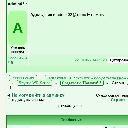
admin02
•
Адель
, пиши admin02@inbox.lv помогу
A
Участник
форума
Сообщение
22.10.06 - 14:09:20
#
5
Главная сайта
»
Бесплатные PHP скрипты - форум техподдерж
»
Другие WR-Script
»
Создателю!Помоги!!!
»
Страниц
1
◄
Не могу войти в админку
Следующая тем
:Предыдущая тема
Скрипт !
Страницы:
1
Сообщение