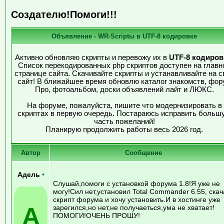
Создателю!Помоги!!!
Объявление - WR-Scriptы в UTF-8 кодировке
Активно обновляю скрипты и перевожу их в
UTF-8 кодиров
Список перекодированных php скриптов доступен на главн
странице сайта. Скачивайте скрипты и устанавливайте на с
сайт! В ближайшее время обновлю каталог знакомств, фор
Про, фотоальбом, доски объявлений лайт и ЛЮКС.
На форуме, пожалуйста, пишите что модернизировать в
скриптах в первую очередь. Постараюсь исправить больш
часть пожеланий!
Планирую продолжить работы весь 2026 год.
Автор
Сообщение
Адель
•
Слушай,помоги с установкой форума 1.8!Я уже не
могу!Сил нет,установил Total Commander 6.55, ска
скрипт форума и хочу установить.И в хостинге уже
А
зарегился,но нет,не получаеться,ума не хватает!
ПОМОГИ!ОЧЕНЬ ПРОШУ!