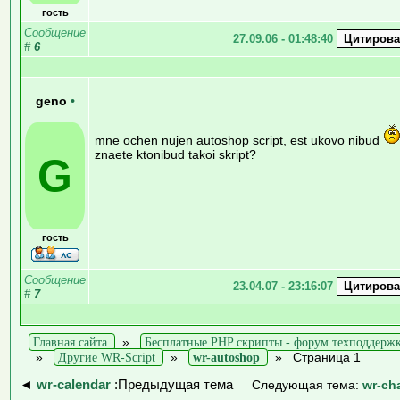
гость
Сообщение
27.09.06 - 01:48:40
#
6
geno
•
mne ochen nujen autoshop script, est ukovo nibud
znaete ktonibud takoi skript?
G
гость
Сообщение
23.04.07 - 23:16:07
#
7
Главная сайта
»
Бесплатные PHP скрипты - форум техподдерж
»
Другие WR-Script
»
wr-autoshop
»
Страница 1
◄
wr-calendar
:Предыдущая тема
Следующая тема:
wr-ch