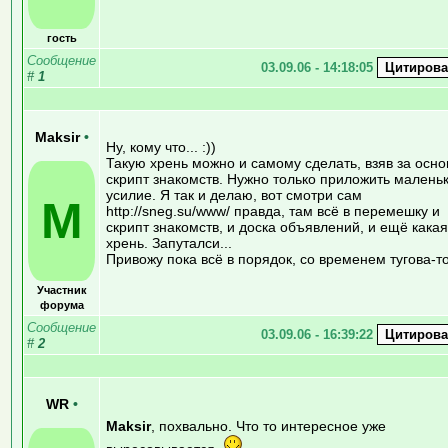
гость
Сообщение
03.09.06 - 14:18:05
#
1
Maksir
•
Ну, кому что... :))
Такую хрень можно и самому сделать, взяв за осно
скрипт знакомств. Нужно только приложить малень
усилие. Я так и делаю, вот смотри сам
M
http://sneg.su/www/ правда, там всё в перемешку и
скрипт знакомств, и доска объявлений, и ещё какая
хрень. Запуталси...
Привожу пока всё в порядок, со временем тугова-то
Участник
форума
Сообщение
03.09.06 - 16:39:22
#
2
WR
•
Maksir
, похвально. Что то интересное уже