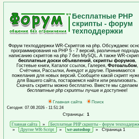
Бесплатные PHP
скрипты - форум
техподдержки
Форум техподдержки WR-Скриптов на php. Обсуждаем: осн
программирования на PHP 5 - 7 версий, различные подходы
написанию скриптов на php 7 без MySQL. А также WR-скрип
бесплатные доски объявлений
,
скрипты форумов
,
Гостевые книги, Каталог ссылок, Галерея,
Фотоальбом
,
Счётчики, Рассылки, Анекдот и другие. Принимаются
пожелания для новых версий. Сообщите какой скрипт нуж
для Вашего сайта, постараемся найти или реализовать.
Скачать скрипты можно бесплатно. Вместе мы сделаем
бесплатные php скрипты
лучше и доступнее!
Главная сайта
Поиск
Сегодня: 07.08.2026 - 11:51:24
Страницы:
1
Главная сайта
»
Бесплатные PHP скрипты - форум техподдерж
»
Другие WR-Script
»
wr-autoshop
»
Страница 1