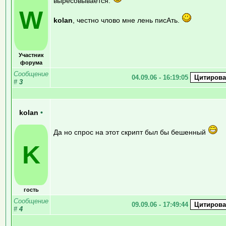
выресовывается.
W
kolan
, честно члово мне лень писАть.
Участник
форума
Сообщение
04.09.06 - 16:19:05
#
3
kolan
•
Да но спрос на этот скрипт был бы бешенный
K
гость
Сообщение
09.09.06 - 17:49:44
#
4