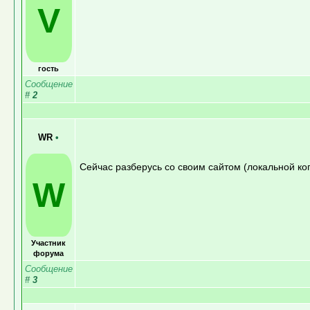
V
гость
Сообщение
#
2
WR
•
Сейчас разберусь со своим сайтом (локальной коп
W
Участник
форума
Сообщение
#
3