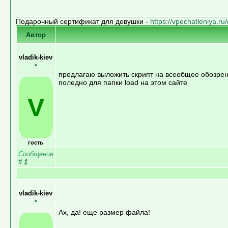
Подарочный сертификат для девушки -
https://vpechatleniya.ru/
Автор
vladik-kiev
•
предлагаю выложить скрипт на всеобщее обозрени
поледно для папки load на этом сайте
V
гость
Сообщение
#
1
vladik-kiev
•
Ах, да! еще размер файла!