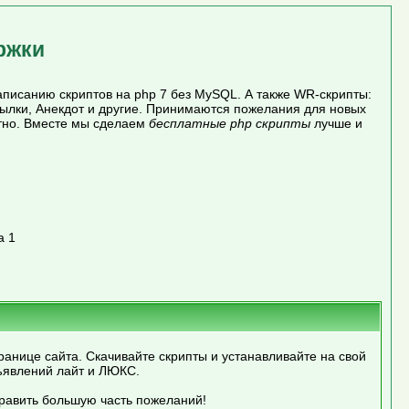
ржки
писанию скриптов на php 7 без MySQL. А также WR-скрипты:
сылки, Анекдот и другие. Принимаются пожелания для новых
атно. Вместе мы сделаем
бесплатные php скрипты
лучше и
а 1
ранице сайта. Скачивайте скрипты и устанавливайте на свой
ъявлений лайт и ЛЮКС.
править большую часть пожеланий!