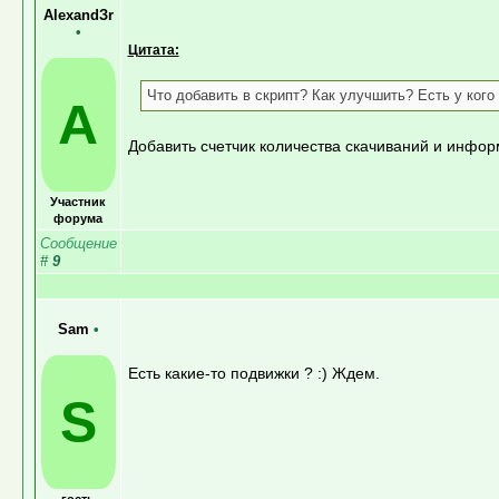
AlexandЗr
•
Цитата:
Что добавить в скрипт? Как улучшить? Есть у кого
A
Добавить счетчик количества скачиваний и инфо
Участник
форума
Сообщение
#
9
Sam
•
Есть какие-то подвижки ? :) Ждем.
S
гость