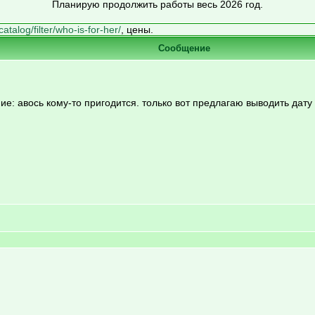
Планирую продолжить работы весь 2026 год.
catalog/filter/who-is-for-her/
, цены.
Сообщение
е: авось кому-то пригодится. только вот предлагаю выводить дату