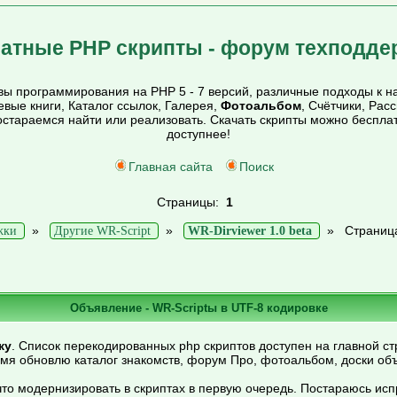
атные PHP скрипты - форум техподде
ы программирования на PHP 5 - 7 версий, различные подходы к на
тевые книги, Каталог ссылок, Галерея,
Фотоальбом
, Счётчики, Рас
постараемся найти или реализовать. Скачать скрипты можно беспл
доступнее!
Главная сайта
Поиск
Страницы:
1
»
»
»
Страниц
жки
Другие WR-Script
WR-Dirviewer 1.0 beta
Объявление - WR-Scriptы в UTF-8 кодировке
ку
. Список перекодированных php скриптов доступен на главной ст
емя обновлю каталог знакомств, форум Про, фотоальбом, доски об
то модернизировать в скриптах в первую очередь. Постараюсь ис