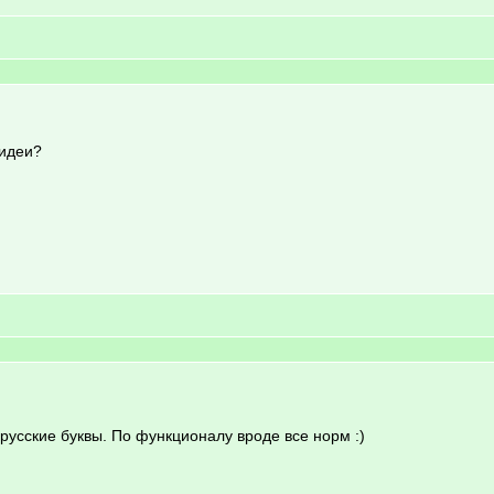
 идеи?
 русские буквы. По функционалу вроде все норм :)