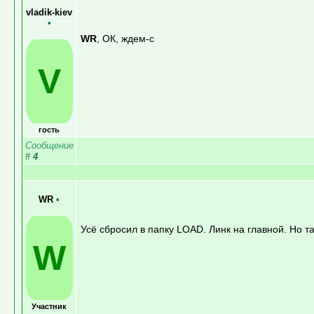
vladik-kiev
•
WR
, ОК, ждем-с
V
гость
Сообщение
#
4
WR
•
Усё сбросил в папку LOAD. Линк на главной. Но
W
Участник