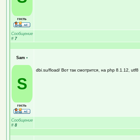
гость
Сообщение
#
7
Sam
•
dbi.su/fload/ Вот так смотрится, на php 8.1.12, utf8
S
гость
Сообщение
#
8