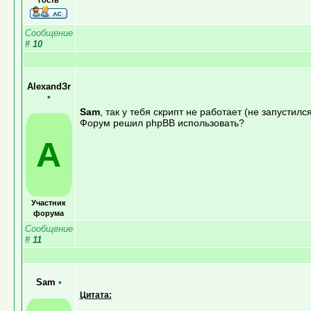
Сообщение
#
10
AlexandЗr
•
Sam
, так у тебя скрипт не работает (не запустил
Форум решил phpBB использовать?
A
Участник
форума
Сообщение
#
11
Sam
•
Цитата: