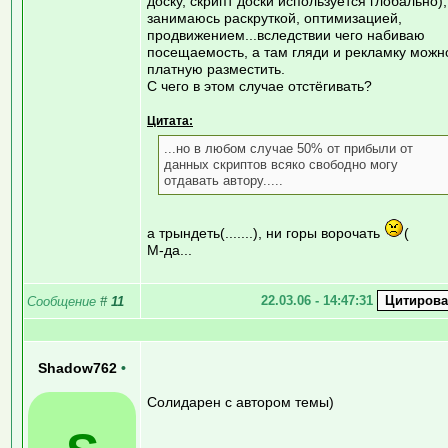
доску, скрипт доски используется глобально),
занимаюсь раскруткой, оптимизацией,
продвижением...вследствии чего набиваю
посещаемость, а там гляди и рекламку можн
платную разместить.
С чего в этом случае отстёгивать?
Цитата:
...но в любом случае 50% от прибыли от
данных скриптов всяко свободно могу
отдавать автору.....
а трындеть(.......), ни горы ворочать
(
М-да...
22.03.06 - 14:47:31
Сообщение
#
11
Shadow762
•
Солидарен с автором темы)