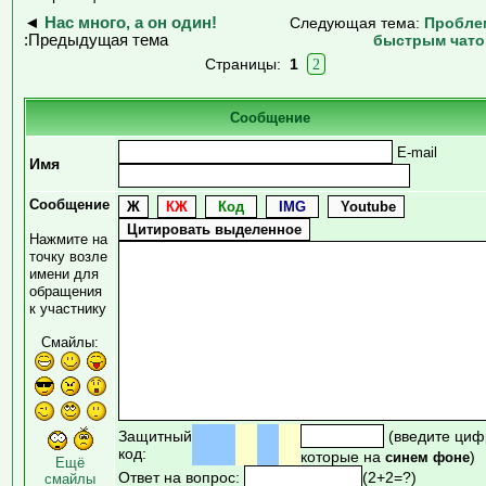
◄
Нас много, а он один!
Следующая тема:
Пробле
:Предыдущая тема
быстрым чат
Страницы:
1
2
Сообщение
E-mail
Имя
Сообщение
Нажмите на
точку возле
имени для
обращения
к участнику
Смайлы:
Защитный
(введите циф
код:
которые на
)
синем фоне
Ещё
Ответ на вопрос:
(2+2=?)
смайлы