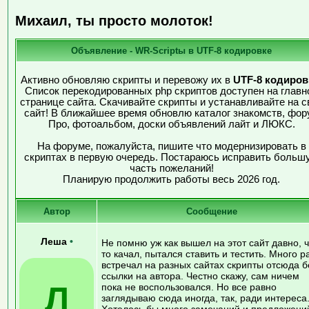
Михаил, ты просто молоток!
Объявление - WR-Scriptы в UTF-8 кодировке
Активно обновляю скрипты и перевожу их в
UTF-8 кодиров
Список перекодированных php скриптов доступен на главн
странице сайта. Скачивайте скрипты и устанавливайте на с
сайт! В ближайшее время обновлю каталог знакомств, фор
Про, фотоальбом, доски объявлений лайт и ЛЮКС.
На форуме, пожалуйста, пишите что модернизировать в
скриптах в первую очередь. Постараюсь исправить больш
часть пожеланий!
Планирую продолжить работы весь 2026 год.
Автор
Сообщение
Леша
•
Не помню уж как вышел на этот сайт давно, ч
то качал, пытался ставить и тестить. Много р
встречал на разных сайтах скрипты отсюда б
ссылки на автора. Честно скажу, сам ничем
Л
пока не воспользовался. Но все равно
заглядываю сюда иногда, так, ради интереса
Хотелось бы много замечаний и предложени