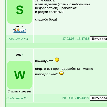
запускалось,
а эти изделия (хоть и с небольшой
S
недоработкой) - работают!
и редми толковый.
спасибо брат!
гость
17.03.06 - 13:17:18
Сообщение
#
4
WR
•
пожалуйста
step
, а вот про недоработки - можно
W
поподробнее?
Участник форума
20.03.06 - 05:44:09
Сообщение
#
5