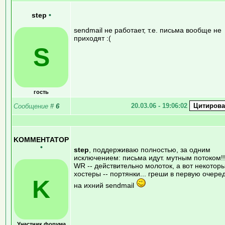
step
•
sendmail не работает, т.е. письма вообще не
приходят :(
S
гость
20.03.06 - 19:06:02
Сообщение
#
6
KOMMEHTATOP
•
step
, поддерживаю полностью, за одним
исключением: письма идут. мутным потоком!!
WR -- действительно молоток, а вот некотор
хостеры -- портянки... греши в первую очере
K
на ихний sendmail
Участник форума