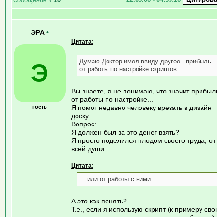
Сообщение
#
10
ЭРА
•
Цитата:
Думаю Доктор имел ввиду другое - прибыль
Э
от работы по настройке скриптов ...
Вы знаете, я не понимаю, что значит прибыл
от работы по настройке...
гость
Я помог недавно человеку врезать в дизайн
доску.
Вопрос:
Я должен был за это денег взять?
Я просто поделился плодом своего труда, от
всей души...
Цитата:
... или от работы с ними.
А это как понять?
Т.е., если я использую скрипт (к примеру св