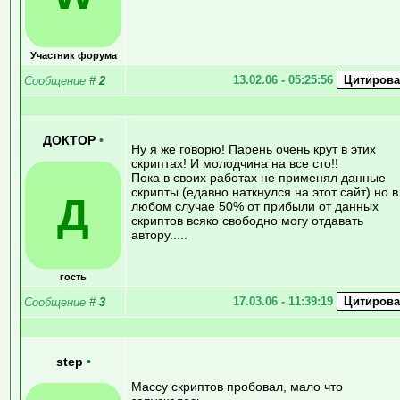
Участник форума
13.02.06 - 05:25:56
Сообщение
#
2
ДОКТОР
•
Ну я же говорю! Парень очень крут в этих
скриптах! И молодчина на все сто!!
Пока в своих работах не применял данные
скрипты (едавно наткнулся на этот сайт) но в
Д
любом случае 50% от прибыли от данных
скриптов всяко свободно могу отдавать
автору.....
гость
17.03.06 - 11:39:19
Сообщение
#
3
step
•
Массу скриптов пробовал, мало что