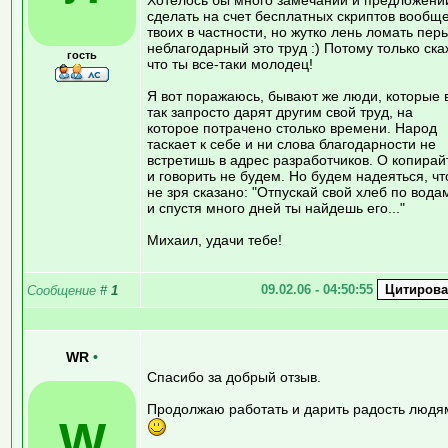
сделать на счет бесплатных скриптов вообще
твоих в частности, но жутко лень ломать перь
неблагодарный это труд :) Потому только ска
гость
что ты все-таки молодец!
Я вот поражаюсь, бывают же люди, которые 
так запросто дарят другим свой труд, на
которое потрачено столько времени. Народ
таскает к себе и ни слова благодарности не
встретишь в адрес разработчиков. О копирай
и говорить не будем. Но будем надеяться, чт
не зря сказано: "Отпускай свой хлеб по вода
и спустя много дней ты найдешь его..."
Михаил, удачи тебе!
09.02.06 - 04:50:55
Сообщение
#
1
WR
•
Спасибо за добрый отзыв.
Продолжаю работать и дарить радость людя
W