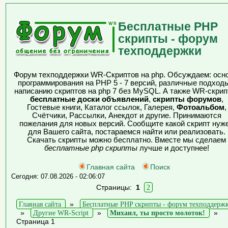
Бесплатные PHP
скрипты - форум
техподдержки
Форум техподдержки WR-Скриптов на php. Обсуждаем: осн
программирования на PHP 5 - 7 версий, различные подходы
написанию скриптов на php 7 без MySQL. А также WR-скрип
бесплатные доски объявлений
,
скрипты форумов
,
Гостевые книги, Каталог ссылок, Галерея,
Фотоальбом
,
Счётчики, Рассылки, Анекдот и другие. Принимаются
пожелания для новых версий. Сообщите какой скрипт нуж
для Вашего сайта, постараемся найти или реализовать.
Скачать скрипты можно бесплатно. Вместе мы сделаем
бесплатные php скрипты
лучше и доступнее!
Главная сайта
Поиск
Сегодня: 07.08.2026 - 02:06:07
Страницы:
1
2
Главная сайта
»
Бесплатные PHP скрипты - форум техподдерж
»
Другие WR-Script
»
Михаил, ты просто молоток!
»
Страница 1