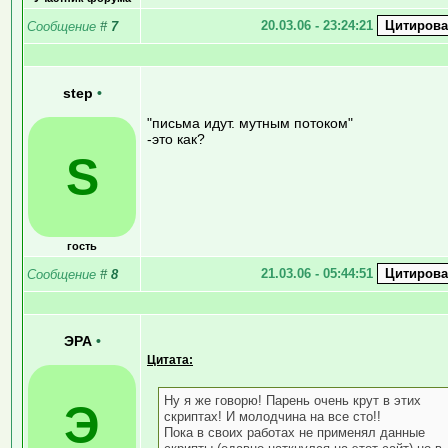
20.03.06 - 23:24:21
Сообщение
#
7
step
•
"письма идут. мутным потоком"
-это как?
S
гость
21.03.06 - 05:44:51
Сообщение
#
8
ЭРА
•
Цитата:
Ну я же говорю! Парень очень крут в этих
Э
скриптах! И молодчина на все сто!!
Пока в своих работах не применял данные