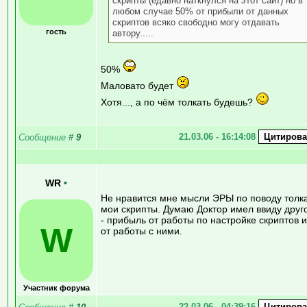
скрипты (едавно наткнулся на этот сайт) но в
любом случае 50% от прибыли от данных
скриптов всяко свободно могу отдавать
гость
автору.....
50%
Маловато будет
Хотя..., а по чём толкать будешь?
21.03.06 - 16:14:08
Сообщение
#
9
WR
•
Не нравится мне мысли ЭРЫ по поводу толк
мои скрипты. Думаю Доктор имел ввиду друг
- прибыль от работы по настройке скриптов 
W
от работы с ними.
Участник форума
22.03.06 - 04:39:16