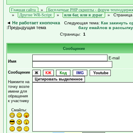
Главная сайта
»
Бесплатные PHP скрипты - форум техподдерж
»
Другие WR-Script
»
или баг, или я дураг
»
Страница
◄
Не работает кнопочка
Следующая тема:
Как закинуть с
:Предыдущая тема
базу емайлов в рассылк
Страницы:
1
Сообщение
E-mail
Имя
Сообщение
Нажмите на
точку возле
имени для
обращения
к участнику
Смайлы: