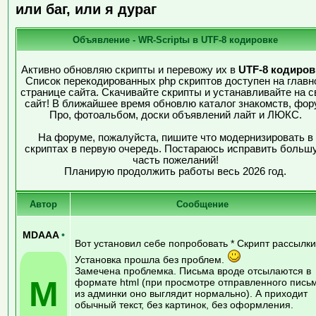
или баг, или я дураг
Объявление - WR-Scriptы в UTF-8 кодировке
Активно обновляю скрипты и перевожу их в
UTF-8 кодиров
Список перекодированных php скриптов доступен на главн
странице сайта. Скачивайте скрипты и устанавливайте на с
сайт! В ближайшее время обновлю каталог знакомств, фор
Про, фотоальбом, доски объявлений лайт и ЛЮКС.
На форуме, пожалуйста, пишите что модернизировать в
скриптах в первую очередь. Постараюсь исправить больш
часть пожеланий!
Планирую продолжить работы весь 2026 год.
Автор
Сообщение
MDAAA
•
Вот установил себе попробовать * Скрипт рассылки
Установка прошла без проблем.
Замечена проблемка. Письма вроде отсылаются в
M
формате html (при просмотре отправленного пись
из админки оно выглядит нормально). А приходит
обычный текст, без картинок, без оформления.