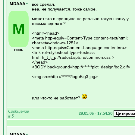
MDAAA
•
всё сделал.
неа, не получается, тоже самое.
может это в принципе не реально такую шапку у
M
письма сделать?
<html><head>
<meta http-equiv=Content-Type content=text/html;
charset=windows-1251>
<meta http-equiv=Content-Language content=ru>
гость
<link rel=stylesheet type=text/css
href=h_t_t_p://radost.spb.ru/common.css >
</head>
<BODY background=http://*****/pict_design/bg2.gif>
<img src=http://******/logoBig3.jpg>
или что-то не работает?
Сообщение
29.05.06 - 17:54:20
#
5
MDAAA
•