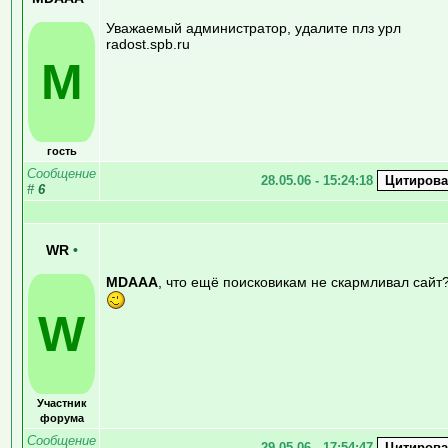
Уважаемый администратор, удалите плз урл
radost.spb.ru
M
гость
Сообщение
28.05.06 - 15:24:18
#
6
WR
•
MDAAA
, что ещё поисковикам не скармливал сайт
W
Участник
форума
Сообщение
29.05.06 - 17:54:47