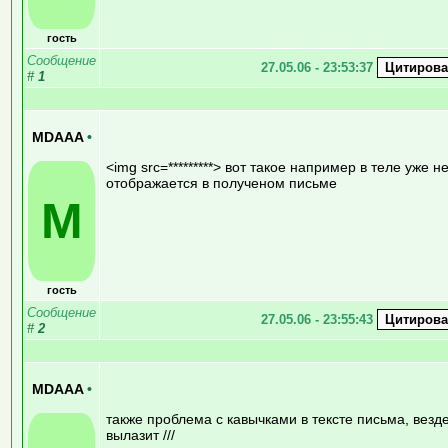
гость
Сообщение
27.05.06 - 23:53:37
#
1
MDAAA
•
<img src=*********> вот такое например в теле уже н
отображается в полученом письме
M
гость
Сообщение
27.05.06 - 23:55:43
#
2
MDAAA
•
также проблема с кавычками в тексте письма, везд
вылазит ///