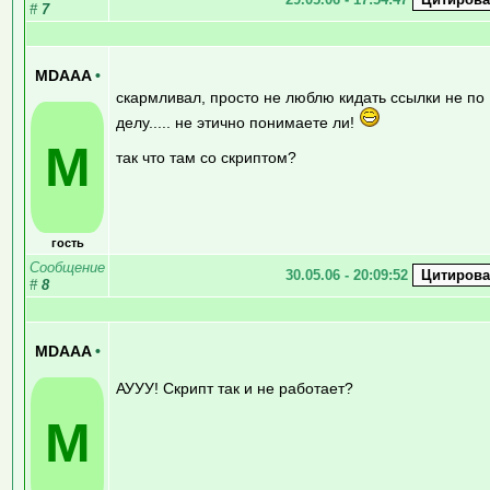
#
7
MDAAA
•
скармливал, просто не люблю кидать ссылки не по
делу..... не этично понимаете ли!
M
так что там со скриптом?
гость
Сообщение
30.05.06 - 20:09:52
#
8
MDAAA
•
АУУУ! Скрипт так и не работает?
M