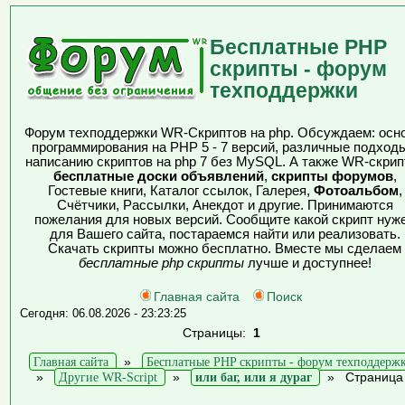
Бесплатные PHP
скрипты - форум
техподдержки
Форум техподдержки WR-Скриптов на php. Обсуждаем: осн
программирования на PHP 5 - 7 версий, различные подходы
написанию скриптов на php 7 без MySQL. А также WR-скрип
бесплатные доски объявлений
,
скрипты форумов
,
Гостевые книги, Каталог ссылок, Галерея,
Фотоальбом
,
Счётчики, Рассылки, Анекдот и другие. Принимаются
пожелания для новых версий. Сообщите какой скрипт нуж
для Вашего сайта, постараемся найти или реализовать.
Скачать скрипты можно бесплатно. Вместе мы сделаем
бесплатные php скрипты
лучше и доступнее!
Главная сайта
Поиск
Сегодня: 06.08.2026 - 23:23:25
Страницы:
1
Главная сайта
»
Бесплатные PHP скрипты - форум техподдерж
»
Другие WR-Script
»
или баг, или я дураг
»
Страница