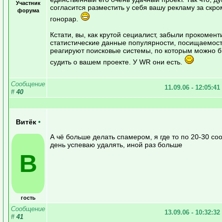
Участник
согласится разместить у себя вашу рекламу за скр
форума
гонорар.
Кстати, вы, как крутой сециалист, забыли прокомен
статистические данные популярности, посищаемост
реагируют поисковые системы, по которым можно 
судить о вашем проекте. У WR они есть.
Сообщение
11.09.06 - 12:05:41
#
40
Витёк
•
А чё больше делать спамером, я где то по 20-30 с
день успеваю удалять, иной раз больше
В
гость
Сообщение
13.09.06 - 10:32:32
#
41