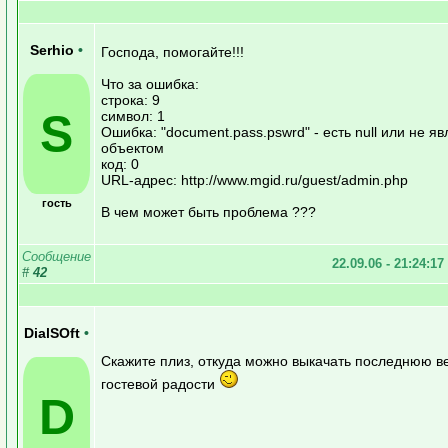
Serhio
•
Господа, помогайте!!!
Что за ошибка:
строка: 9
S
символ: 1
Ошибка: "document.pass.pswrd" - есть null или не я
объектом
код: 0
URL-адрес: http://www.mgid.ru/guest/admin.php
гость
В чем может быть проблема ???
Сообщение
22.09.06 - 21:24:17
#
42
DialSOft
•
Скажите плиз, откуда можно выкачать последнюю в
гостевой радости
D