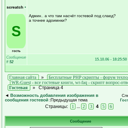
screatch
•
Админ.. а что там насчёт гостевой под слаед?
а точнее адоимнки?
S
гость
Сообщение
15.10.06 - 18:25:50
#
52
Главная сайта
»
Бесплатные PHP скрипты - форум техп
WR-Guest - все гостевые книги, wr-faq - скрипт вопрос-отв
Гостевая
»
Страница 4
◄
Возможность добавления изображения в
Сл
сообщения гостевой
:Предыдущая тема
Гос
Страницы:
1
...
2
3
4
5
6
Сообщение