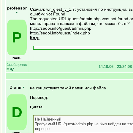
professor
Скачал; wr_giest_v_1.7; установил по инструкции, в
•
ошибку:Not Found
The requested URL /guest/admin.php was not found on 
менял права и папкам и файлам, что может быть?
http://sedoi.info/guest/admin.php
P
http://sedoi.info/guest/index.php
Код:
гость
Сообщение
14.10.06 - 23:24:08
#
47
Dionir
•
не существуют такой папки или файла.
Перевод:
D
Цитата:
Не Найденный
Требуемый URL/guest/admin.php не был найден на эт
сервере.
гость