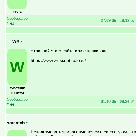
гость
Сообщение
27.09.06 - 18:12:57
#
43
WR
•
с главной этого сайта или с папки load:
https://www.wr-script.ru/load/
W
Участник
форума
Сообщение
01.10.06 - 09:24:04
#
44
screatch
•
Использую интегрированую версию со слаедом.. в 