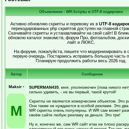
Объявление - WR-Scriptы в UTF-8 кодировке
Активно обновляю скрипты и перевожу их в
UTF-8 кодиро
перекодированных php скриптов доступен на главной стра
Скачивайте скрипты и устанавливайте на свой сайт! В бли
обновлю каталог знакомств, форум Про, фотоальбом, доск
лайт и ЛЮКС.
На форуме, пожалуйста, пишите что модернизировать в с
первую очередь. Постараюсь исправить большую часть 
Планирую продолжить работы весь 2026 год.
Автор
Сообщение
Maksir
•
SUPERMAN435
, мня, уполномочен (пока никого нет
сильно удивить, - не вы первый, такой крутой!
Скрипты не являются комерческим объектом. Это р
M
Они также не нуждаются в особой рекламе. Это два
WR скрипты очень популярны. И WR сам может ра
своём сайте любую рекламу за деньги. Это три!
Ну и, конечно же, сам WR сайт итак не плохо раскру
единственный его очень удачный проект. Так что, 