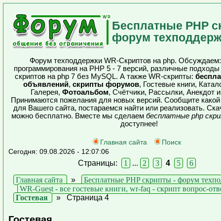
Бесплатные PHP с
форум техподдерж
Форум техподдержки WR-Скриптов на php. Обсуждаем:
программирования на PHP 5 - 7 версий, различные подходы
скриптов на php 7 без MySQL. А также WR-скрипты:
беспла
объявлений
,
скрипты форумов
, Гостевые книги, Катал
Галерея,
Фотоальбом
, Счётчики, Рассылки, Анекдот и
Принимаются пожелания для новых версий. Сообщите какой
для Вашего сайта, постараемся найти или реализовать. Ска
можно бесплатно. Вместе мы сделаем
бесплатные php скр
доступнее!
Главная сайта
Поиск
Сегодня: 09.08.2026 - 12:07:06
Страницы:
1
...
2
3
4
5
6
Главная сайта
»
Бесплатные PHP скрипты - форум техп
WR-Guest - все гостевые книги, wr-faq - скрипт вопрос-отв
Гостевая
»
Страница 4
Гостевая