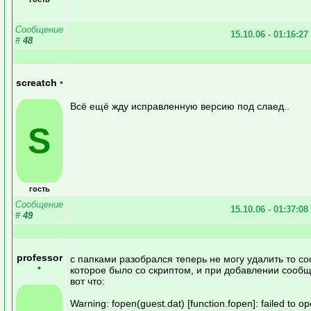
Сообщение
15.10.06 - 01:16:27
#
48
screatch
•
Всё ещё жду исправленную версию под слаед..
S
гость
Сообщение
15.10.06 - 01:37:08
#
49
professor
c папками разобрался теперь не могу удалить то с
•
которое было со скриптом, и при добавлении сооб
вот что:
Warning: fopen(guest.dat) [function.fopen]: failed to o