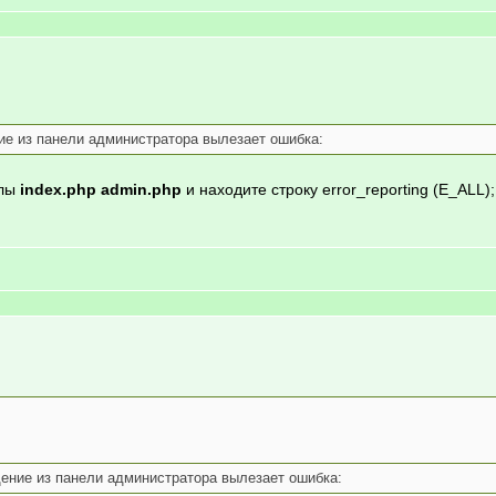
ие из панели администратора вылезает ошибка:
йлы
index.php admin.php
и находите строку error_reporting (E_ALL)
щение из панели администратора вылезает ошибка: