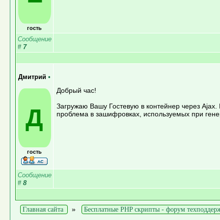
гость
Сообщение
#
7
Дмитрий
•
Добрый час!
Загружаю Вашу Гостевую в контейнер через Ajax.
Д
проблема в зашифровках, используемых при генер
гость
Сообщение
#
8
»
Главная сайта
Бесплатные PHP скрипты - форум техподдер