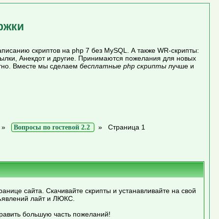
ржки
писанию скриптов на php 7 без MySQL. А также WR-скрипты:
сылки, Анекдот и другие. Принимаются пожелания для новых
атно. Вместе мы сделаем
бесплатные php скрипты
лучше и
»
»
Страница 1
Вопросы по гостевой 2.2
ранице сайта. Скачивайте скрипты и устанавливайте на свой
ъявлений лайт и ЛЮКС.
править большую часть пожеланий!