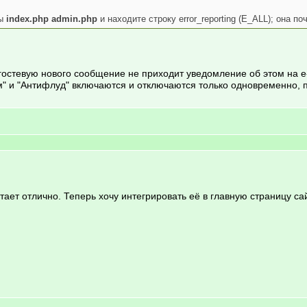
лы
index.php admin.php
и находите строку error_reporting (E_ALL); она по
гостевую нового сообщение не приходит уведомление об этом на e
" и "Антифлуд" включаются и отключаются только одновременно, п
тает отлично. Теперь хочу интегрировать её в главную страницу сай