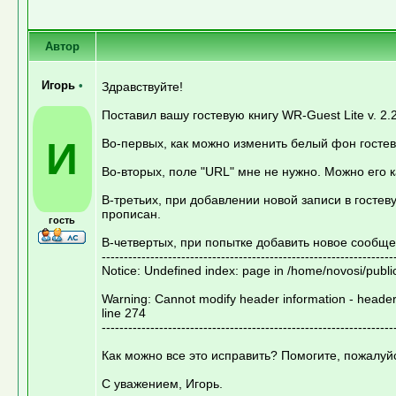
Автор
Игорь
•
Здравствуйте!
Поставил вашу гостевую книгу WR-Guest Lite v. 2.2
И
Во-первых, как можно изменить белый фон госте
Во-вторых, поле "URL" мне не нужно. Можно его к
В-третьих, при добавлении новой записи в гостев
прописан.
гость
В-четвертых, при попытке добавить новое сообщ
------------------------------------------------------------------
Notice: Undefined index: page in /home/novosi/publi
Warning: Cannot modify header information - header
line 274
------------------------------------------------------------------
Как можно все это исправить? Помогите, пожалуй
С уважением, Игорь.