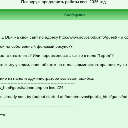
Планирую продолжить работы весь 2026 год.
Сообщение
.1 DBF на свой сайт по адресу http://www.novosibdx.info/guest/ - и 
вой на собственный фоновый рисунок?
ак-то отключить? Или переименовать как-то в поле "Город"?
ую книгу уведомление об этом на e-mail администратора почему-то
ение из панели администратора вылезает ошибка:
-----------------------------------------------------
c_html/guest/admin.php on line 224
s already sent by (output started at /home/novosi/public_html/guest/a
----------------------------------------------------
ста.