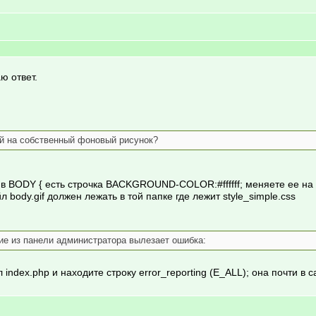
ю ответ.
ой на собственный фоновый рисунок?
 в BODY { есть строчка BACKGROUND-COLOR:#ffffff; меняете ее на ba
 файл body.gif должен лежать в той папке где лежит style_simple.css
ие из панели администратора вылезает ошибка:
ndex.php и находите строку error_reporting (E_ALL); она почти в с