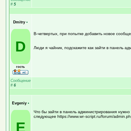
#
5
Dmitry
•
В-четвертых, при попытке добавить новое сообщ
D
Люди я чайник, подскажите как зайти в панель а
гость
Сообщение
#
6
Evgeniy
•
Что бы зайти в панель администрирования нужно в
следующее https://www.wr-script.ru/forum/admin.ph
E