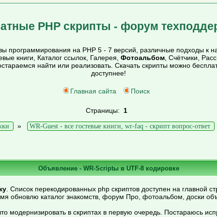
атные PHP скрипты - форум техподде
ы программирования на PHP 5 - 7 версий, различные подходы к на
тевые книги, Каталог ссылок, Галерея,
Фотоальбом
, Счётчики, Рас
постараемся найти или реализовать. Скачать скрипты можно беспл
доступнее!
Главная сайта
Поиск
Страницы:
1
»
жки
WR-Guest - все гостевые книги, wr-faq - скрипт вопрос-ответ
Объявление - WR-Scriptы в UTF-8 кодировке
ку
. Список перекодированных php скриптов доступен на главной ст
емя обновлю каталог знакомств, форум Про, фотоальбом, доски об
то модернизировать в скриптах в первую очередь. Постараюсь ис