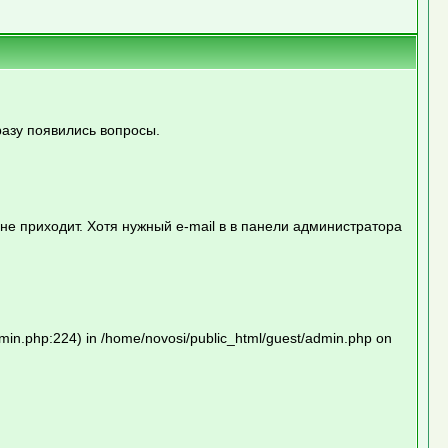
сразу появились вопросы.
 не приходит. Хотя нужный e-mail в в панели администратора
dmin.php:224) in /home/novosi/public_html/guest/admin.php on