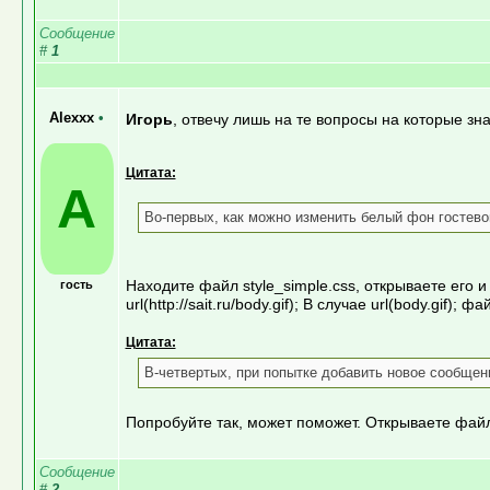
Сообщение
#
1
Alexxx
•
Игорь
, отвечу лишь на те вопросы на которые зна
Цитата:
A
Во-первых, как можно изменить белый фон гостев
Находите файл style_simple.css, открываете его и
гость
url(http://sait.ru/body.gif); В случае url(body.gif);
Цитата:
В-четвертых, при попытке добавить новое сообщен
Попробуйте так, может поможет. Открываете файл i
Сообщение
#
2