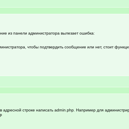
ение из панели администратора вылезает ошибка:
дминистратора, чтобы подтвердить сообщение или нет, стоит функц
 адресной строке написать admin.php. Например для администриров
p