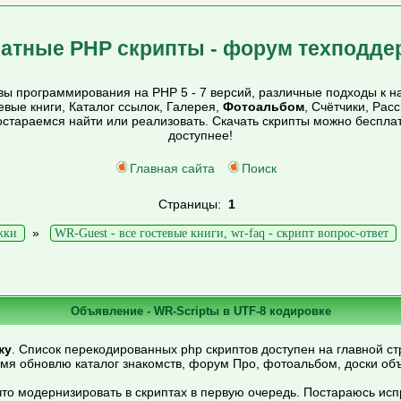
атные PHP скрипты - форум техподде
ы программирования на PHP 5 - 7 версий, различные подходы к на
тевые книги, Каталог ссылок, Галерея,
Фотоальбом
, Счётчики, Рас
постараемся найти или реализовать. Скачать скрипты можно беспл
доступнее!
Главная сайта
Поиск
Страницы:
1
»
жки
WR-Guest - все гостевые книги, wr-faq - скрипт вопрос-ответ
Объявление - WR-Scriptы в UTF-8 кодировке
ку
. Список перекодированных php скриптов доступен на главной ст
емя обновлю каталог знакомств, форум Про, фотоальбом, доски об
то модернизировать в скриптах в первую очередь. Постараюсь ис