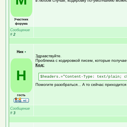
в любом случае, кодировку по-умолчанию можно
Участник
форума
Сообщение
#
2
Ник
•
Здравствуйте.
Проблема с кодировкой писем, которые получает
Код:
Н
$headers.="Content-Type: text/plain; c
Помогите разобраться... А то сейчас приходится
гость
Сообщение
#
3