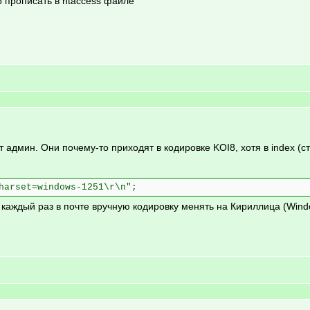
 прописать в htaccess файле
 админ. Они почему-то приходят в кодировке KOI8, хотя в index (с
harset=windows-1251\r\n";
 каждый раз в почте вручную кодировку менять на Кириллица (Windo