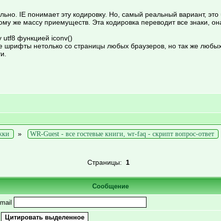
ульно. IE понимает эту кодировку. Но, самый реальный вариант, это ut
ому же массу приемуществ. Эта кодировка переводит все знаки, он
utf8 функцией iconv()
ие шрифты нетолько со страницы любых браузеров, но так же любых 
и.
»
жки
WR-Guest - все гостевые книги, wr-faq - скрипт вопрос-ответ
Страницы:
1
Сообщение
mail