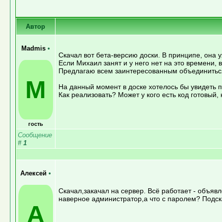
Автор
Madmis
•
Скачал вот бета-версию доски. В принципе, она у
Если Михаил занят и у него нет на это времени,
Предлагаю всем заинтересованным объединиться,
M
На данный момент в доске хотелось бы увидеть п
Как реализовать? Может у кого есть код готовый
гость
Сообщение
#
1
Алексей
•
Скачал,закачал на сервер. Всё работает - объявл
наверное администратор,а что с паролем? Подска
А