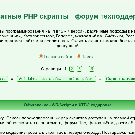
атные PHP скрипты - форум техподде
ы программирования на PHP 5 - 7 версий, различные подходы к на
тевые книги, Каталог ссылок, Галерея,
Фотоальбом
, Счётчики, Рас
постараемся найти или реализовать. Скачать скрипты можно беспл
доступнее!
Главная сайта
Поиск
Страницы:
1
...
2
3
6
»
»
жки
WR-Rabota - доска объявлений по работе
Скрипт катало
Объявление - WR-Scriptы в UTF-8 кодировке
ку
. Список перекодированных php скриптов доступен на главной ст
емя обновлю каталог знакомств, форум Про, фотоальбом, доски об
то модернизировать в скриптах в первую очередь. Постараюсь ис