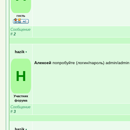
гость
Сообщение
#
2
hazik
•
Алексей
попробуйте (логин/пароль) admin/admin
H
Участник
форума
Сообщение
#
3
hazik
•