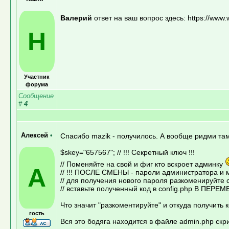
Валерий
ответ на ваш вопрос здесь: https://www.
H
Участник
форума
Сообщение
#
4
Алексей
•
Спасибо mazik - получилось. А вообще ридми там 
$skey="657567"; // !!! Секретный ключ !!!
// Поменяйте на свой и фиг кто вскроет админку
А
// !!! ПОСЛЕ СМЕНЫ - пароли администратора и
// для получения нового пароля разкоменируйте 
// вставьте полученный код в config.php В ПЕР
Что значит "разкоментируйте" и откуда получить 
гость
Вся это бодяга находится в файле admin.php скр