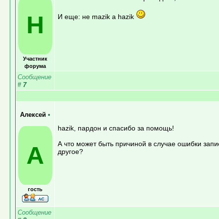
H
И еще: не mazik а hazik
Участник
форума
Сообщение
#
7
Алексей
•
hazik, пардон и спасибо за помощь!
А что может быть причиной в случае ошибки запи
А
другое?
гость
Сообщение