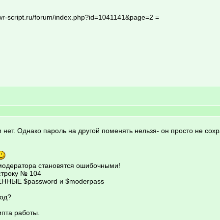
wr-script.ru/forum/index.php?id=1041141&page=2 =
нет. Однако пароль на другой поменять нельзя- он просто не сохр
 модератора становятся ошибочными!
строку № 104
ЕМЕННЫЕ $password и $moderpass
код?
ипта работы.