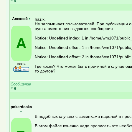
#
8
Алексей
•
hazik,
Не запоминает пользователей. При публикации об
пуст а вместо них выдаются сообщения
А
Notice: Undefined index: 1 in /home/wm1071/public
Notice: Undefined offset: 1 in /home/wm1071/public
Notice: Undefined offset: 2 in /home/wm1071/public
гость
Где косяк? Что может быть причиной в случае ош
то другое?
Сообщение
#
9
pokerdoska
•
В подобных случаях с заминками паролей я прост
В этом файле конечно надо прописать все необ