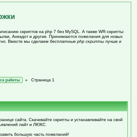
ржки
писанию скриптов на php 7 без MySQL. А также WR-скрипты:
сылки, Анекдот и другие. Принимаются пожелания для новых
атно. Вместе мы сделаем
бесплатные php скрипты
лучше и
»
Страница 1
га работы
ранице сайта. Скачивайте скрипты и устанавливайте на свой
ъявлений лайт и ЛЮКС.
править большую часть пожеланий!