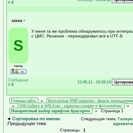
#
4
siexe
•
У меня та же проблема обнаружилось при интегра
с ЦМС. Решение - перекодировал всё в UTF-8.
S
гость
Сообщение
13.06.11 - 15:59:14
#
5
Главная сайта
»
Бесплатные PHP скрипты - форум техподдерж
»
WR-Gallery и WR-Foto - скрипты галереи и фотоальбома
»
Некоректный выбор шрифтов браузером
»
Страница 1
◄
Сортировка по имени.
Следующая тема:
Галере
:Предыдущая тема
адекватн
Страницы:
1