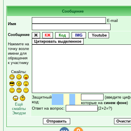
Сообщение
E-mail
Имя
Сообщение
Нажмите на
точку возле
имени для
обращения
к участнику
Смайлы:
Защитный
(введите циф
код:
которые на
)
синем фоне
Ещё
Ответ на вопрос:
(2+2=?)
смайлы
Эмодзи