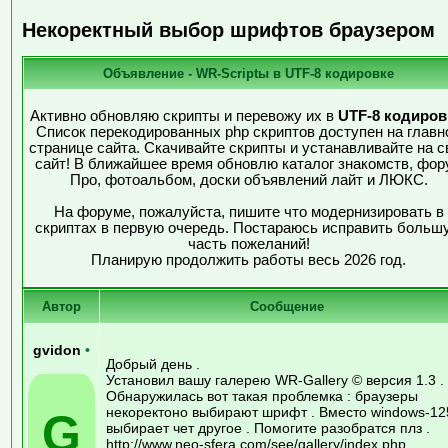
Некоректный выбор шрифтов браузером
Объявление - WR-Scriptы в UTF-8 кодировке
Активно обновляю скрипты и перевожу их в
UTF-8 кодиров
Список перекодированных php скриптов доступен на главн
странице сайта. Скачивайте скрипты и устанавливайте на с
сайт! В ближайшее время обновлю каталог знакомств, фор
Про, фотоальбом, доски объявлений лайт и ЛЮКС.
На форуме, пожалуйста, пишите что модернизировать в
скриптах в первую очередь. Постараюсь исправить больш
часть пожеланий!
Планирую продолжить работы весь 2026 год.
Автор
Сообщение
gvidon
•
Добрый день .
Установил вашу галерею WR-Gallery © версия 1.3 .
Обнаружилась вот такая проблемка : браузеры
некоректоно выбирают шрифт . Вместо windows-12
G
выбирает чет другое . Помогите разобратся плз .
http://www.neo-sfera.com/see/gallery/index.php .