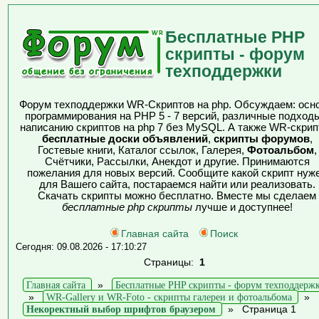
Бесплатные PHP
скрипты - форум
техподдержки
Форум техподдержки WR-Скриптов на php. Обсуждаем: осн
программирования на PHP 5 - 7 версий, различные подходы
написанию скриптов на php 7 без MySQL. А также WR-скрип
бесплатные доски объявлений
,
скрипты форумов
,
Гостевые книги, Каталог ссылок, Галерея,
Фотоальбом
,
Счётчики, Рассылки, Анекдот и другие. Принимаются
пожелания для новых версий. Сообщите какой скрипт нуж
для Вашего сайта, постараемся найти или реализовать.
Скачать скрипты можно бесплатно. Вместе мы сделаем
бесплатные php скрипты
лучше и доступнее!
Главная сайта
Поиск
Сегодня: 09.08.2026 - 17:10:27
Страницы:
1
Главная сайта
»
Бесплатные PHP скрипты - форум техподдерж
»
WR-Gallery и WR-Foto - скрипты галереи и фотоальбома
»
Некоректный выбор шрифтов браузером
»
Страница 1