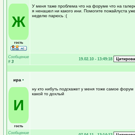
У меня таже проблема что на форуме что на галер
я ненашел ни какого ини. Помогите пожайлуста уж
Ж
неделю парюсь :(
гость
Сообщение
19.02.10 - 13:49:18
#
3
ира
•
ну кто нибуть подскажет у меня тоже самое форум
какой то дохлый
И
гость
Сообщение
07.04.11 - 13:14:12