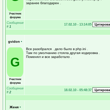
заранее благодарен .
Участник
форума
Сообщение
17.02.10 - 13:14:05
#
1
gvidon
•
Все разобрался . дело было в php.ini .
Там по умолчанию стояла другая кодировка .
Поменял и все заработало .
G
Участник
форума
Сообщение
18.02.10 - 05:48:37
#
2
Женя
•