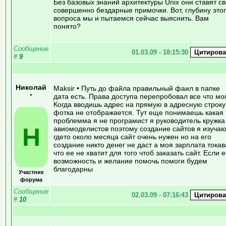
Без базовых знаний архитектуры Unix они ставят с
совершенно бездарные примочки. Вот, глубину это
вопроса мы и пытаемся сейчас выяснить. Вам
понято?
Сообщение
01.03.09 - 18:15:30
#
9
Николай
Maksir • Путь до файла правильный фаил в папке
•
дата есть. Права доступа перепробовал все что мог
Когда вводишь адрес на прямую в адресную строку
фотка не отображается. Тут еще понимаешь какая
проблемма я не програмист я руководитель кружка
Н
авиомоделистов поэтому создание сайтов я изуча
гдето около месяца сайт очень нужен но на его
создание никто денег не даст а моя зарплата токав
что ее не хватит для того чтоб заказать сайт. Если е
возможность и желание помочь помоги будем
благодарны
Участник
форума
Сообщение
02.03.09 - 07:16:43
#
10