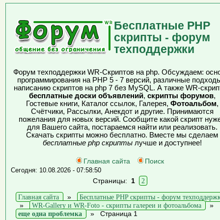
Бесплатные PHP
скрипты - форум
техподдержки
Форум техподдержки WR-Скриптов на php. Обсуждаем: осн
программирования на PHP 5 - 7 версий, различные подходы
написанию скриптов на php 7 без MySQL. А также WR-скрип
бесплатные доски объявлений
,
скрипты форумов
,
Гостевые книги, Каталог ссылок, Галерея,
Фотоальбом
,
Счётчики, Рассылки, Анекдот и другие. Принимаются
пожелания для новых версий. Сообщите какой скрипт нуж
для Вашего сайта, постараемся найти или реализовать.
Скачать скрипты можно бесплатно. Вместе мы сделаем
бесплатные php скрипты
лучше и доступнее!
Главная сайта
Поиск
Сегодня: 10.08.2026 - 07:58:50
Страницы:
1
2
Главная сайта
»
Бесплатные PHP скрипты - форум техподдерж
»
WR-Gallery и WR-Foto - скрипты галереи и фотоальбома
»
еще одна проблемка
»
Страница 1