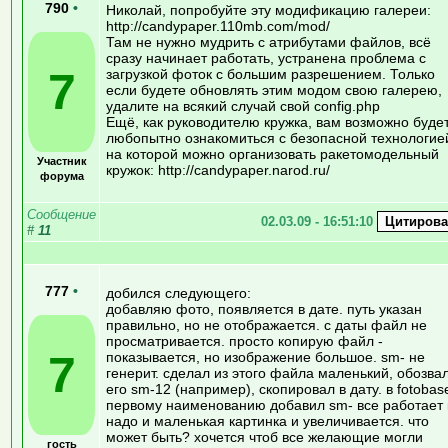
790
•
Николай, попробуйте эту модификацию галереи:
http://candypaper.110mb.com/mod/
Там не нужно мудрить с атрибутами файлов, всё
сразу начинает работать, устранена проблема с
7
загрузкой фоток с большим разрешением. Только
если будете обновлять этим модом свою галерею,
удалите на всякий случай свой config.php
Ещё, как руководителю кружка, вам возможно буде
любопытно ознакомиться с безопасной технологие
на которой можно организовать ракетомодельный
Участник
кружок: http://candypaper.narod.ru/
форума
Сообщение
02.03.09 - 16:51:10
#
11
777
•
добился следующего:
добавляю фото, появляется в дате. путь указан
правильно, но не отображается. с даты файл не
просматривается. просто копирую файл -
7
показывается, но изображение большое. sm- не
генерит. сделал из этого файла маленький, обозва
его sm-12 (например), скопировал в дату. в fotobas
первому наименованию добавил sm- все работает 
надо и маленькая картинка и увеличивается. что
может быть? хочется чтоб все желающие могли
гость