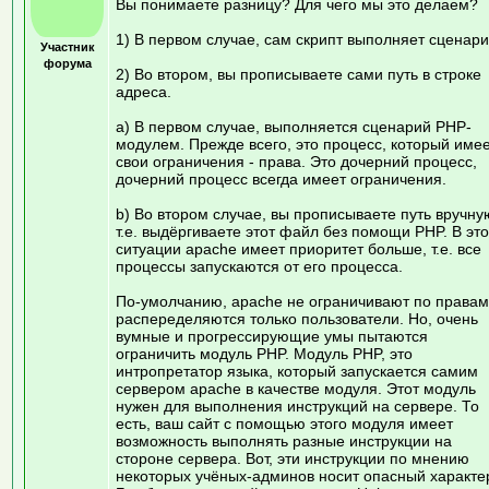
Вы понимаете разницу? Для чего мы это делаем?
1) В первом случае, сам скрипт выполняет сценари
Участник
форума
2) Во втором, вы прописываете сами путь в строке
адреса.
a) В первом случае, выполняется сценарий PHP-
модулем. Прежде всего, это процесс, который име
свои ограничения - права. Это дочерний процесс,
дочерний процесс всегда имеет ограничения.
b) Во втором случае, вы прописываете путь вручну
т.е. выдёргиваете этот файл без помощи PHP. В эт
ситуации apache имеет приоритет больше, т.е. все
процессы запускаются от его процесса.
По-умолчанию, apache не ограничивают по правам
распеределяются только пользователи. Но, очень
вумные и прогрессирующие умы пытаются
ограничить модуль PHP. Модуль PHP, это
интропретатор языка, который запускается самим
сервером apache в качестве модуля. Этот модуль
нужен для выполнения инструкций на сервере. То
есть, ваш сайт с помощью этого модуля имеет
возможность выполнять разные инструкции на
стороне сервера. Вот, эти инструкции по мнению
некоторых учёных-админов носит опасный характе