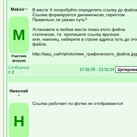
Maksir
•
В месте X попробуйте определить ссылку до файла
Ссылка формируется динамически, скриптом.
Правильно ли указан путь?
M
Установите в любом месте показ этого файла
статически, т.е. пропишите ссылку вручную.
или, наконец, наберите в строке адреса путь до это
файла.
http://ваш_сайт/photo/имя_графического_файла.jpg
Участник
форума
Сообщение
27.02.09 - 23:52:24
#
3
Николай
•
Ссылка работает но фотки не отображаются
Н