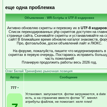
еще одна проблемка
Объявление - WR-Scriptы в UTF-8 кодировке
Активно обновляю скрипты и перевожу их в
UTF-8 кодиров
Список перекодированных php скриптов доступен на главн
странице сайта. Скачивайте скрипты и устанавливайте на с
сайт! В ближайшее время обновлю каталог знакомств, фор
Про, фотоальбом, доски объявлений лайт и ЛЮКС.
На форуме, пожалуйста, пишите что модернизировать в
скриптах в первую очередь. Постараюсь исправить больш
часть пожеланий!
Планирую продолжить работы весь 2026 год.
Олег Белай Тринифико рыночная позиция
Автор
Сообщение
777
•
Установил. запускается. фотки загружаются, в date
есть, а на страничке вместо фотки "Х". менял
атрибуты файлов, не помогает. хелп плиз!