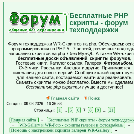
Бесплатные PHP
скрипты - форум
техподдержки
Форум техподдержки WR-Скриптов на php. Обсуждаем: осн
программирования на PHP 5 - 7 версий, различные подходы
написанию скриптов на php 7 без MySQL. А также WR-скрип
бесплатные доски объявлений
,
скрипты форумов
,
Гостевые книги, Каталог ссылок, Галерея,
Фотоальбом
,
Счётчики, Рассылки, Анекдот и другие. Принимаются
пожелания для новых версий. Сообщите какой скрипт нуж
для Вашего сайта, постараемся найти или реализовать.
Скачать скрипты можно бесплатно. Вместе мы сделаем
бесплатные php скрипты
лучше и доступнее!
Главная сайта
Поиск
Сегодня: 09.08.2026 - 16:36:53
Страницы:
1
...
5
6
7
8
9
...
21
Главная сайта
»
Бесплатные PHP скрипты - форум техподдерж
»
WR-Gallery и WR-Foto - скрипты галереи и фотоальбома
»
Помощь с настройкой скрипта галереи WR-Gallery
»