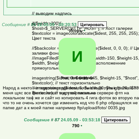
// выводим надпись
if($width>200){
Сообщение
#
86
22.05.09 - 09:20:53
$host=$_SERVER["HTTP_HOST"]; // Хост галереи
Игорь
•
$textcolor = imagecolorallocate($idest, 255, 255, 255); 
Цвет текста
//$backcolor = imagecolorallocate($idest, 0, 0, 0); // Ц
И
заливки фона текста
//imageFilledRectangle($idest, $width-150, $height-15
$width, $height, $backcolor); // расположенние
прямоугольника фона текста
imagestring($idest, 3, $width-145, $height-15, "$host",
Участник форума
$textcolor); // текст горизонтально
// imagestringup($idest, 5, $width-20, $height-20, "$ho
Народ а некто не подскажет где поменять в коде путь к фоткам ??
$textcolor); // текст вертикально
меня щяс все фотки лежат в другой папке на сервере фтп на
}
локальном там же и сайт но копировать 4 гига фоток во вторую п
что то не очень хочется где изменить код что б php обращялся не 
папке дат а к моей папке например ftp/upload/foto/ 0035.jpg
Сообщение
#
87
24.05.09 - 03:53:18
790
•