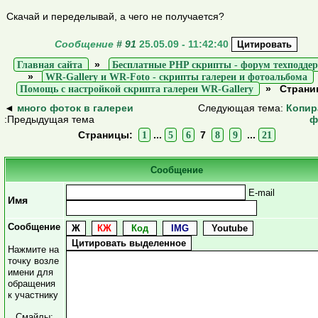
Скачай и переделывай, а чего не получается?
Сообщение
#
91
25.05.09 - 11:42:40
Главная сайта
»
Бесплатные PHP скрипты - форум техподде
»
WR-Gallery и WR-Foto - скрипты галереи и фотоальбома
Помощь с настройкой скрипта галереи WR-Gallery
»
Страни
◄
много фоток в галереи
Следующая тема:
Копир
:Предыдущая тема
ф
Страницы:
1
...
5
6
7
8
9
...
21
Сообщение
E-mail
Имя
Сообщение
Нажмите на
точку возле
имени для
обращения
к участнику
Смайлы: