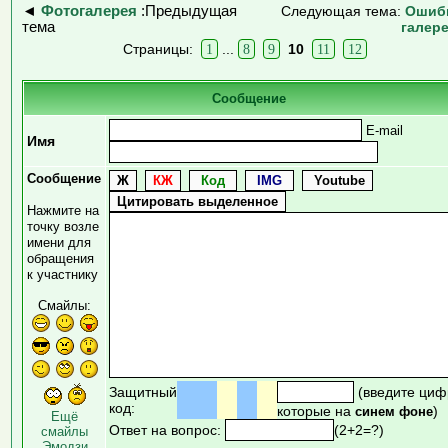
◄
Фотогалерея
:Предыдущая
Следующая тема:
Ошиб
тема
галер
Страницы:
1
...
8
9
10
11
12
Сообщение
E-mail
Имя
Сообщение
Нажмите на
точку возле
имени для
обращения
к участнику
Смайлы:
Защитный
(введите циф
код:
которые на
)
синем фоне
Ещё
Ответ на вопрос:
(2+2=?)
смайлы
Эмодзи