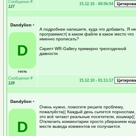
Сообщение
#
15.12.10 - 00:56:54
127
Dandylion
•
А подробнее напишите, куда что добавить. Я не
программист( в каком файле в какое место что
именно прописать?
D
Скрипт WR-Gallery примерно трехгодичной
давности.
гость
Сообщение
#
15.12.10 - 01:11:17
128
Dandylion
•
Очень нужно, помогите решите проблему,
пожалуйста(( Каждый день сыпется порноспам,
это всё читают реальные посетители, кошмар((
D
Отключить комментарии просто убиранием код
месте вывода комментов не получается.