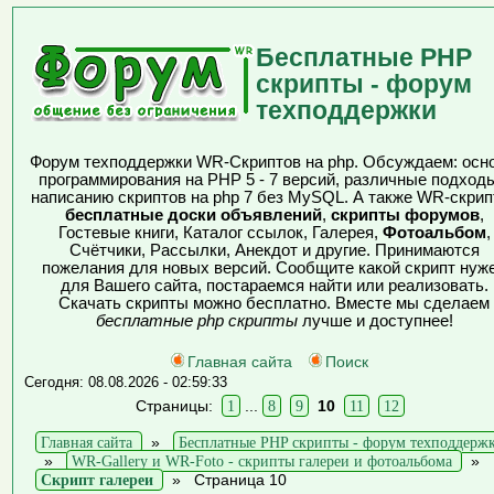
Бесплатные PHP
скрипты - форум
техподдержки
Форум техподдержки WR-Скриптов на php. Обсуждаем: осн
программирования на PHP 5 - 7 версий, различные подходы
написанию скриптов на php 7 без MySQL. А также WR-скрип
бесплатные доски объявлений
,
скрипты форумов
,
Гостевые книги, Каталог ссылок, Галерея,
Фотоальбом
,
Счётчики, Рассылки, Анекдот и другие. Принимаются
пожелания для новых версий. Сообщите какой скрипт нуж
для Вашего сайта, постараемся найти или реализовать.
Скачать скрипты можно бесплатно. Вместе мы сделаем
бесплатные php скрипты
лучше и доступнее!
Главная сайта
Поиск
Сегодня: 08.08.2026 - 02:59:33
Страницы:
1
...
8
9
10
11
12
Главная сайта
»
Бесплатные PHP скрипты - форум техподдерж
»
WR-Gallery и WR-Foto - скрипты галереи и фотоальбома
»
Скрипт галереи
»
Страница 10