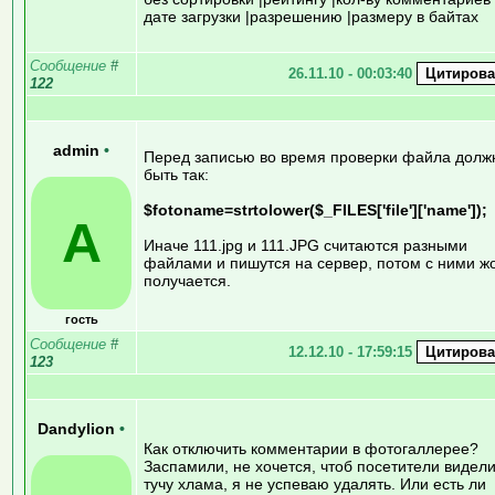
дате загрузки |разрешению |размеру в байтах
Сообщение
#
26.11.10 - 00:03:40
122
admin
•
Перед записью во время проверки файла долж
быть так:
$fotoname=strtolower($_FILES['file']['name']);
A
Иначе 111.jpg и 111.JPG считаются разными
файлами и пишутся на сервер, потом с ними ж
получается.
гость
Сообщение
#
12.12.10 - 17:59:15
123
Dandylion
•
Как отключить комментарии в фотогаллерее?
Заспамили, не хочется, чтоб посетители видел
тучу хлама, я не успеваю удалять. Или есть ли