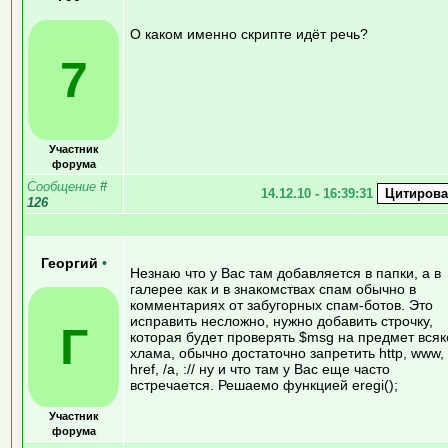
О каком именно скрипте идёт речь?
7
Участник
форума
Сообщение
#
14.12.10 - 16:39:31
126
Георгий
•
Незнаю что у Вас там добавляется в папки, а в
галерее как и в знакомствах спам обычно в
комментариях от забугорных спам-ботов. Это
исправить несложно, нужно добавить строчку,
Г
которая будет проверять $msg на предмет всяк
хлама, обычно достаточно запретить http, www,
href, /a, :// ну и что там у Вас еще часто
встречается. Решаемо функцией eregi();
Участник
форума