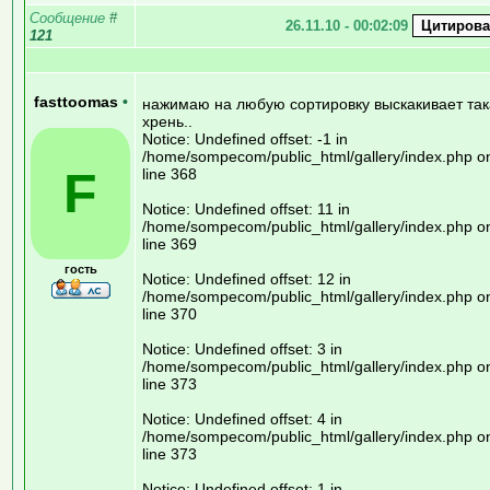
Сообщение
#
26.11.10 - 00:02:09
121
fasttoomas
•
нажимаю на любую сортировку выскакивает та
хрень..
Notice: Undefined offset: -1 in
/home/sompecom/public_html/gallery/index.php o
F
line 368
Notice: Undefined offset: 11 in
/home/sompecom/public_html/gallery/index.php o
line 369
гость
Notice: Undefined offset: 12 in
/home/sompecom/public_html/gallery/index.php o
line 370
Notice: Undefined offset: 3 in
/home/sompecom/public_html/gallery/index.php o
line 373
Notice: Undefined offset: 4 in
/home/sompecom/public_html/gallery/index.php o
line 373
Notice: Undefined offset: 1 in