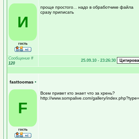
проще простого... надо в обработчике файла
сразу приписать
И
гость
Сообщение
#
25.09.10 - 23:26:30
120
fasttoomas
•
Всем привет кто знает что за хрень?
http://www.sompalive.com/gallery/index.php?type
F
гость