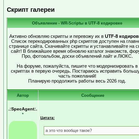
Скрипт галереи
Объявление - WR-Scriptы в UTF-8 кодировке
Активно обновляю скрипты и перевожу их в
UTF-8 кодиров
Список перекодированных php скриптов доступен на главн
странице сайта. Скачивайте скрипты и устанавливайте на с
сайт! В ближайшее время обновлю каталог знакомств, фор
Про, фотоальбом, доски объявлений лайт и ЛЮКС.
На форуме, пожалуйста, пишите что модернизировать в
скриптах в первую очередь. Постараюсь исправить больш
часть пожеланий!
Планирую продолжить работы весь 2026 год.
Автор
Сообщение
.:SpecAgent:.
•
Цитата:
а это что вообще такое?