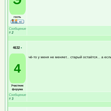
гость
Сообщение
#
2
4632
•
чё-то у меня не меняет... старый остаётся... а е
4
Участник
форума
Сообщение
#
3