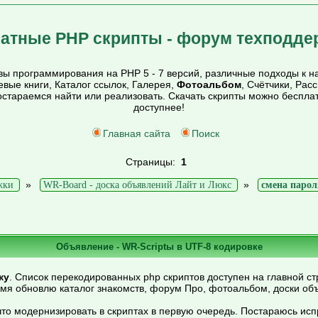
атные PHP скрипты - форум техподде
ы программирования на PHP 5 - 7 версий, различные подходы к на
тевые книги, Каталог ссылок, Галерея,
Фотоальбом
, Счётчики, Рас
постараемся найти или реализовать. Скачать скрипты можно беспл
доступнее!
Главная сайта
Поиск
Страницы:
1
»
»
жки
WR-Board - доска объявлений Лайт и Люкс
смена парол
Объявление - WR-Scriptы в UTF-8 кодировке
ку
. Список перекодированных php скриптов доступен на главной ст
емя обновлю каталог знакомств, форум Про, фотоальбом, доски об
то модернизировать в скриптах в первую очередь. Постараюсь ис