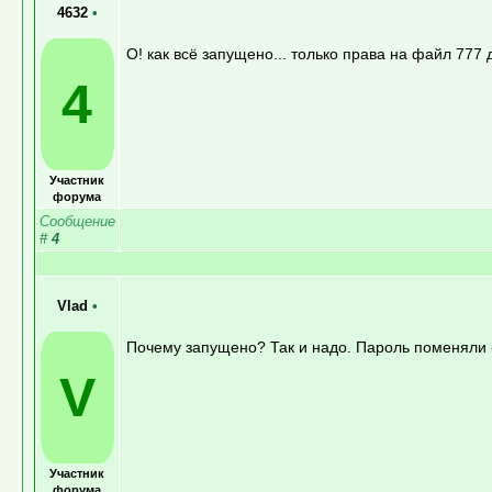
4632
•
О! как всё запущено... только права на файл 777
4
Участник
форума
Сообщение
#
4
Vlad
•
Почему запущено? Так и надо. Пароль поменяли -
V
Участник
форума