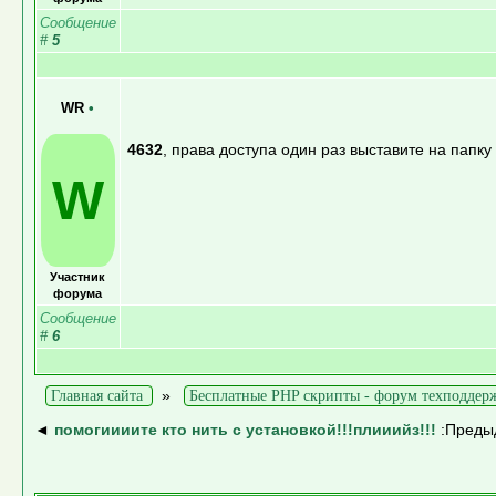
Сообщение
#
5
WR
•
4632
, права доступа один раз выставите на папку
W
Участник
форума
Сообщение
#
6
»
Главная сайта
Бесплатные PHP скрипты - форум техподдер
◄
помогиииите кто нить с установкой!!!плииийз!!!
:Преды