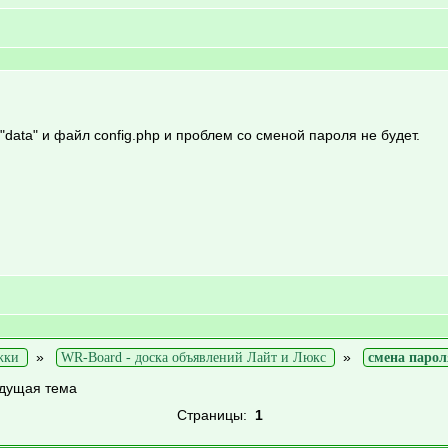
 "data" и файл config.php и проблем со сменой пароля не будет.
»
»
жки
WR-Board - доска объявлений Лайт и Люкс
смена парол
дущая тема
Страницы:
1