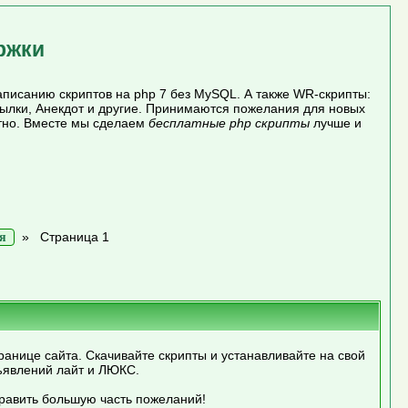
ржки
писанию скриптов на php 7 без MySQL. А также WR-скрипты:
сылки, Анекдот и другие. Принимаются пожелания для новых
атно. Вместе мы сделаем
бесплатные php скрипты
лучше и
»
Страница 1
я
ранице сайта. Скачивайте скрипты и устанавливайте на свой
ъявлений лайт и ЛЮКС.
править большую часть пожеланий!