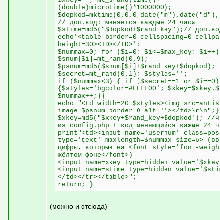
$xkey=""; mt_srand(time()+
(double)microtime()*1000000);
$dopkod=mktime(0,0,0,date("m"),date("d"),
// доп.код: меняется каждые 24 часа
$stime=md5("$dopkod+$rand_key");// доп.ко
echo'<table border=0 cellspacing=0 cellpa
height=30><TD></TD>';
$nummax=0; for ($i=0; $i<=$max_key; $i++)
$snum[$i]=mt_rand(0,9);
$psnum=md5($snum[$i]+$rand_key+$dopkod);
$secret=mt_rand(0,1); $styles='';
if ($nummax<3) { if ($secret==1 or $i==0)
{$styles='bgcolor=#FFFF00'; $xkey=$xkey.$
$nummax++;}}
echo "<td width=20 $styles><img src=antis
image=$psnum border=0 alt=''></td>\r\n";}
$xkey=md5("$xkey+$rand_key+$dopkod"); //ч
из config.php + код меняющийся кажые 24 ч
print"<td><input name='usernum' class=pos
type='text' maxlength=$nummax size=6> (вв
цифры, которые на <font style='font-weigh
жёлтом фоне</font>)
<input name=xkey type=hidden value='$xkey
<input name=stime type=hidden value='$sti
</td></tr></table>";
return; }
(можно и отсюда)