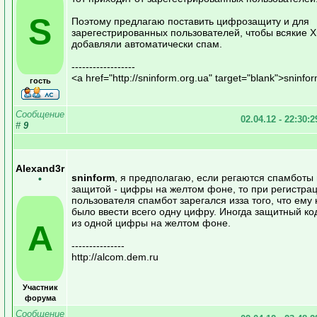
S
Поэтому предлагаю поставить цифрозащиту и для
зарегестрированных пользователей, чтобы всякие 
добавляли автоматически спам.
------------------
<a href="http://sninform.org.ua" target="blank">sninfo
гость
Сообщение
02.04.12 - 22:30:
#
9
Alexand3r
sninform
, я предполагаю, если регаются спамботы 
•
защитой - цифры на желтом фоне, то при регистра
пользователя спамбот зарегался изза того, что ем
было ввести всего одну цифру. Иногда защитный код
из одной цифры на желтом фоне.
A
---------------
http://alcom.dem.ru
Участник
форума
Сообщение