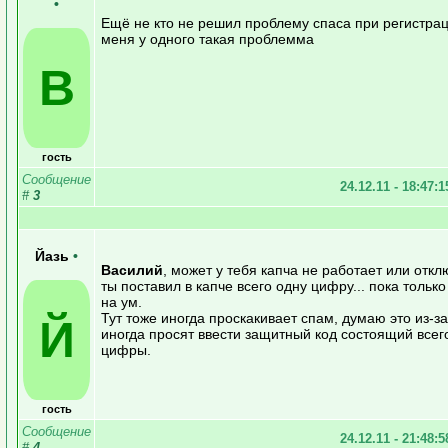
•
Ещё не кто не решил проблему спаса при регистра
меня у одного такая проблемма
В
гость
Сообщение
24.12.11 - 18:47:
#
3
Йазь
•
Василий
, может у тебя капча не работает или откл
ты поставил в капче всего одну цифру... пока только
на ум.
Тут тоже иногда проскакивает спам, думаю это из-за 
Й
иногда просят ввести защитный код состоящий всег
цифры.
гость
Сообщение
24.12.11 - 21:48:
#
4