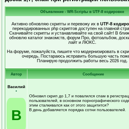
Объявление - WR-Scriptы в UTF-8 кодировке
Активно обновляю скрипты и перевожу их в
UTF-8 кодиро
перекодированных php скриптов доступен на главной стра
Скачивайте скрипты и устанавливайте на свой сайт! В бл
обновлю каталог знакомств, форум Про, фотоальбом, доск
лайт и ЛЮКС.
На форуме, пожалуйста, пишите что модернизировать в скр
очередь. Постараюсь исправить большую часть пож
Планирую продолжить работы весь 2026 год.
Автор
Сообщение
Василий
•
Обновил скрип до 1,7 и повалился спам в регистра
пользователей, в основном порнографического соде
этим сталкивался как от этого защитится?
В
В день добавляется порядка сотни пользователей.