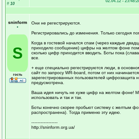
02.04.12 - 23:48:
#
10
sninform
Они не регестрируются.
•
Регистрировались до изменения. Только сегодня по
Когда в гостевой начался спам (через каждые двадц
S
приходило сообщение) цифры на желтом фоне пом
сколько цифр приходится вводить. Боты пока (слава
все.
+ еще специально регестрируются люди, в основно
сайт по запросу WR-board, потом от них начинается 
гость
зарегестрированных пользователей цифрозащита н
предусмотрена.
Ваша идея ничуть не хуже цифр на желтом фоне! 
использовать и так и так.
Боты конечно скорее пробьют систему с желтым ф
распространена). Тогда применю эту идею.
-----------------
http://sninform.org.ua/