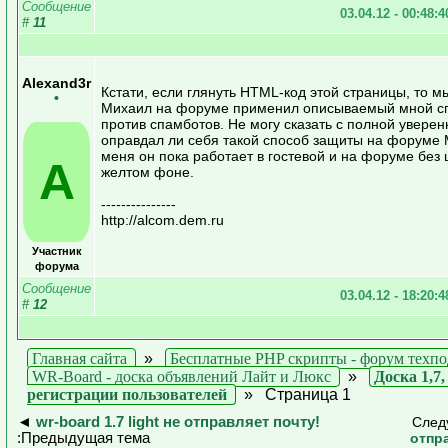
Сообщение
03.04.12 - 00:48:
#
11
Alexand3r
Кстати, если глянуть HTML-код этой страницы, то м
•
Михаил на форуме применил описываемый мной с
против спамботов. Не могу сказать с полной уверен
оправдал ли себя такой способ защиты на форуме 
меня он пока работает в гостевой и на форуме без
A
желтом фоне.
---------------
http://alcom.dem.ru
Участник
форума
Сообщение
03.04.12 - 18:20:
#
12
Главная сайта
»
Бесплатные PHP скрипты - форум техп
WR-Board - доска объявлений Лайт и Люкс
»
Доска 1,7
регистрации пользователей
»
Страница 1
◄
wr-board 1.7 light не отправляет почту!
След
:Предыдущая тема
отпр