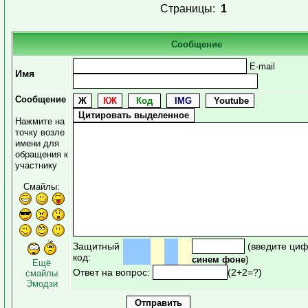
Страницы:
1
Сообщение
E-mail
Имя
Сообщение
Нажмите на
точку возле
имени для
обращения к
участнику
Смайлы:
Защитный
(введите циф
код:
)
синем фоне
Ещё
Ответ на вопрос:
(2+2=?)
смайлы
Эмодзи