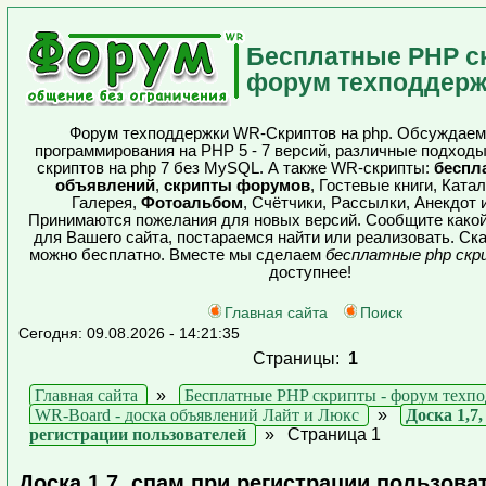
Бесплатные PHP с
форум техподдерж
Форум техподдержки WR-Скриптов на php. Обсуждаем
программирования на PHP 5 - 7 версий, различные подход
скриптов на php 7 без MySQL. А также WR-скрипты:
беспл
объявлений
,
скрипты форумов
, Гостевые книги, Ката
Галерея,
Фотоальбом
, Счётчики, Рассылки, Анекдот и
Принимаются пожелания для новых версий. Сообщите какой
для Вашего сайта, постараемся найти или реализовать. Ск
можно бесплатно. Вместе мы сделаем
бесплатные php ск
доступнее!
Главная сайта
Поиск
Сегодня: 09.08.2026 - 14:21:35
Страницы:
1
Главная сайта
»
Бесплатные PHP скрипты - форум техп
WR-Board - доска объявлений Лайт и Люкс
»
Доска 1,7
регистрации пользователей
»
Страница 1
Доска 1,7, спам при регистрации пользова