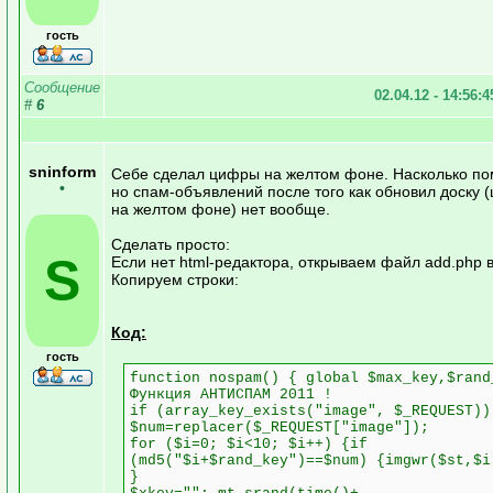
гость
Сообщение
02.04.12 - 14:56:
#
6
sninform
Себе сделал цифры на желтом фоне. Насколько по
•
но спам-объявлений после того как обновил доску
на желтом фоне) нет вообще.
Сделать просто:
S
Если нет html-редактора, открываем файл add.php в
Копируем строки:
Код:
гость
function nospam() { global $max_key,$rand
Функция АНТИСПАМ 2011 !
if (array_key_exists("image", $_REQUEST))
$num=replacer($_REQUEST["image"]);
for ($i=0; $i<10; $i++) {if
(md5("$i+$rand_key")==$num) {imgwr($st,$i
}