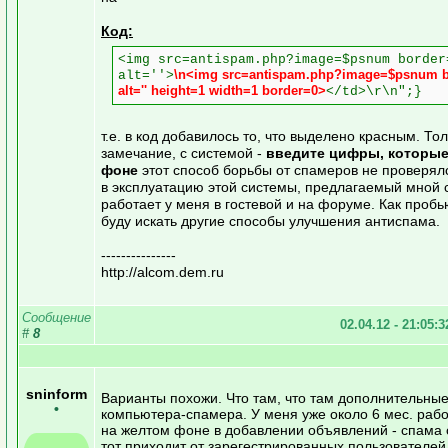
Код:
<img src=antispam.php?image=$psnum border
\n<img src=antispam.php?image=$psnum b
alt=''>
alt='' height=1 width=1 border=0>
</td>\r\n";}
т.е. в код добавилось то, что выделено красным. То
замечание, с системой -
введите цифры, которые
фоне
этот способ борьбы от спамеров не проверялс
в эксплуатацию этой системы, предлагаемый мной 
работает у меня в гостевой и на форуме. Как пробь
буду искать другие способы улучшения антиспама.
---------------
http://alcom.dem.ru
Сообщение
02.04.12 - 21:05:
#
8
sninform
Варианты похожи. Что там, что там дополнительны
•
компьютера-спамера. У меня уже около 6 мес. ра
на желтом фоне в добавлении объявлений - спама 
тот приходит от зарегестрированных пользователей