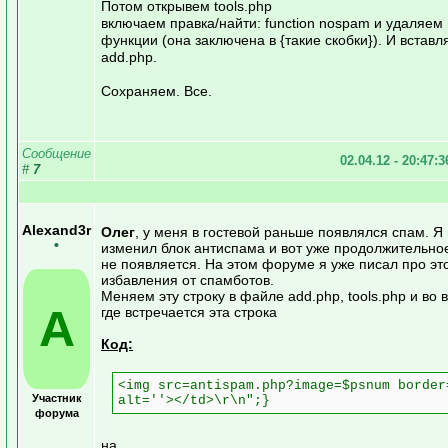
Потом открывем tools.php
включаем правка/найти: function nospam и удаляем 
функции (она заключена в {такие скобки}). И вставл
add.php.
Сохраняем. Все.
Сообщение
02.04.12 - 20:47:
#
7
Alexand3r
Олег
, у меня в гостевой раньше появлялся спам. Я
•
изменил блок антиспама и вот уже продолжительно
не появляется. На этом форуме я уже писал про эт
избавления от спамботов.
Меняем эту строку в файле add.php, tools.php и во
A
где встречается эта строка
Код:
<img src=antispam.php?image=$psnum border
Участник
alt=''></td>\r\n";}
форума
на