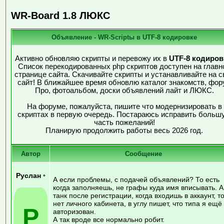
WR-Board 1.8 ЛЮКС
Объявление - WR-Scriptы в UTF-8 кодировке
Активно обновляю скрипты и перевожу их в
UTF-8 кодиров
Список перекодированных php скриптов доступен на главн
странице сайта. Скачивайте скрипты и устанавливайте на с
сайт! В ближайшее время обновлю каталог знакомств, фор
Про, фотоальбом, доски объявлений лайт и ЛЮКС.
На форуме, пожалуйста, пишите что модернизировать в
скриптах в первую очередь. Постараюсь исправить больш
часть пожеланий!
Планирую продолжить работы весь 2026 год.
Автор
Сообщение
Руслан
•
А если проблемы, с подачей объявлений? То есть
когда заполняешь, не графы куда имя вписывать. А
танк после регистрации, когда входишь в аккаунт, т
нет личного кабинета, в углу пишет, что типа я ещё
Р
авторизован.
А так вроде все нормально робит.