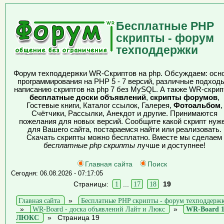
Бесплатные PHP
скрипты - форум
техподдержки
Форум техподдержки WR-Скриптов на php. Обсуждаем: осн
программирования на PHP 5 - 7 версий, различные подходы
написанию скриптов на php 7 без MySQL. А также WR-скрип
бесплатные доски объявлений
,
скрипты форумов
,
Гостевые книги, Каталог ссылок, Галерея,
Фотоальбом
,
Счётчики, Рассылки, Анекдот и другие. Принимаются
пожелания для новых версий. Сообщите какой скрипт нуж
для Вашего сайта, постараемся найти или реализовать.
Скачать скрипты можно бесплатно. Вместе мы сделаем
бесплатные php скрипты
лучше и доступнее!
Главная сайта
Поиск
Сегодня: 06.08.2026 - 07:17:05
Страницы:
1
...
17
18
19
Главная сайта
»
Бесплатные PHP скрипты - форум техподдерж
»
WR-Board - доска объявлений Лайт и Люкс
»
WR-Board 1
ЛЮКС
»
Страница 19