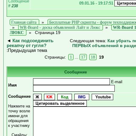
Сообщение
09.01.16 - 19:17:51
#
238
Главная сайта
»
Бесплатные PHP скрипты - форум техподдерж
»
WR-Board - доска объявлений Лайт и Люкс
»
WR-Board 1
ЛЮКС
»
Страница 19
◄
Как подсоединить
Следующая тема:
Как убрать п
рекапчу от гугля?
ПЕРВЫХ объявлений в разд
:Предыдущая тема
Страницы:
1
...
17
18
19
Сообщение
E-mail
Имя
Сообщение
Нажмите на
точку возле
имени для
обращения
к участнику
Смайлы: